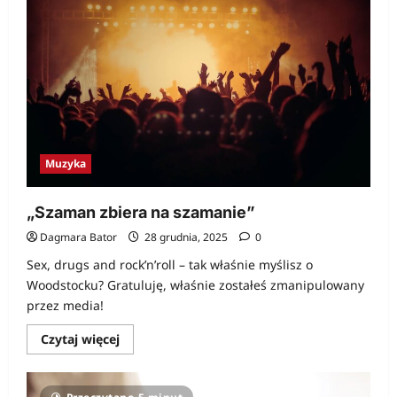
Muzyka
„Szaman zbiera na szamanie”
Dagmara Bator
28 grudnia, 2025
0
Sex, drugs and rock’n’roll – tak właśnie myślisz o
Woodstocku? Gratuluję, właśnie zostałeś zmanipulowany
przez media!
Dowiedz
Czytaj więcej
się
więcej
o
„Szaman