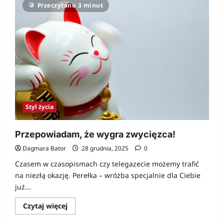
Przeczytano 3 minut
przodem!
Styl życia
Przepowiadam, że wygra zwycięzca!
Dagmara Bator
28 grudnia, 2025
0
Czasem w czasopismach czy telegazecie możemy trafić
na niezłą okazję. Perełka – wróżba specjalnie dla Ciebie
już...
Dowiedz
Czytaj więcej
się
więcej