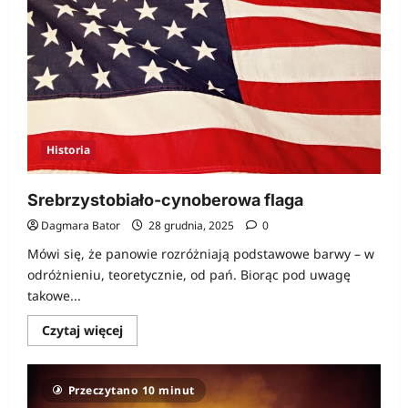
Historia
Srebrzystobiało-cynoberowa flaga
Dagmara Bator
28 grudnia, 2025
0
Mówi się, że panowie rozróżniają podstawowe barwy – w
odróżnieniu, teoretycznie, od pań. Biorąc pod uwagę
takowe...
Dowiedz
Czytaj więcej
się
więcej
o
Srebrzystobiało-
Przeczytano 10 minut
cynoberowa
flaga