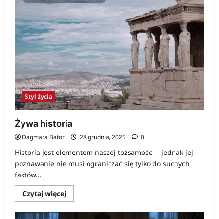
innych?…
Styl życia
Żywa historia
Dagmara Bator
28 grudnia, 2025
0
Historia jest elementem naszej tożsamości – jednak jej
poznawanie nie musi ograniczać się tylko do suchych
faktów...
Dowiedz
Czytaj więcej
się
więcej
o