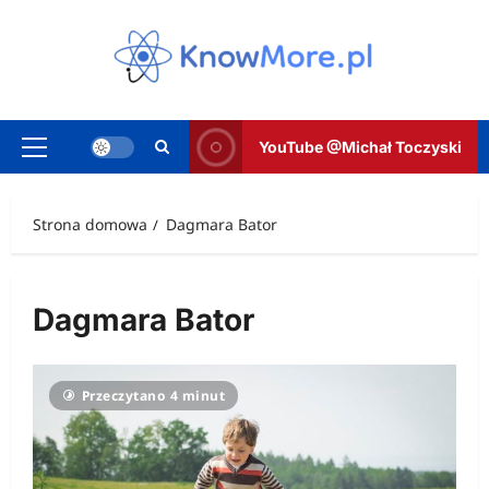
Przejdź
do
treści
YouTube @Michał Toczyski
Menu
główne
Strona domowa
Dagmara Bator
Dagmara Bator
Przeczytano 4 minut