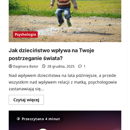
Psychologia
Jak dzieciństwo wpływa na Twoje
postrzeganie świata?
Dagmara Bator
28 grudnia, 2025
1
Nad wpływem dzieciństwa na lata późniejsze, a przede
wszystkim nad wpływem relacji z matką, psychologowie
zastanawiają się...
Dowiedz
Czytaj więcej
się
więcej
o
Jak
Przeczytano 4 minut
dzieciństwo
wpływa
na