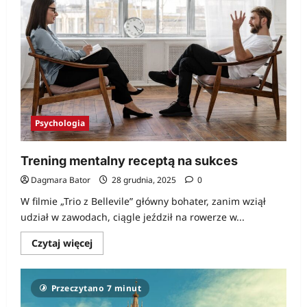
sprawę
z
wpływu
innych?
Psychologia
Trening mentalny receptą na sukces
Dagmara Bator
28 grudnia, 2025
0
W filmie „Trio z Bellevile” główny bohater, zanim wziął
udział w zawodach, ciągle jeździł na rowerze w...
Dowiedz
Czytaj więcej
się
więcej
o
Trening
Przeczytano 7 minut
mentalny
receptą