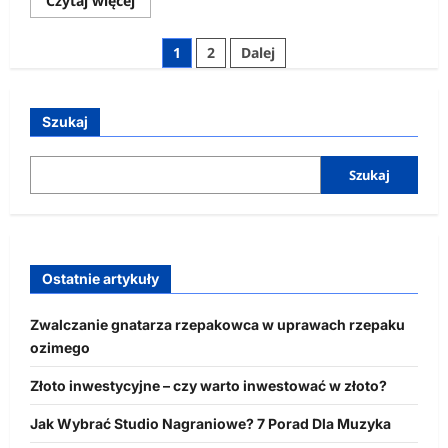
Czytaj więcej
się
więcej
o
Stronicowanie
1
2
Dalej
Żorsko-
hullskie
wpisów
porachunki
Szukaj
Szukaj
Ostatnie artykuły
Zwalczanie gnatarza rzepakowca w uprawach rzepaku
ozimego
Złoto inwestycyjne – czy warto inwestować w złoto?
Jak Wybrać Studio Nagraniowe? 7 Porad Dla Muzyka