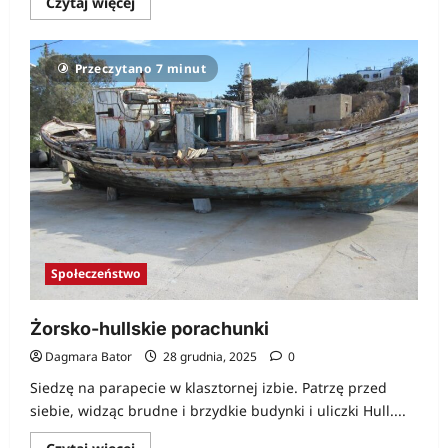
Dowiedz
Czytaj więcej
się
więcej
o
Blacha
Przeczytano 7 minut
z
boczku?
Społeczeństwo
Żorsko-hullskie porachunki
Dagmara Bator
28 grudnia, 2025
0
Siedzę na parapecie w klasztornej izbie. Patrzę przed
siebie, widząc brudne i brzydkie budynki i uliczki Hull....
Dowiedz