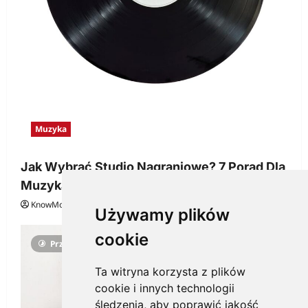
Muzyka
Jak Wybrać Studio Nagraniowe? 7 Porad Dla
Muzyka
KnowMore.pl
29 grudnia, 2025
0
Używamy plików
cookie
Przeczytano 3 minut
Ta witryna korzysta z plików
cookie i innych technologii
śledzenia, aby poprawić jakość