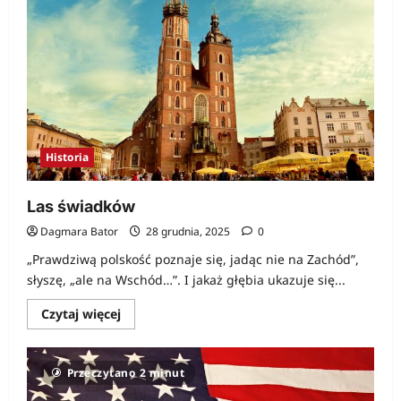
na
sukces
Historia
Las świadków
Dagmara Bator
28 grudnia, 2025
0
„Prawdziwą polskość poznaje się, jadąc nie na Zachód”,
słyszę, „ale na Wschód…”. I jakaż głębia ukazuje się...
Dowiedz
Czytaj więcej
się
więcej
o
Las
Przeczytano 2 minut
świadków