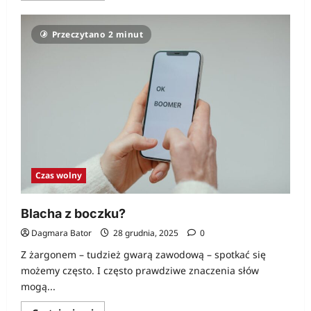
więcej
o
Zostań
Przeczytano 2 minut
rodzicem
na
odległość!
Czas wolny
Blacha z boczku?
Dagmara Bator
28 grudnia, 2025
0
Z żargonem – tudzież gwarą zawodową – spotkać się
możemy często. I często prawdziwe znaczenia słów
mogą...