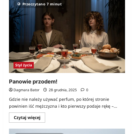
Żywa
Przeczytano 7 minut
historia
Styl życia
Panowie przodem!
Dagmara Bator
28 grudnia, 2025
0
Gdzie nie należy używać perfum, po której stronie
powinien iść mężczyzna i kto pierwszy podaje rękę –...
Dowiedz
Czytaj więcej
się
więcej
o
Panowie