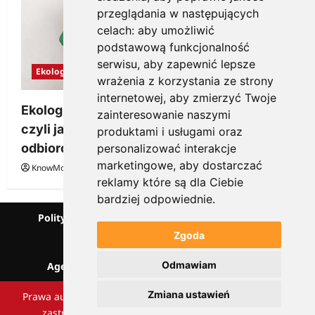
przeglądania w następujących
celach:
aby umożliwić
podstawową funkcjonalność
serwisu
,
aby zapewnić lepsze
Ekologia
wrażenia z korzystania ze strony
internetowej
,
aby zmierzyć Twoje
Ekologiczne gadżety reklamowe dla firmy,
zainteresowanie naszymi
czyli jak wzbudzić zainteresowanie
produktami i usługami oraz
odbiorców
personalizować interakcje
marketingowe
,
aby dostarczać
KnowMore.pl
28 grudnia, 2025
0
reklamy które są dla Ciebie
bardziej odpowiednie
.
Polityka prywatności
Podcast
Kanał YouTube
Partnerzy
Słownik marketingowy
Zgoda
Blog o przedsiębiorczości
Odmawiam
Agencja marketingowa Scorise
SentiSignal
Zmiana ustawień
Prawa autorskie Scorise Agency Sp. z o.o. Wszelkie prawa
zastrzeżone.
|
ReviewNews
autorstwa AF themes