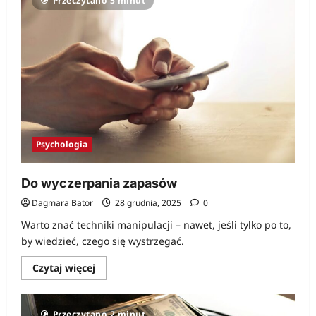
Przeczytano 5 minut
zbiera
na
szamanie”
Psychologia
Do wyczerpania zapasów
Dagmara Bator
28 grudnia, 2025
0
Warto znać techniki manipulacji – nawet, jeśli tylko po to,
by wiedzieć, czego się wystrzegać.
Dowiedz
Czytaj więcej
się
więcej
o
Do
Przeczytano 2 minut