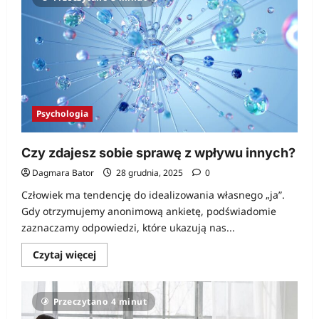
na
dno
Psychologia
Czy zdajesz sobie sprawę z wpływu innych?
Dagmara Bator
28 grudnia, 2025
0
Człowiek ma tendencję do idealizowania własnego „ja”.
Gdy otrzymujemy anonimową ankietę, podświadomie
zaznaczamy odpowiedzi, które ukazują nas...
Dowiedz
Czytaj więcej
się
więcej
o
Czy
Przeczytano 4 minut
zdajesz
sobie