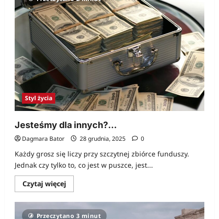
wyczerpania
zapasów
Styl życia
Jesteśmy dla innych?…
Dagmara Bator
28 grudnia, 2025
0
Każdy grosz się liczy przy szczytnej zbiórce funduszy.
Jednak czy tylko to, co jest w puszce, jest...
Dowiedz
Czytaj więcej
się
więcej
o
Jesteśmy
Przeczytano 3 minut
dla