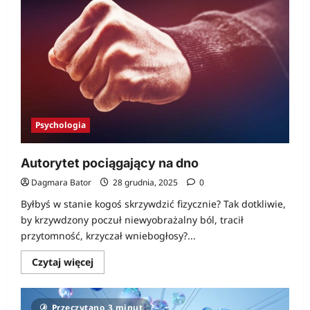
Twoje
postrzeganie
świata?
Psychologia
Autorytet pociągający na dno
Dagmara Bator
28 grudnia, 2025
0
Byłbyś w stanie kogoś skrzywdzić fizycznie? Tak dotkliwie,
by krzywdzony poczuł niewyobrażalny ból, tracił
przytomność, krzyczał wniebogłosy?...
Dowiedz
Czytaj więcej
się
więcej
o
Autorytet
Przeczytano 3 minut
pociągający