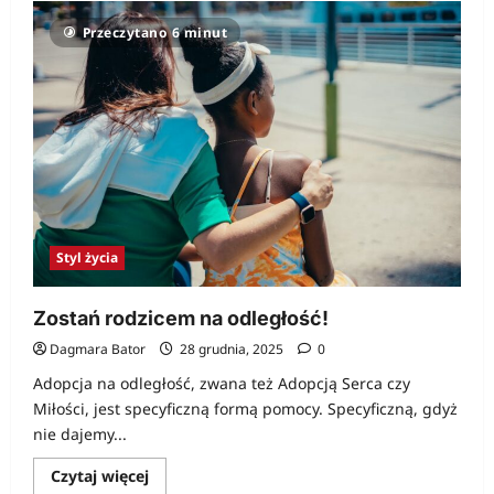
o
Przepowiadam,
Przeczytano 6 minut
że
wygra
zwycięzca!
Styl życia
Zostań rodzicem na odległość!
Dagmara Bator
28 grudnia, 2025
0
Adopcja na odległość, zwana też Adopcją Serca czy
Miłości, jest specyficzną formą pomocy. Specyficzną, gdyż
nie dajemy...
Dowiedz
Czytaj więcej
się