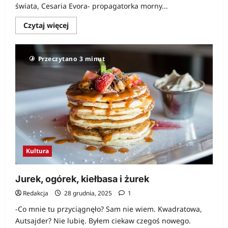
świata, Cesaria Evora- propagatorka morny...
Dowiedz
Czytaj więcej
się
więcej
o
Początek
Przeczytano 3 minut
lata
z
Cesarią
Evorą
Kultura
Jurek, ogórek, kiełbasa i żurek
Redakcja
28 grudnia, 2025
1
-Co mnie tu przyciągnęło? Sam nie wiem. Kwadratowa,
Autsajder? Nie lubię. Byłem ciekaw czegoś nowego.