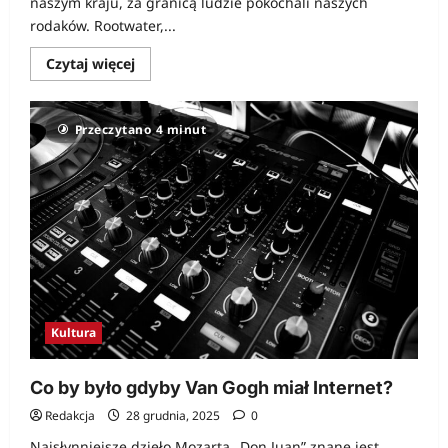
naszym kraju, za granicą ludzie pokochali naszych
rodaków. Rootwater,...
Dowiedz
Czytaj więcej
się
więcej
o
Czego
Przeczytano 4 minut
nie
wiemy
o
Burzum…
Kultura
Co by było gdyby Van Gogh miał Internet?
Redakcja
28 grudnia, 2025
0
Najsłynniejsze dzieło Mozarta „Don Juan” znane jest