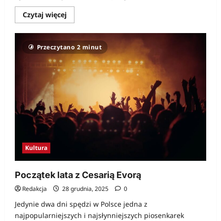
Dowiedz
Czytaj więcej
się
więcej
o
Co
Przeczytano 2 minut
kiedyś
było:
Burzum
–
dawniej
i
dziś
Kultura
Początek lata z Cesarią Evorą
Redakcja
28 grudnia, 2025
0
Jedynie dwa dni spędzi w Polsce jedna z
najpopularniejszych i najsłynniejszych piosenkarek