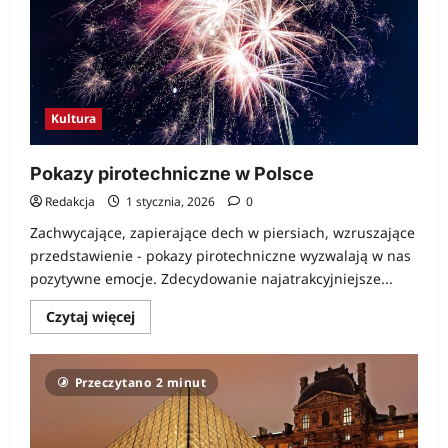
Kultura
Pokazy pirotechniczne w Polsce
Redakcja
1 stycznia, 2026
0
Zachwycające, zapierające dech w piersiach, wzruszające
przedstawienie - pokazy pirotechniczne wyzwalają w nas
pozytywne emocje. Zdecydowanie najatrakcyjniejsze...
Dowiedz
Czytaj więcej
się
więcej
o
Pokazy
Przeczytano 2 minut
pirotechniczne
w
Polsce