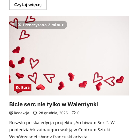
Dowiedz
Czytaj więcej
się
więcej
o
Kultowe
Przeczytano 2 minut
gry
PRL
Kultura
Bicie serc nie tylko w Walentynki
Redakcja
28 grudnia, 2025
0
Ruszyła polska edycja projektu „Archiwum Serc”. W
poniedziałek zainaugurował ją w Centrum Sztuki
Współczesnej słynny francuski artysta...