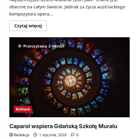
obecnie na całym świecie. Jednak za życia austriackiego
kompozytora opera...
Dowiedz
Czytaj więcej
się
więcej
o
Co
Przeczytano 3 minut
by
było
gdyby
Van
Gogh
miał
Internet?
Kultura
Caparol wspiera Gdańską Szkołę Muralu
Redakcja
1 stycznia, 2026
0