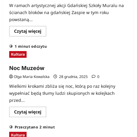
W ramach artystycznej akcji Gdańskiej Szkoły Muralu na
ścianach bloków na gdańskiej Zaspie w tym roku
powstaną...
Dowiedz
Czytaj więcej
się
więcej
o
1 minut odczytu
Caparol
wspiera
Kultura
Gdańską
Szkołę
Muralu
Noc Muzeów
Olga Maria Kowalska
28 grudnia, 2025
0
Wielkimi krokami zbliża się noc, którą po raz kolejny
wypełniać będą tłumy ludzi skupionych w kolejkach
przed...
Dowiedz
Czytaj więcej
się
więcej
o
Przeczytano 2 minut
Noc
Muzeów
Kultura