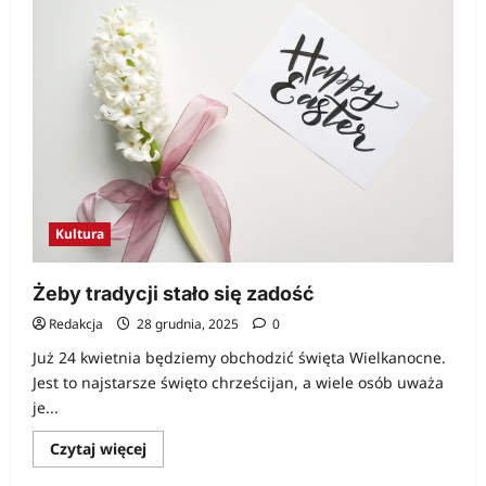
świata
z
nowym…
dachem
Kultura
Żeby tradycji stało się zadość
Redakcja
28 grudnia, 2025
0
Już 24 kwietnia będziemy obchodzić święta Wielkanocne.
Jest to najstarsze święto chrześcijan, a wiele osób uważa
je...
Dowiedz
Czytaj więcej
się
więcej