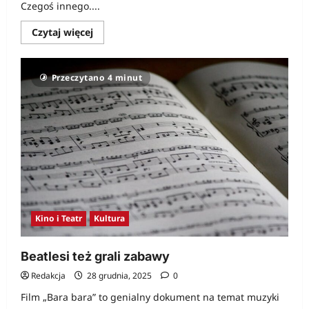
Czegoś innego....
Dowiedz
Czytaj więcej
się
więcej
o
Jurek,
Przeczytano 4 minut
ogórek,
kiełbasa
i
żurek
Kino i Teatr
Kultura
Beatlesi też grali zabawy
Redakcja
28 grudnia, 2025
0
Film „Bara bara” to genialny dokument na temat muzyki