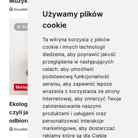
Muzyka
KnowMore.pl
29 grudnia, 2025
0
Używamy plików
cookie
Przeczytano 3 minut
Ta witryna korzysta z plików
cookie i innych technologii
śledzenia, aby poprawić jakość
przeglądania w następujących
celach:
aby umożliwić
podstawową funkcjonalność
serwisu
,
aby zapewnić lepsze
Ekologia
wrażenia z korzystania ze strony
internetowej
,
aby zmierzyć Twoje
Ekologiczne gadżety reklamowe dla firmy,
zainteresowanie naszymi
czyli jak wzbudzić zainteresowanie
produktami i usługami oraz
odbiorców
personalizować interakcje
marketingowe
,
aby dostarczać
KnowMore.pl
28 grudnia, 2025
0
reklamy które są dla Ciebie