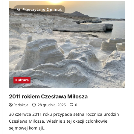
o
Żeby
Przeczytano 2 minut
tradycji
stało
się
zadość
Kultura
2011 rokiem Czesława Miłosza
Redakcja
28 grudnia, 2025
0
30 czerwca 2011 roku przypada setna rocznica urodzin
Czesława Miłosza. Właśnie z tej okazji członkowie
sejmowej komisji...