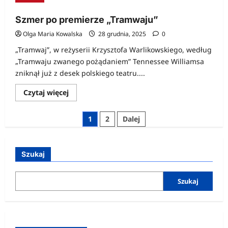
Szmer po premierze „Tramwaju”
Olga Maria Kowalska
28 grudnia, 2025
0
„Tramwaj”, w reżyserii Krzysztofa Warlikowskiego, według
„Tramwaju zwanego pożądaniem” Tennessee Williamsa
zniknął już z desek polskiego teatru....
Dowiedz
Czytaj więcej
się
więcej
o
Stronicowanie
1
2
Dalej
Szmer
po
wpisów
premierze
„Tramwaju”
Szukaj
Szukaj