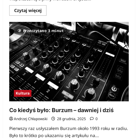
Dowiedz
Czytaj więcej
się
więcej
o
Bicie
Przeczytano 3 minut
serc
nie
tylko
w
Walentynki
Kultura
Co kiedyś było: Burzum – dawniej i dziś
Andrzej Chłapowski
28 grudnia, 2025
0
Pierwszy raz usłyszałem Burzum około 1993 roku w radiu.
Było to krótko po ukazaniu się artykułu na...