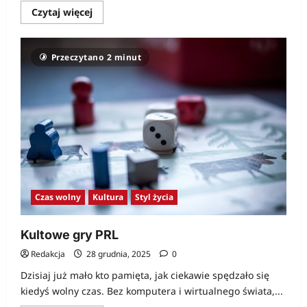
Dowiedz
Czytaj więcej
się
więcej
o
2011
Przeczytano 2 minut
rokiem
Czesława
Miłosza
Czas wolny
Kultura
Styl życia
Kultowe gry PRL
Redakcja
28 grudnia, 2025
0
Dzisiaj już mało kto pamięta, jak ciekawie spędzało się
kiedyś wolny czas. Bez komputera i wirtualnego świata,...