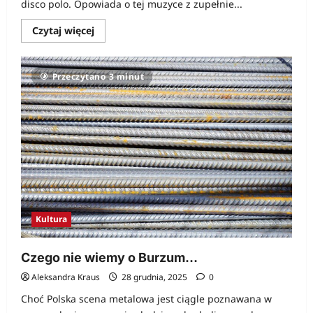
disco polo. Opowiada o tej muzyce z zupełnie...
Dowiedz
Czytaj więcej
się
więcej
o
Beatlesi
Przeczytano 3 minut
też
grali
zabawy
Kultura
Czego nie wiemy o Burzum…
Aleksandra Kraus
28 grudnia, 2025
0
Choć Polska scena metalowa jest ciągle poznawana w