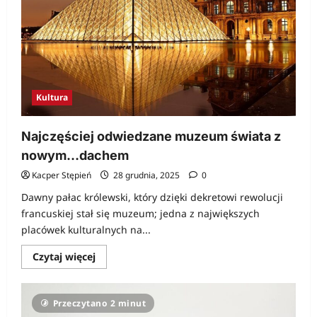
Kultura
Najczęściej odwiedzane muzeum świata z
nowym…dachem
Kacper Stępień
28 grudnia, 2025
0
Dawny pałac królewski, który dzięki dekretowi rewolucji
francuskiej stał się muzeum; jedna z największych
placówek kulturalnych na...
Dowiedz
Czytaj więcej
się
więcej
o
Najczęściej
Przeczytano 2 minut
odwiedzane
muzeum