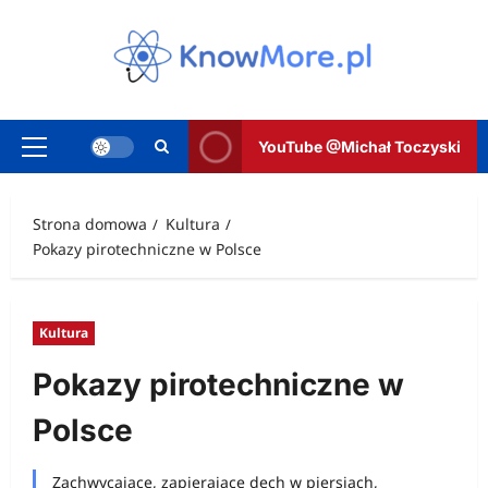
Przejdź
do
treści
YouTube @Michał Toczyski
Menu
główne
Strona domowa
Kultura
Pokazy pirotechniczne w Polsce
Kultura
Pokazy pirotechniczne w
Polsce
Zachwycające, zapierające dech w piersiach,