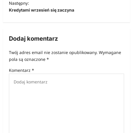
Następny:
i
Kredytami wrzesień się zaczyna
g
a
c
Dodaj komentarz
j
Twój adres email nie zostanie opublikowany.
Wymagane
a
pola są oznaczone
*
w
Komentarz
*
p
i
s
u