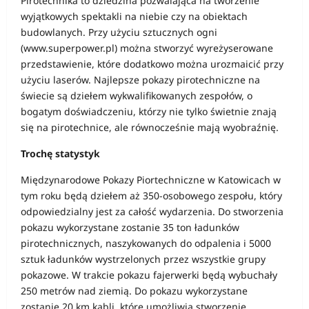
Pirotechnika to dziedzina pozwalająca na tworzenie
wyjątkowych spektakli na niebie czy na obiektach
budowlanych. Przy użyciu sztucznych ogni
(www.superpower.pl) można stworzyć wyreżyserowane
przedstawienie, które dodatkowo można urozmaicić przy
użyciu laserów. Najlepsze pokazy pirotechniczne na
świecie są dziełem wykwalifikowanych zespołów, o
bogatym doświadczeniu, którzy nie tylko świetnie znają
się na pirotechnice, ale równocześnie mają wyobraźnię.
Trochę statystyk
Międzynarodowe Pokazy Piortechniczne w Katowicach w
tym roku będą dziełem aż 350-osobowego zespołu, który
odpowiedzialny jest za całość wydarzenia. Do stworzenia
pokazu wykorzystane zostanie 35 ton ładunków
pirotechnicznych, naszykowanych do odpalenia i 5000
sztuk ładunków wystrzelonych przez wszystkie grupy
pokazowe. W trakcie pokazu fajerwerki będą wybuchały
250 metrów nad ziemią. Do pokazu wykorzystane
zostanie 20 km kabli, które umożliwią stworzenie