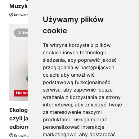
Muzyka
KnowMore.pl
29 grudnia, 2025
0
Używamy plików
cookie
Przeczytano 3 minut
Ta witryna korzysta z plików
cookie i innych technologii
śledzenia, aby poprawić jakość
przeglądania w następujących
celach:
aby umożliwić
podstawową funkcjonalność
serwisu
,
aby zapewnić lepsze
Ekologia
wrażenia z korzystania ze strony
internetowej
,
aby zmierzyć Twoje
Ekologiczne gadżety reklamowe dla firmy,
zainteresowanie naszymi
czyli jak wzbudzić zainteresowanie
produktami i usługami oraz
odbiorców
personalizować interakcje
marketingowe
,
aby dostarczać
KnowMore.pl
28 grudnia, 2025
0