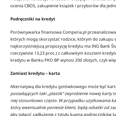
ocenia CBOS, zakupienie książek i przyborów dla jedneg
Podręczniki na kredyt
Porównywarka finansowa Comperia.pl przeanalizowała o
których mogą skorzystać rodzice, którym do zakupu s
najkorzystniejszą propozycję kredytu ma ING Bank Ślą
rzeczywiste 13,23 proc.) z całkowitym kosztem kredyt
kredytu w Banku PKO BP wynosi 200 złotych, czyli więc
Zamiast kredytu – karta
Alternatywą dla kredytu gotówkowego może być kar
posiadających taki „plastik” (wyrobienie nowej karty t
niej stosunkowo często. W przypadku użytkowania ka
który ewentualnie poniesie klient, będą odsetki od za
aby spłacić zadłużenie z tytułu kupna podręczników