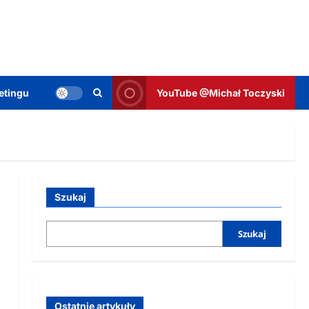
etingu
YouTube @Michał Toczyski
Szukaj
Szukaj
Ostatnie artykuły