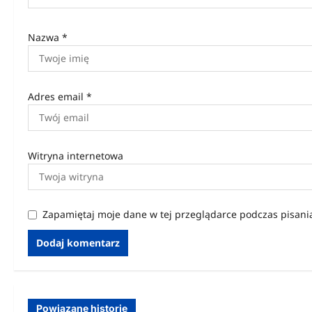
u
Nazwa
*
Adres email
*
Witryna internetowa
Zapamiętaj moje dane w tej przeglądarce podczas pisani
Powiązane historie