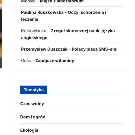
Monika
-
Mięso z laboratorium
Paulina Ruszkowska
-
Oczy: schorzenia i
leczenie
Krakowianka
-
7 reguł skutecznej nauki języka
angielskiego
Przemysław Duszczak
-
Polacy płacą SMS-ami
Gość
-
Zabójcze witaminy
Tematyka
Czas wolny
Dom i ogród
Ekologia