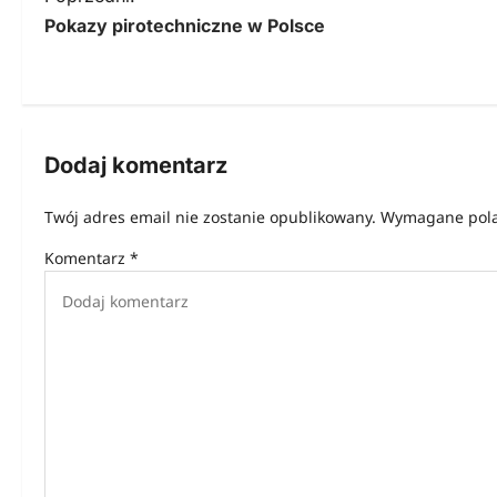
Pokazy pirotechniczne w Polsce
a
w
i
g
Dodaj komentarz
a
Twój adres email nie zostanie opublikowany.
Wymagane pola
c
Komentarz
*
j
a
w
p
i
s