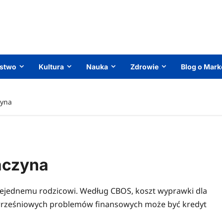
ństwo
Kultura
Nauka
Zdrowie
Blog o Mark
zyna
aczyna
iejednemu rodzicowi. Według CBOS, koszt wyprawki dla
 wrześniowych problemów finansowych może być kredyt