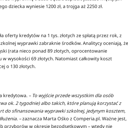
o dziecka wyniesie 1200 zł, a trojga aż 2250 zł.
ferty kredytów na 1 tys. złotych ze spłatą przez rok, z
zkolnej wyprawki zabraknie środków. Analitycy oceniają, ż
ski (rata nieco ponad 89 złotych, oprocentowanie
u w wysokości 69 złotych. Natomiast całkowity koszt
ej o 130 złotych.
ta kredytowa.
– To wyjście przede wszystkim dla osób
rwa ok. 2 tygodnie) albo takich, które planują korzystać z
rt do sfinansowania wyprawki szkolnej, jedynym kosztem,
dłużenia. –
zaznacza Marta Ośko z Comperia.pl. Ważne jest,
 lub przyborów w okresie bezodsetkowym – wtedy nie