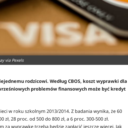
ay via Pexels
niejednemu rodzicowi. Według CBOS, koszt wyprawki dla
 wrześniowych problemów finansowych może być kredyt
ieci w roku szkolnym 2013/2014. Z badania wynika, że 60
ł, 28 proc. od 500 do 800 zł, a 6 proc. 300-500 zł.
 za wyprawkę trzeba będzie zapłacić jeszcze więcej. Jak