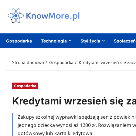
Przejdź
do
treści
Gospodarka
Technologia
Styl życia
Społecze
Strona domowa
Gospodarka
Kredytami wrzesień się zac
Gospodarka
Kredytami wrzesień się z
Zakupy szkolnej wyprawki spędzają sen z powiek n
jednego dziecka wynosi aż 1200 zł. Rozwiązaniem
gotówkowy lub karta kredytowa.