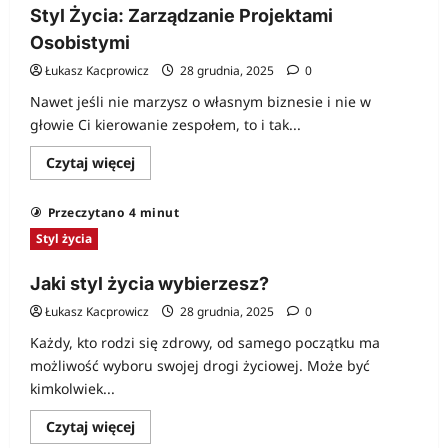
Styl Życia: Zarządzanie Projektami
Osobistymi
Łukasz Kacprowicz
28 grudnia, 2025
0
Nawet jeśli nie marzysz o własnym biznesie i nie w
głowie Ci kierowanie zespołem, to i tak...
Dowiedz
Czytaj więcej
się
więcej
o
Przeczytano 4 minut
Styl
Życia:
Styl życia
Zarządzanie
Projektami
Osobistymi
Jaki styl życia wybierzesz?
Łukasz Kacprowicz
28 grudnia, 2025
0
Każdy, kto rodzi się zdrowy, od samego początku ma
możliwość wyboru swojej drogi życiowej. Może być
kimkolwiek...
Dowiedz
Czytaj więcej
się