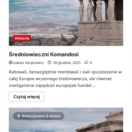
Historia
Średniowieczni Komandosi
Łukasz Kacprowicz
28 grudnia, 2025
0
Rabowali, bezwzględnie mordowali i siali spustoszenie w
całej Europie wczesnego średniowiecza, ale również
inteligentnie napędzali europejski handel....
Dowiedz
Czytaj więcej
się
więcej
o
Średniowieczni
Przeczytano 5 minut
Komandosi