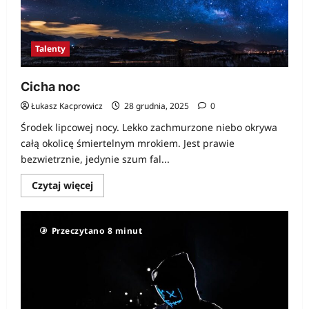
Talenty
Cicha noc
Łukasz Kacprowicz
28 grudnia, 2025
0
Środek lipcowej nocy. Lekko zachmurzone niebo okrywa
całą okolicę śmiertelnym mrokiem. Jest prawie
bezwietrznie, jedynie szum fal...
Dowiedz
Czytaj więcej
się
więcej
o
Cicha
Przeczytano 8 minut
noc