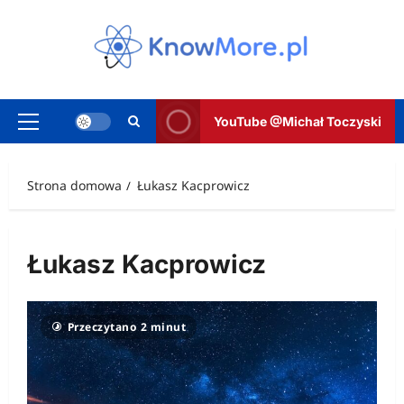
Przejdź
do
treści
YouTube @Michał Toczyski
Menu
główne
Strona domowa
Łukasz Kacprowicz
Łukasz Kacprowicz
Przeczytano 2 minut