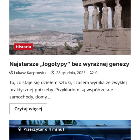
Historia
Najstarsze „logotypy” bez wyraźnej genezy
Łukasz Kacprowicz
28 grudnia, 2025
0
To, co staje się dziełem sztuki, czasem wynika ze zwykłej
praktycznej potrzeby. Przykładem są współczesne
samochody, domy,...
Dowiedz
Czytaj więcej
się
więcej
o
Najstarsze
Przeczytano 4 minut
„logotypy”
bez
wyraźnej