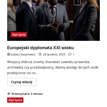
silników
Styl życia
Europejski dyplomata XXI wieku
Łukasz Kacprowicz
28 grudnia, 2025
1
Wszyscy dobrze znamy charakter zawodu prawnika,
architekta czy przedsiębiorcy. Mamy dostęp do tych osób
praktycznie na co...
Dowiedz
Czytaj więcej
się
więcej
o
Przeczytano 3 minut
Europejski
dyplomata
Styl życia
XXI
wieku