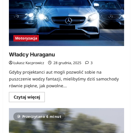
genezy
Motoryzacja
Władcy Huraganu
Łukasz Kacprowicz
28 grudnia, 2025
3
Gdyby projektanci aut mogli pozwolić sobie na
puszczenie wodzy fantazji, mielibyśmy dziś samochody
równie piękne, jak powolne...
Dowiedz
Czytaj więcej
się
więcej
o
Władcy
Przeczytano 6 minut
Huraganu