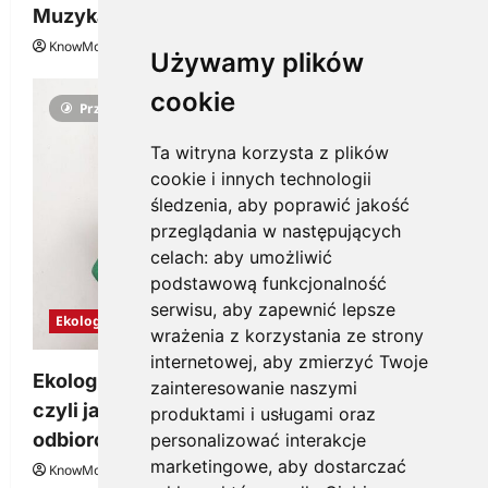
Muzyka
KnowMore.pl
29 grudnia, 2025
0
Używamy plików
cookie
Przeczytano 3 minut
Ta witryna korzysta z plików
cookie i innych technologii
śledzenia, aby poprawić jakość
przeglądania w następujących
celach:
aby umożliwić
podstawową funkcjonalność
serwisu
,
aby zapewnić lepsze
Ekologia
wrażenia z korzystania ze strony
internetowej
,
aby zmierzyć Twoje
Ekologiczne gadżety reklamowe dla firmy,
zainteresowanie naszymi
czyli jak wzbudzić zainteresowanie
produktami i usługami oraz
odbiorców
personalizować interakcje
marketingowe
,
aby dostarczać
KnowMore.pl
28 grudnia, 2025
0