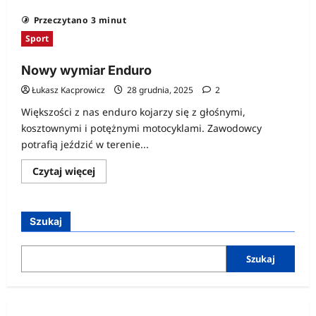
więcej
o
Przeczytano 3 minut
Jaki
styl
Sport
życia
wybierzesz?
Nowy wymiar Enduro
Łukasz Kacprowicz
28 grudnia, 2025
2
Większości z nas enduro kojarzy się z głośnymi,
kosztownymi i potężnymi motocyklami. Zawodowcy
potrafią jeździć w terenie...
Dowiedz
Czytaj więcej
się
więcej
o
Nowy
wymiar
Szukaj
Enduro
Szukaj