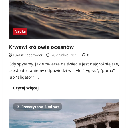
Nauka
Krwawi królowie oceanów
Łukasz Kacprowicz
28 grudnia, 2025
0
Gdy spytamy, jakie zwierzę na świecie jest najgroźniejsze,
często dostaniemy odpowiedzi w stylu "tygrys", "puma"
lub "aligator"....
Dowiedz
Czytaj więcej
się
więcej
o
Krwawi
Przeczytano 6 minut
królowie
oceanów