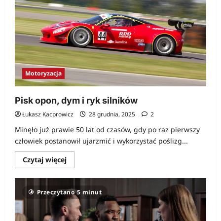
Motoryzacja
Pisk opon, dym i ryk silników
Łukasz Kacprowicz
28 grudnia, 2025
2
Minęło już prawie 50 lat od czasów, gdy po raz pierwszy
człowiek postanowił ujarzmić i wykorzystać poślizg...
Dowiedz
Czytaj więcej
się
więcej
o
Pisk
Przeczytano 5 minut
opon,
dym
i
ryk