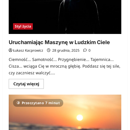
Styl życia
Uruchamiając Maszynę w Ludzkim Ciele
Łukasz Kacprowicz
28 grudnia, 2025
0
Ciemność... Samotność... Przygnębienie... Tajemnica...
Cisza... wciąga Cię w mroczną głębię. Poddasz się tej sile,
czy zaczniesz walczyć....
Dowiedz
Czytaj więcej
się
więcej
o
Uruchamiając
Przeczytano 7 minut
Maszynę
w
Ludzkim
Ciele