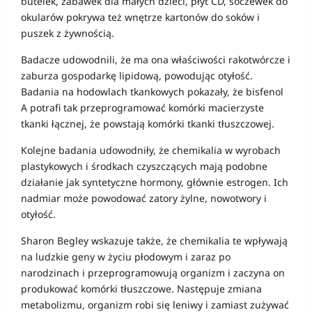
butelek, zabawek dla małych dzieci, płyt CD, soczewek do
okularów pokrywa też wnętrze kartonów do soków i
puszek z żywnością.
Badacze udowodnili, że ma ona właściwości rakotwórcze i
zaburza gospodarkę lipidową, powodując otyłość.
Badania na hodowlach tkankowych pokazały, że bisfenol
A potrafi tak przeprogramować komórki macierzyste
tkanki łącznej, że powstają komórki tkanki tłuszczowej.
Kolejne badania udowodniły, że chemikalia w wyrobach
plastykowych i środkach czyszczących mają podobne
działanie jak syntetyczne hormony, głównie estrogen. Ich
nadmiar może powodować zatory żylne, nowotwory i
otyłość.
Sharon Begley wskazuje także, że chemikalia te wpływają
na ludzkie geny w życiu płodowym i zaraz po
narodzinach i przeprogramowują organizm i zaczyna on
produkować komórki tłuszczowe. Następuje zmiana
metabolizmu, organizm robi się leniwy i zamiast zużywać