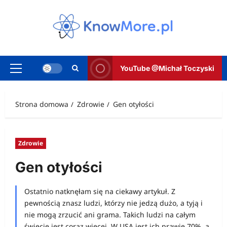
Przejdź
do
treści
YouTube @Michał Toczyski
Menu
główne
Strona domowa
Zdrowie
Gen otyłości
Zdrowie
Gen otyłości
Ostatnio natknęłam się na ciekawy artykuł. Z
pewnością znasz ludzi, którzy nie jedzą dużo, a tyją i
nie mogą zrzucić ani grama. Takich ludzi na całym
świecie jest coraz więcej. W USA jest ich prawie 70%, a