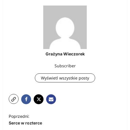
Grażyna Wieczorek
Subscriber
Wyświetl wszystkie posty
N
Poprzedni:
a
Serce w rozterce