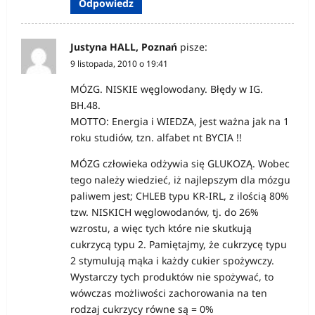
Odpowiedz
Justyna HALL, Poznań
pisze:
9 listopada, 2010 o 19:41
MÓZG. NISKIE węglowodany. Błędy w IG.
BH.48.
MOTTO: Energia i WIEDZA, jest ważna jak na 1
roku studiów, tzn. alfabet nt BYCIA !!
MÓZG człowieka odżywia się GLUKOZĄ. Wobec
tego należy wiedzieć, iż najlepszym dla mózgu
paliwem jest; CHLEB typu KR-IRL, z ilością 80%
tzw. NISKICH węglowodanów, tj. do 26%
wzrostu, a więc tych które nie skutkują
cukrzycą typu 2. Pamiętajmy, że cukrzycę typu
2 stymulują mąka i każdy cukier spożywczy.
Wystarczy tych produktów nie spożywać, to
wówczas możliwości zachorowania na ten
rodzaj cukrzycy równe są = 0%