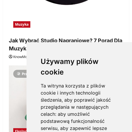
Muzyka
Jak Wybrać Studio Nagraniowe? 7 Porad Dla
Muzyka
KnowMore.pl
29 grudnia, 2025
0
Używamy plików
cookie
Przeczytano 3 minut
Ta witryna korzysta z plików
cookie i innych technologii
śledzenia, aby poprawić jakość
przeglądania w następujących
celach:
aby umożliwić
podstawową funkcjonalność
serwisu
,
aby zapewnić lepsze
Ekologia