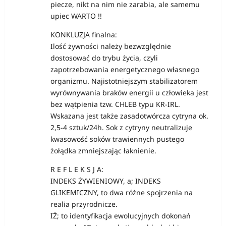
piecze, nikt na nim nie zarabia, ale samemu
upiec WARTO !!
KONKLUZJA finalna:
Ilość żywności należy bezwzględnie
dostosować do trybu życia, czyli
zapotrzebowania energetycznego własnego
organizmu. Najistotniejszym stabilizatorem
wyrównywania braków energii u człowieka jest
bez wątpienia tzw. CHLEB typu KR-IRL.
Wskazana jest także zasadotwórcza cytryna ok.
2,5-4 sztuk/24h. Sok z cytryny neutralizuje
kwasowość soków trawiennych pustego
żołądka zmniejszając łaknienie.
R E F L E K S J A:
INDEKS ŻYWIENIOWY, a; INDEKS
GLIKEMICZNY, to dwa różne spojrzenia na
realia przyrodnicze.
IŻ; to identyfikacja ewolucyjnych dokonań