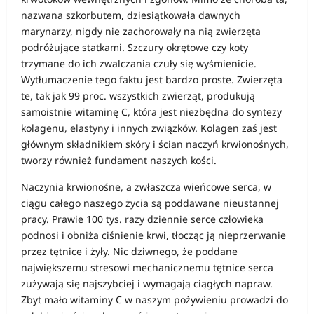
nazwana szkorbutem, dziesiątkowała dawnych
marynarzy, nigdy nie zachorowały na nią zwierzęta
podróżujące statkami. Szczury okrętowe czy koty
trzymane do ich zwalczania czuły się wyśmienicie.
Wytłumaczenie tego faktu jest bardzo proste. Zwierzęta
te, tak jak 99 proc. wszystkich zwierząt, produkują
samoistnie witaminę C, która jest niezbędna do syntezy
kolagenu, elastyny i innych związków. Kolagen zaś jest
głównym składnikiem skóry i ścian naczyń krwionośnych,
tworzy również fundament naszych kości.
Naczynia krwionośne, a zwłaszcza wieńcowe serca, w
ciągu całego naszego życia są poddawane nieustannej
pracy. Prawie 100 tys. razy dziennie serce człowieka
podnosi i obniża ciśnienie krwi, tłocząc ją nieprzerwanie
przez tętnice i żyły. Nic dziwnego, że poddane
największemu stresowi mechanicznemu tętnice serca
zużywają się najszybciej i wymagają ciągłych napraw.
Zbyt mało witaminy C w naszym pożywieniu prowadzi do