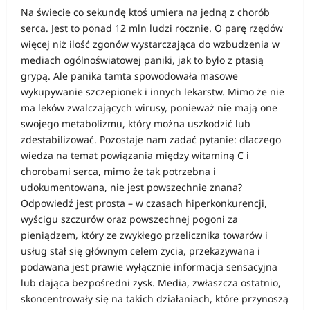
Na świecie co sekundę ktoś umiera na jedną z chorób
serca. Jest to ponad 12 mln ludzi rocznie. O parę rzędów
więcej niż ilość zgonów wystarczająca do wzbudzenia w
mediach ogólnoświatowej paniki, jak to było z ptasią
grypą. Ale panika tamta spowodowała masowe
wykupywanie szczepionek i innych lekarstw. Mimo że nie
ma leków zwalczających wirusy, ponieważ nie mają one
swojego metabolizmu, który można uszkodzić lub
zdestabilizować. Pozostaje nam zadać pytanie: dlaczego
wiedza na temat powiązania między witaminą C i
chorobami serca, mimo że tak potrzebna i
udokumentowana, nie jest powszechnie znana?
Odpowiedź jest prosta – w czasach hiperkonkurencji,
wyścigu szczurów oraz powszechnej pogoni za
pieniądzem, który ze zwykłego przelicznika towarów i
usług stał się głównym celem życia, przekazywana i
podawana jest prawie wyłącznie informacja sensacyjna
lub dająca bezpośredni zysk. Media, zwłaszcza ostatnio,
skoncentrowały się na takich działaniach, które przynoszą