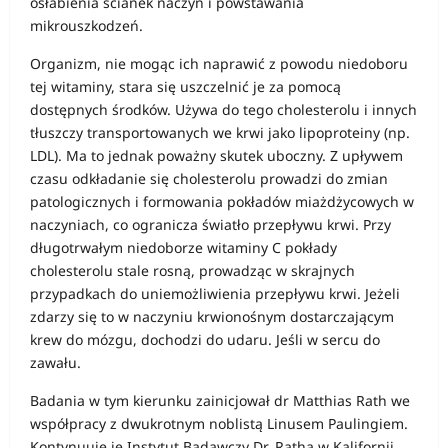
osłabienia ścianek naczyń i powstawania
mikrouszkodzeń.
Organizm, nie mogąc ich naprawić z powodu niedoboru
tej witaminy, stara się uszczelnić je za pomocą
dostępnych środków. Używa do tego cholesterolu i innych
tłuszczy transportowanych we krwi jako lipoproteiny (np.
LDL). Ma to jednak poważny skutek uboczny. Z upływem
czasu odkładanie się cholesterolu prowadzi do zmian
patologicznych i formowania pokładów miażdżycowych w
naczyniach, co ogranicza światło przepływu krwi. Przy
długotrwałym niedoborze witaminy C pokłady
cholesterolu stale rosną, prowadząc w skrajnych
przypadkach do uniemożliwienia przepływu krwi. Jeżeli
zdarzy się to w naczyniu krwionośnym dostarczającym
krew do mózgu, dochodzi do udaru. Jeśli w sercu do
zawału.
Badania w tym kierunku zainicjował dr Matthias Rath we
współpracy z dwukrotnym noblistą Linusem Paulingiem.
Kontynuuje je Instytut Badawczy Dr. Ratha w Kalifornii.