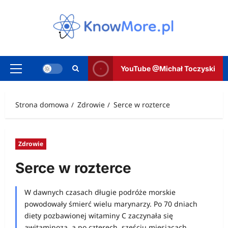
Przejdź
do
treści
YouTube @Michał Toczyski
Menu
główne
Strona domowa
Zdrowie
Serce w rozterce
Zdrowie
Serce w rozterce
W dawnych czasach długie podróże morskie
powodowały śmierć wielu marynarzy. Po 70 dniach
diety pozbawionej witaminy C zaczynała się
awitaminoza, a po czterech, sześciu miesiącach