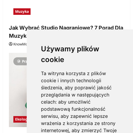
Muzyka
Jak Wybrać Studio Nagraniowe? 7 Porad Dla
Muzyka
KnowMore.pl
29 grudnia, 2025
0
Używamy plików
cookie
Przeczytano 3 minut
Ta witryna korzysta z plików
cookie i innych technologii
śledzenia, aby poprawić jakość
przeglądania w następujących
celach:
aby umożliwić
podstawową funkcjonalność
serwisu
,
aby zapewnić lepsze
Ekologia
wrażenia z korzystania ze strony
internetowej
,
aby zmierzyć Twoje