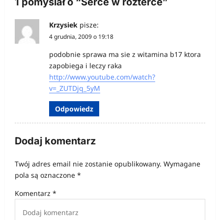
1 pomyślał o “
Serce w rozterce
”
j
a
Krzysiek
pisze:
4 grudnia, 2009 o 19:18
w
p
podobnie sprawa ma sie z witamina b17 ktora
zapobiega i leczy raka
i
http://www.youtube.com/watch?
s
v=_ZUTDjq_5yM
u
Odpowiedz
Dodaj komentarz
Twój adres email nie zostanie opublikowany.
Wymagane
pola są oznaczone
*
Komentarz
*