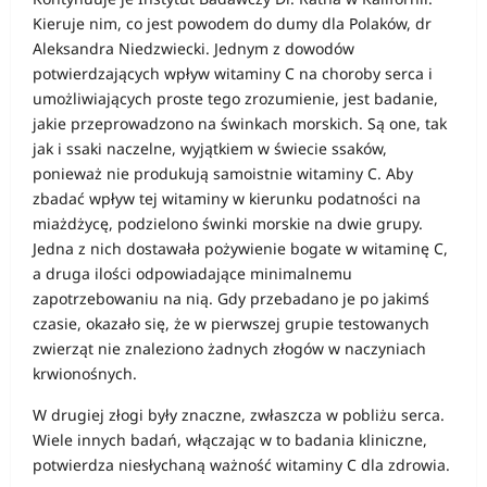
Kieruje nim, co jest powodem do dumy dla Polaków, dr
Aleksandra Niedzwiecki. Jednym z dowodów
potwierdzających wpływ witaminy C na choroby serca i
umożliwiających proste tego zrozumienie, jest badanie,
jakie przeprowadzono na świnkach morskich. Są one, tak
jak i ssaki naczelne, wyjątkiem w świecie ssaków,
ponieważ nie produkują samoistnie witaminy C. Aby
zbadać wpływ tej witaminy w kierunku podatności na
miażdżycę, podzielono świnki morskie na dwie grupy.
Jedna z nich dostawała pożywienie bogate w witaminę C,
a druga ilości odpowiadające minimalnemu
zapotrzebowaniu na nią. Gdy przebadano je po jakimś
czasie, okazało się, że w pierwszej grupie testowanych
zwierząt nie znaleziono żadnych złogów w naczyniach
krwionośnych.
W drugiej złogi były znaczne, zwłaszcza w pobliżu serca.
Wiele innych badań, włączając w to badania kliniczne,
potwierdza niesłychaną ważność witaminy C dla zdrowia.