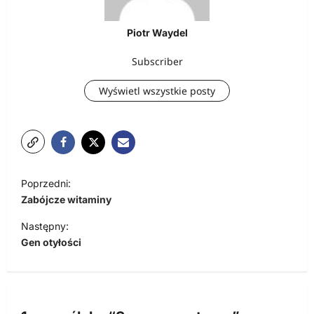
Piotr Waydel
Subscriber
Wyświetl wszystkie posty
N
Poprzedni:
a
Zabójcze witaminy
w
Następny:
i
Gen otyłości
g
a
c