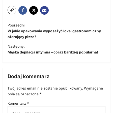
N
Poprzedni:
a
W jakie opakowania wyposażyć lokal gastronomiczny
w
oferujący pizze?
i
Następny:
Męska depilacja intymna – coraz bardziej popularna!
g
a
c
Dodaj komentarz
j
a
Twój adres email nie zostanie opublikowany.
Wymagane
w
pola są oznaczone
*
p
Komentarz
*
i