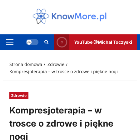
Przejdź
do
treści
YouTube @Michał Toczyski
Menu
główne
Strona domowa
Zdrowie
Kompresjoterapia – w trosce o zdrowe i piękne nogi
Zdrowie
Kompresjoterapia – w
trosce o zdrowe i piękne
nogi