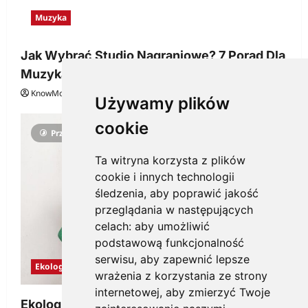
Muzyka
Jak Wybrać Studio Nagraniowe? 7 Porad Dla
Muzyka
KnowMore.pl
29 grudnia, 2025
0
Używamy plików
cookie
Przeczytano 3 minut
Ta witryna korzysta z plików
cookie i innych technologii
śledzenia, aby poprawić jakość
przeglądania w następujących
celach:
aby umożliwić
podstawową funkcjonalność
serwisu
,
aby zapewnić lepsze
Ekologia
wrażenia z korzystania ze strony
internetowej
,
aby zmierzyć Twoje
Ekologiczne gadżety reklamowe dla firmy,