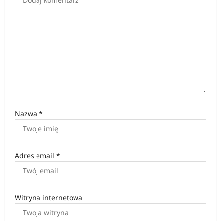
s
u
Nazwa
*
Adres email
*
Witryna internetowa