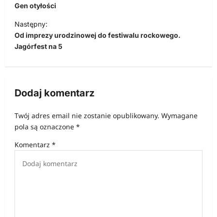
a
Gen otyłości
w
Następny:
i
Od imprezy urodzinowej do festiwalu rockowego.
Jagórfest na 5
g
a
c
Dodaj komentarz
j
a
Twój adres email nie zostanie opublikowany.
Wymagane
w
pola są oznaczone
*
p
Komentarz
*
i
s
u