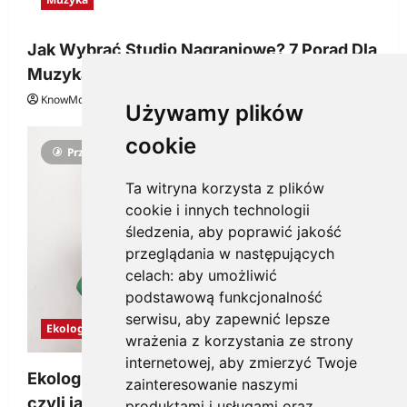
Jak Wybrać Studio Nagraniowe? 7 Porad Dla
Muzyka
KnowMore.pl
29 grudnia, 2025
0
Używamy plików
cookie
Przeczytano 3 minut
Ta witryna korzysta z plików
cookie i innych technologii
śledzenia, aby poprawić jakość
przeglądania w następujących
celach:
aby umożliwić
podstawową funkcjonalność
serwisu
,
aby zapewnić lepsze
Ekologia
wrażenia z korzystania ze strony
internetowej
,
aby zmierzyć Twoje
Ekologiczne gadżety reklamowe dla firmy,
zainteresowanie naszymi
czyli jak wzbudzić zainteresowanie
produktami i usługami oraz