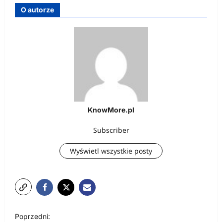
O autorze
KnowMore.pl
Subscriber
Wyświetl wszystkie posty
N
Poprzedni: