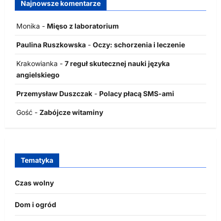
Najnowsze komentarze
Monika
-
Mięso z laboratorium
Paulina Ruszkowska
-
Oczy: schorzenia i leczenie
Krakowianka
-
7 reguł skutecznej nauki języka
angielskiego
Przemysław Duszczak
-
Polacy płacą SMS-ami
Gość
-
Zabójcze witaminy
Tematyka
Czas wolny
Dom i ogród