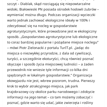
szczyt – Diablak, skąd rozciągają się niepowtarzalne
widoki, Białowieski PN posiada ośrodek hodowli żubrów –
wymieniać można długo. Podczas organizacji wycieczki
warto jednak zachować ekologiczne ideały w 100% i
zdecydować się na nocleg w gospodarstwie
agroturystycznym, które prowadzone jest w ekologiczny
sposób. „Gospodarstwo agroturystyczne lub ekologiczne
to coraz bardziej popularne i pożądane miejsce noclegu”
– mówi Piotr Zielonacki z portalu TurIT.pl. „Jadąc do
miejsca o niezwykłej przyrodzie, z dala od cywilizacji,
turyści, a szczególnie ekoturyści, chcą również poznać
obyczaje i sposób życia miejscowej ludności – a żaden
przewodnik nie wniesie tyle informacji co kilka dni
spędzonych w lokalnym gospodarstwie.” Organizacja
ekowyjazdu nie jest, wbrew pozorom, trudna. Pierwszy
krok to wybór atrakcyjnego miejsca, jak park
krajobrazowy czy okolice parku narodowego i zdobycie
informacji na jego temat – co tam możemy zobaczyć i
poznać, gdzie warto się udać, jakie zwierzęta i rośliny