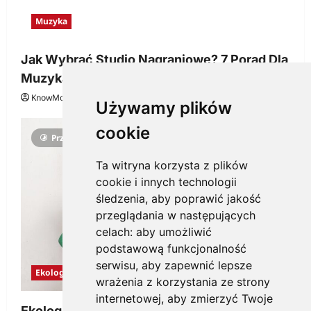
Muzyka
Jak Wybrać Studio Nagraniowe? 7 Porad Dla
Muzyka
KnowMore.pl
29 grudnia, 2025
0
Używamy plików
cookie
Przeczytano 3 minut
Ta witryna korzysta z plików
cookie i innych technologii
śledzenia, aby poprawić jakość
przeglądania w następujących
celach:
aby umożliwić
podstawową funkcjonalność
serwisu
,
aby zapewnić lepsze
Ekologia
wrażenia z korzystania ze strony
internetowej
,
aby zmierzyć Twoje
Ekologiczne gadżety reklamowe dla firmy,