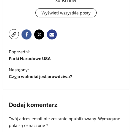
Subscriber
Wyświetl wszystkie posty
N
Poprzedni:
a
Parki Narodowe USA
w
Następny:
i
Czyja wolność jest prawdziwa?
g
a
c
Dodaj komentarz
j
Twój adres email nie zostanie opublikowany.
Wymagane
a
pola są oznaczone
*
w