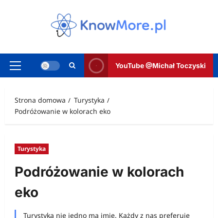
Przejdź
do
treści
YouTube @Michał Toczyski
Menu
główne
Strona domowa
Turystyka
Podróżowanie w kolorach eko
Turystyka
Podróżowanie w kolorach
eko
Turystyka nie jedno ma imię. Każdy z nas preferuje