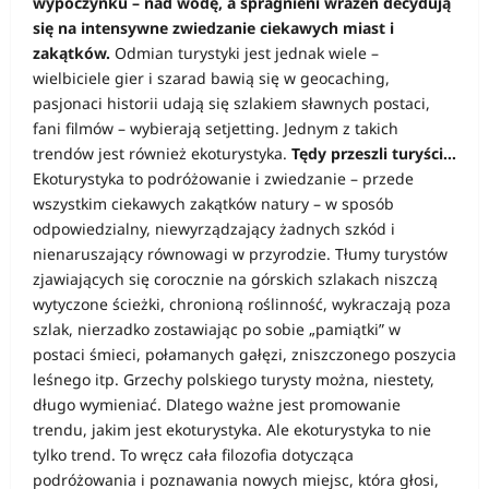
wypoczynku – nad wodę, a spragnieni wrażeń decydują
się na intensywne zwiedzanie ciekawych miast i
zakątków.
Odmian turystyki jest jednak wiele –
wielbiciele gier i szarad bawią się w geocaching,
pasjonaci historii udają się szlakiem sławnych postaci,
fani filmów – wybierają setjetting. Jednym z takich
trendów jest również ekoturystyka.
Tędy przeszli turyści…
Ekoturystyka to podróżowanie i zwiedzanie – przede
wszystkim ciekawych zakątków natury – w sposób
odpowiedzialny, niewyrządzający żadnych szkód i
nienaruszający równowagi w przyrodzie. Tłumy turystów
zjawiających się corocznie na górskich szlakach niszczą
wytyczone ścieżki, chronioną roślinność, wykraczają poza
szlak, nierzadko zostawiając po sobie „pamiątki” w
postaci śmieci, połamanych gałęzi, zniszczonego poszycia
leśnego itp. Grzechy polskiego turysty można, niestety,
długo wymieniać. Dlatego ważne jest promowanie
trendu, jakim jest ekoturystyka. Ale ekoturystyka to nie
tylko trend. To wręcz cała filozofia dotycząca
podróżowania i poznawania nowych miejsc, która głosi,