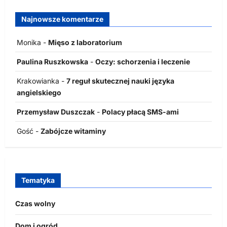
Najnowsze komentarze
Monika
-
Mięso z laboratorium
Paulina Ruszkowska
-
Oczy: schorzenia i leczenie
Krakowianka
-
7 reguł skutecznej nauki języka
angielskiego
Przemysław Duszczak
-
Polacy płacą SMS-ami
Gość
-
Zabójcze witaminy
Tematyka
Czas wolny
Dom i ogród