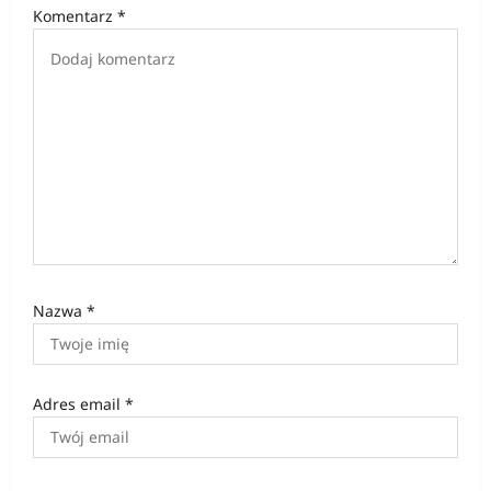
Komentarz
*
p
i
s
u
Nazwa
*
Adres email
*