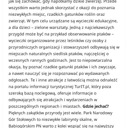
jak się zachować, gdy napotkamy dzikie zwierzę). Przede
wszystkim warto jednak skorzystać z okazji do poznania
niezwykłych miejsc, rzadkich gatunków roślin oraz
zwierząt. W tym celu urządzane są wycieczki edukacyjne,
a dla dzieci – zielone warsztaty. Jedną z najciekawszych
przygód może być na przykład obserwowanie ptaków –
wycieczki organizowane przez leśników czy osoby z
przyrodniczych organizacji i stowarzyszeń odbywają się w
miejscach naturalnych siedlisk ptaków, najczęściej o
wczesnych rannych godzinach. Jest to niepowtarzalna
okazja, by poznać rzadkie gatunki ptaków i ich zwyczaje,
a nawet nauczyć się je rozpoznawać po wydawanych
odgłosach. Te i inne atrakcje z łatwością można odnaleźć
na portalu informacji turystycznej TurIT.pl, który poza
szeroką bazą noclegową, oferuje informacje o
odbywających się atrakcjach i wydarzeniach w
poszczególnych regionach i miastach.
Gdzie jechać?
Pięknych zakątków przyrody jest wiele. Park Narodowy
Gór Stołowych to niezwykłe labirynty skalne, w
Babiogórskim PN warto z kolei wspiąć się na najwyższy