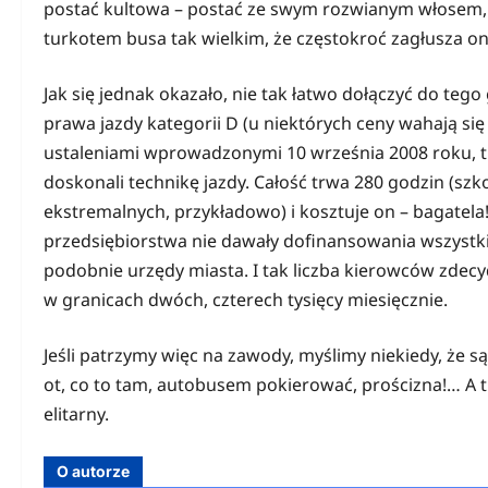
postać kultowa – postać ze swym rozwianym włosem,
turkotem busa tak wielkim, że częstokroć zagłusza on
Jak się jednak okazało, nie tak łatwo dołączyć do teg
prawa jazdy kategorii D (u niektórych ceny wahają się 
ustaleniami wprowadzonymi 10 września 2008 roku, trz
doskonali technikę jazdy. Całość trwa 280 godzin (szk
ekstremalnych, przykładowo) i kosztuje on – bagatela! 
przedsiębiorstwa nie dawały dofinansowania wszystki
podobnie urzędy miasta. I tak liczba kierowców zdec
w granicach dwóch, czterech tysięcy miesięcznie.
Jeśli patrzymy więc na zawody, myślimy niekiedy, że 
ot, co to tam, autobusem pokierować, prościzna!… A 
elitarny.
O autorze