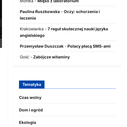
Monika
-
Mięso z laboratorium
Paulina Ruszkowska
-
Oczy: schorzenia i
leczenie
Krakowianka
-
7 reguł skutecznej nauki języka
angielskiego
Przemysław Duszczak
-
Polacy płacą SMS-ami
Gość
-
Zabójcze witaminy
Tematyka
Czas wolny
Dom i ogród
Ekologia