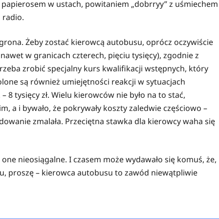
 papierosem w ustach, powitaniem „dobrryy” z uśmiechem 
 radio.
o grona. Żeby zostać kierowcą autobusu, oprócz oczywiście
nawet w granicach czterech, pięciu tysięcy), zgodnie z
eba zrobić specjalny kurs kwalifikacji wstępnych, który
olone są również umiejętności reakcji w sytuacjach
– 8 tysięcy zł. Wielu kierowców nie było na to stać,
m, a i bywało, że pokrywały koszty zaledwie częściowo –
ydowanie zmalała. Przeciętna stawka dla kierowcy waha się
są one nieosiągalne. I czasem może wydawało się komuś, że,
tu, proszę – kierowca autobusu to zawód niewątpliwie