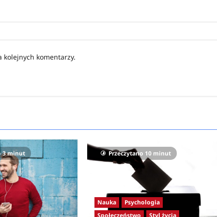
a kolejnych komentarzy.
o 3 minut
Przeczytano 10 minut
Nauka
Psychologia
Społeczeństwo
Styl życia