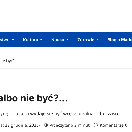
ństwo
Kultura
Nauka
Zdrowie
Blog o Mark
nie być?…
albo nie być?…
utynę, praca ta wydaje się być wręcz idealna – do czasu.
ja: 28 grudnia, 2025)
Przeczytano 3 minut
Komentarze 0