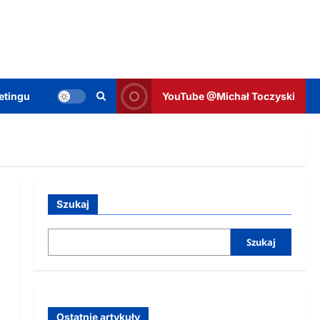
etingu
YouTube @Michał Toczyski
Szukaj
Szukaj
Ostatnie artykuły