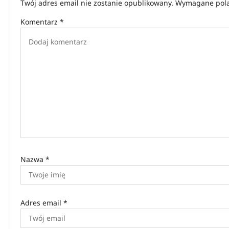
Twój adres email nie zostanie opublikowany.
Wymagane pola
a
Komentarz
*
c
j
a
w
p
i
s
u
Nazwa
*
Adres email
*