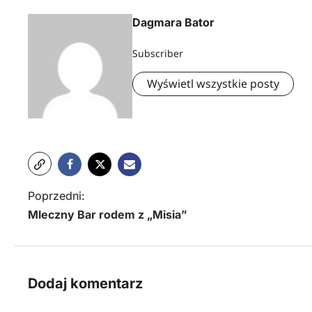
Dagmara Bator
Subscriber
Wyświetl wszystkie posty
N
Poprzedni:
Mleczny Bar rodem z „Misia”
a
w
i
Dodaj komentarz
g