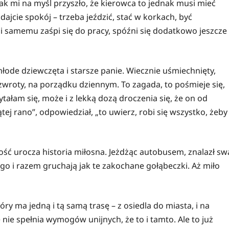
ak mi na myśl przyszło, że kierowca to jednak musi mieć
ajcie spokój – trzeba jeździć, stać w korkach, być
i samemu zaśpi się do pracy, spóźni się dodatkowo jeszcze
łode dziewczęta i starsze panie. Wiecznie uśmiechnięty,
 zwroty, na porządku dziennym. To zagada, to pośmieje się,
ałam się, może i z lekką dozą droczenia się, że on od
piątej rano”, odpowiedział, „to uwierz, robi się wszystko, żeby
ść urocza historia miłosna. Jeżdżąc autobusem, znalazł sw
ego i razem gruchają jak te zakochane gołąbeczki. Aż miło
ry ma jedną i tą samą trasę – z osiedla do miasta, i na
e nie spełnia wymogów unijnych, że to i tamto. Ale to już