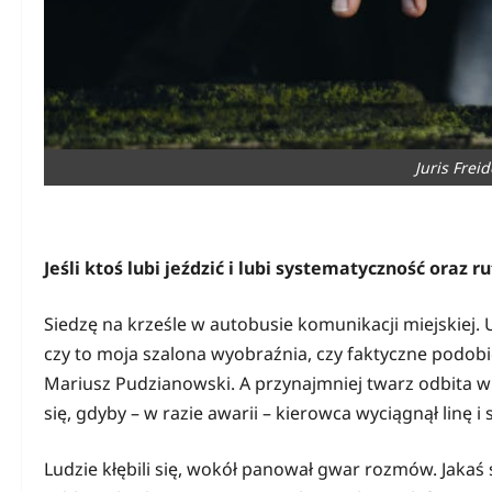
Juris Frei
Jeśli ktoś lubi jeździć i lubi systematyczność oraz r
Siedzę na krześle w autobusie komunikacji miejskiej.
czy to moja szalona wyobraźnia, czy faktyczne podobie
Mariusz Pudzianowski. A przynajmniej twarz odbita w 
się, gdyby – w razie awarii – kierowca wyciągnął linę i
Ludzie kłębili się, wokół panował gwar rozmów. Jakaś