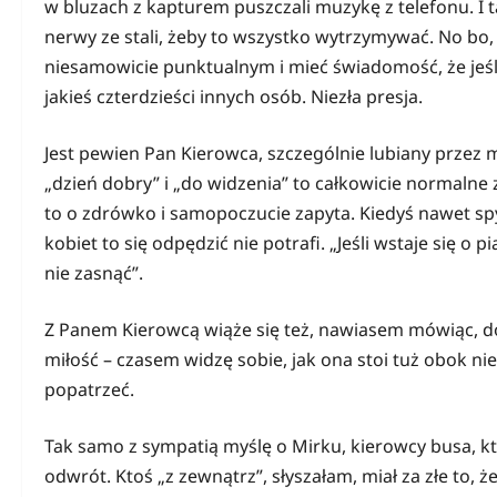
w bluzach z kapturem puszczali muzykę z telefonu. I t
nerwy ze stali, żeby to wszystko wytrzymywać. No bo, d
niesamowicie punktualnym i mieć świadomość, że jeśl
jakieś czterdzieści innych osób. Niezła presja.
Jest pewien Pan Kierowca, szczególnie lubiany przez m
„dzień dobry” i „do widzenia” to całkowicie normalne
to o zdrówko i samopoczucie zapyta. Kiedyś nawet spyt
kobiet to się odpędzić nie potrafi. „Jeśli wstaje się o 
nie zasnąć”.
Z Panem Kierowcą wiąże się też, nawiasem mówiąc, do
miłość – czasem widzę sobie, jak ona stoi tuż obok ni
popatrzeć.
Tak samo z sympatią myślę o Mirku, kierowcy busa, któ
odwrót. Ktoś „z zewnątrz”, słyszałam, miał za złe to, ż