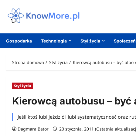
Przejdź
do
treści
Gospodarka
Technologia
Styl życia
Społecze
Strona domowa
Styl życia
Kierowcą autobusu – być albo 
Styl życia
Kierowcą autobusu – być 
Jeśli ktoś lubi jeździć i lubi systematyczność oraz r
Dagmara Bator
20 stycznia, 2011 (Ostatnia aktualizac