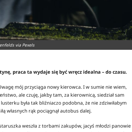
denfelds via Pexels
utynę, praca ta wydaje się być wręcz idealna – do czasu.
 Uwagę mój przyciąga nowy kierowca. I w sumie nie wiem,
ństwo, ale czuję, jakby tam, za kierownicą, siedział sam
lusterku była tak bliźniaczo podobna, że nie zdziwiłabym
 siłą własnych rąk pociągnął autobus dalej.
 staruszka weszła z torbami zakupów, jacyś młodzi panowie