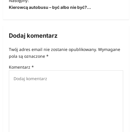
Następny:
i
Kierowcą autobusu – być albo nie być?…
g
a
c
Dodaj komentarz
j
Twój adres email nie zostanie opublikowany.
Wymagane
a
pola są oznaczone
*
w
Komentarz
*
p
i
s
u