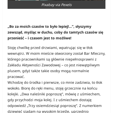
Pixabay via Pexels
„Bo za moich czasów to było lepiej!…”, słyszymy
zewsząd, myśląc w duchu, coby do tamtych czasów się
przenieść – i czasem jest to możliwe!
Stoję chwilkę przed drzwiami, wpatrując się w tłok
wewnątrz. W moim mieście otworzony został Bar Mleczny,
którego pracownikami są głównie niepełnosprawni z
Zakładu Aktywności Zawodowej – co jest niewątpliwym
plusem, gdyż także takie osoby mogą normalnie
pracować.
Wchodzę do środka i pierwsze, co mnie zadziwia, to tłok
wokoło. Biorę do ręki menu, stoję grzecznie na końcu
kolejki. „Dwa naleśniki poproszę”, mówię z uśmiechem,
gdy przychodzi moja kolej. I z uśmiechem dostaję
odpowiedź „Trzy osiemdziesiąt poproszę”. Z numerkiem
dziewięć siadam na wysokim krześle, uprzednio