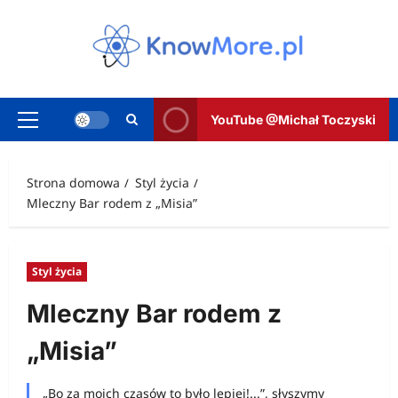
Przejdź
do
treści
YouTube @Michał Toczyski
Menu
główne
Strona domowa
Styl życia
Mleczny Bar rodem z „Misia”
Styl życia
Mleczny Bar rodem z
„Misia”
„Bo za moich czasów to było lepiej!...”, słyszymy