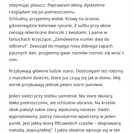
zdejmując płaszcz. Poprawiam włosy, dyskretnie
rozglądam się po pomieszczeniu.
Schludny, przyjemny widok. Krowy na ścianie,
gdzieniegdzie kolorowe rysunki. Z sufitu przy oknie
zwisają odwrócone doniczki z kwiatami. I panie w
fartuchach krzyczące: „Zamówienie numer dwa do
odbioru!”. Zewsząd do mojego nosa dobiega zapach
pysznych dań, przyjemny gwar rozmów roznosi się wraz z
nim.
Przybywają głównie ludzie starsi. Dostrzegam też rodziny
z malutkimi dziećmi, które już czują się jak w domu. Mój
wzrok przykuwają jednak pewni starsi panowie.
Jeden siedzi przy stoliku samotnie. Ma stare okulary,
lekko podniszczone, ale schludne ubranie. Na krześle
obok położył sobie stary, wysłużony neseser. Siedzi
wyprostowany, patrzy nieustannie wpatrzony w jeden
punkt. Jest jakby ikoną PRLowskich czasów – skopiowaną
metodą „kopiuj/wklej”. I jakże idealnie wpisuje się w ten