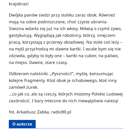
krajobraz!
Dwójka panów siedzi przy stoliku zaraz obok. Również
mają na sobie podniszczone, choć czyste ubrania.
Siwizna wdarła się już na ich włosy. Mówią o czymś żywo,
gestykulują. Wyglądają jak robotnicy, którzy, zmęczeni
pracą, korzystają z przerwy obiadowej. Na stole coś leży –
na myśl przychodzą mi dawne kartki. I wcale bym się nie
zdziwiła, gdyby to były one – kartki na cukier, na paliwo,
na mięso. Dawne, stare czasy.
Odbieram naleśniki. „Pyszności!”, myślę, konsumując
kolejne fragmenty. Ktoś obok je schabowego, ktoś inny
zamówił żurek.
…co jak co, ale są rzeczy, których możemy Polskie Ludowej
zazdrościć. I bary mleczne do nich niewątpliwie należą!
fot. Arkadiusz Żabka, radio90.pl
O autorze