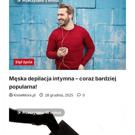
Przeczytano 3 minut
Styl życia
Męska depilacja intymna – coraz bardziej
popularna!
KnowMore.pl
28 grudnia, 2025
0
Przeczytano 10 minut