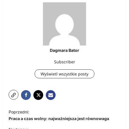
Dagmara Bator
Subscriber
Wyświetl wszystkie posty
N
Poprzedni:
a
Praca a czas wolny: najważniejsza jest równowaga
w