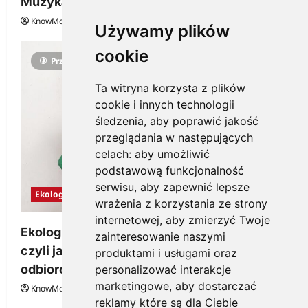
Muzyka
KnowMore.pl
29 grudnia, 2025
0
Używamy plików
cookie
Przeczytano 3 minut
Ta witryna korzysta z plików
cookie i innych technologii
śledzenia, aby poprawić jakość
przeglądania w następujących
celach:
aby umożliwić
podstawową funkcjonalność
serwisu
,
aby zapewnić lepsze
Ekologia
wrażenia z korzystania ze strony
internetowej
,
aby zmierzyć Twoje
Ekologiczne gadżety reklamowe dla firmy,
zainteresowanie naszymi
czyli jak wzbudzić zainteresowanie
produktami i usługami oraz
odbiorców
personalizować interakcje
marketingowe
,
aby dostarczać
KnowMore.pl
28 grudnia, 2025
0
reklamy które są dla Ciebie