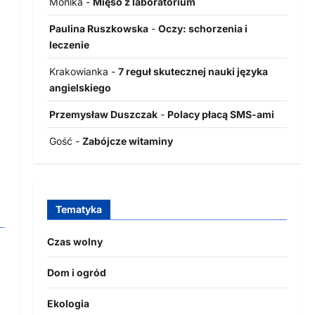
Monika
-
Mięso z laboratorium
Paulina Ruszkowska
-
Oczy: schorzenia i
leczenie
Krakowianka
-
7 reguł skutecznej nauki języka
angielskiego
Przemysław Duszczak
-
Polacy płacą SMS-ami
Gość
-
Zabójcze witaminy
Tematyka
Czas wolny
Dom i ogród
Ekologia