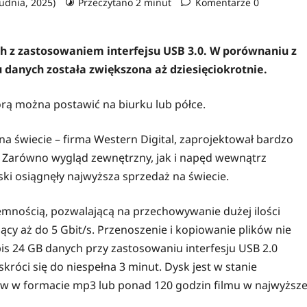
rudnia, 2025)
Przeczytano 2 minut
Komentarze 0
ch z zastosowaniem interfejsu USB 3.0. W porównaniu z
danych została zwiększona aż dziesięciokrotnie.
rą można postawić na biurku lub półce.
 świecie – firma Western Digital, zaprojektował bardzo
. Zarówno wygląd zewnętrzny, jak i napęd wewnątrz
ski osiągnęły najwyższa sprzedaż na świecie.
emnością, pozwalającą na przechowywanie dużej ilości
ący aż do 5 Gbit/s. Przenoszenie i kopiowanie plików nie
apis 24 GB danych przy zastosowaniu interfesju USB 2.0
króci się do niespełna 3 minut. Dysk jest w stanie
rów w formacie mp3 lub ponad 120 godzin filmu w najwyższe