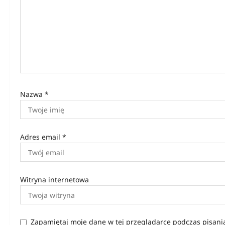
a
w
p
i
s
u
Nazwa
*
Adres email
*
Witryna internetowa
Zapamiętaj moje dane w tej przeglądarce podczas pisani