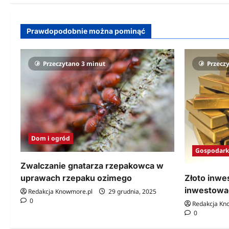
Prawdopodobnie można pominąć
Przeczytano 3 minut
Przecz
Dom i ogród
Gospodark
Zwalczanie gnatarza rzepakowca w
uprawach rzepaku ozimego
Złoto inwe
inwestować
Redakcja Knowmore.pl
29 grudnia, 2025
0
Redakcja Kn
0