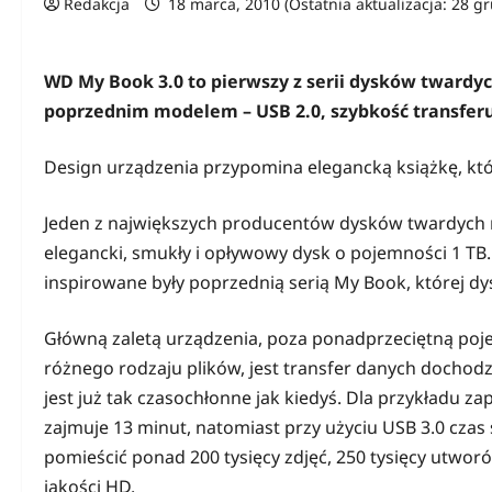
Redakcja
18 marca, 2010 (Ostatnia aktualizacja: 28 g
WD My Book 3.0 to pierwszy z serii dysków twardy
poprzednim modelem – USB 2.0, szybkość transferu 
Design urządzenia przypomina elegancką książkę, któ
Jeden z największych producentów dysków twardych na
elegancki, smukły i opływowy dysk o pojemności 1 TB
inspirowane były poprzednią serią My Book, której dy
Główną zaletą urządzenia, poza ponadprzeciętną poj
różnego rodzaju plików, jest transfer danych dochodz
jest już tak czasochłonne jak kiedyś. Dla przykładu z
zajmuje 13 minut, natomiast przy użyciu USB 3.0 czas s
pomieścić ponad 200 tysięcy zdjęć, 250 tysięcy utwo
jakości HD.