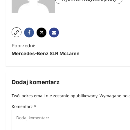
N
Poprzedni:
Mercedes-Benz SLR McLaren
a
w
i
Dodaj komentarz
g
Twój adres email nie zostanie opublikowany.
Wymagane pola
a
Komentarz
*
c
j