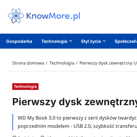
Przejdź
do
treści
Gospodarka
Technologia
Styl życia
Społecze
Strona domowa
Technologia
Pierwszy dysk zewnętrzny U
Technologia
Pierwszy dysk zewnętrzny
WD My Book 3.0 to pierwszy z serii dysków twardy
poprzednim modelem - USB 2.0, szybkość transferu 