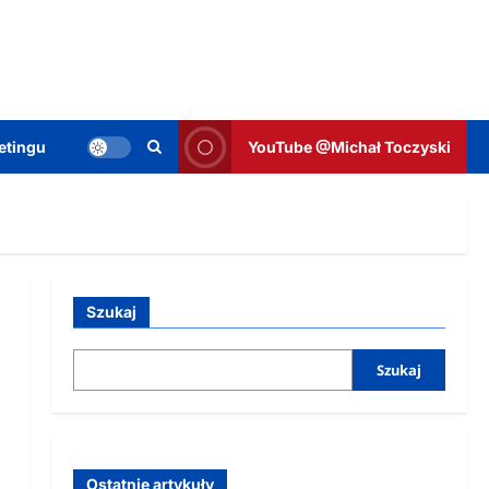
etingu
YouTube @Michał Toczyski
Szukaj
Szukaj
Ostatnie artykuły