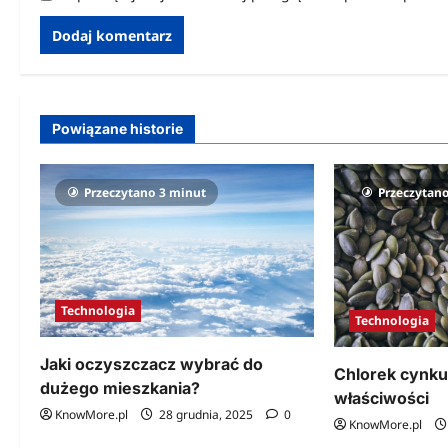
Powiązane historie
Przeczytano 3 minut
Przeczytan
Technologia
Technologia
Jaki oczyszczacz wybrać do
Chlorek cynku
dużego mieszkania?
właściwości
KnowMore.pl
28 grudnia, 2025
0
KnowMore.pl