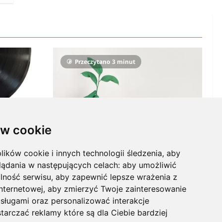
Przeczytano 3 minut
w cookie
Ekologia
lików cookie i innych technologii śledzenia, aby
Ekologiczne gadżety reklamowe dla
iowe? 7
lądania w następujących celach:
aby umożliwić
firmy, czyli jak wzbudzić
lność serwisu
,
aby zapewnić lepsze wrażenia z
zainteresowanie odbiorców
5
0
internetowej
,
aby zmierzyć Twoje zainteresowanie
KnowMore.pl
28 grudnia, 2025
0
sługami oraz personalizować interakcje
tarczać reklamy które są dla Ciebie bardziej