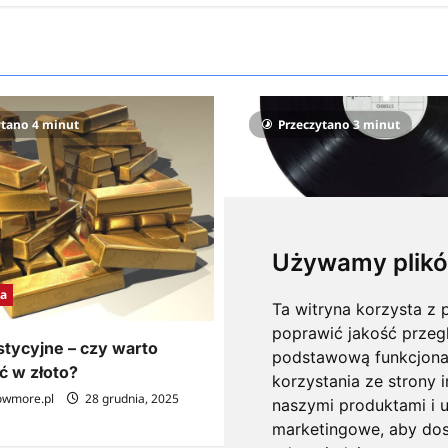
ytano 4 minut
Przeczytano 3 minut
Używamy plikó
Muzyka
a
Ta witryna korzysta z p
Jak Wybrać Studio Nagran
poprawić jakość przeg
Porad Dla Muzyka
stycyjne – czy warto
podstawową funkcjona
 w złoto?
KnowMore.pl
29 grudnia, 202
korzystania ze strony 
owmore.pl
28 grudnia, 2025
naszymi produktami i u
marketingowe
,
aby dos