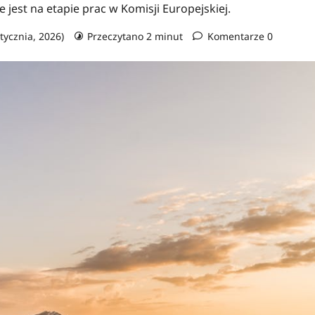
 jest na etapie prac w Komisji Europejskiej.
stycznia, 2026)
Przeczytano 2 minut
Komentarze 0