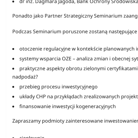
dr inż. Dagmara Jagoda, Bank Ochrony Środowisk
Ponadto jako Partner Strategiczny Seminarium zaang
Podczas Seminarium poruszone zostaną następujące 
otoczenie regulacyjne w kontekście planowanych i
systemy wsparcia OZE – analiza zmian i obecnej sy
praktyczne aspekty obrotu zielonymi certyfikatami
nadpodaż?
przebieg procesu inwestycyjnego
układy CHP na przykłądach zrealizowanych projek
finansowanie inwestycji kogeneracyjnych
Zapraszamy podmioty zainteresowane inwestowaniem
ciepłownie