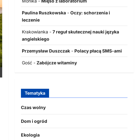
Monika
-
Mięso z laboratorium
Paulina Ruszkowska
-
Oczy: schorzenia i
leczenie
Krakowianka
-
7 reguł skutecznej nauki języka
angielskiego
Przemysław Duszczak
-
Polacy płacą SMS-ami
Gość
-
Zabójcze witaminy
Tematyka
Czas wolny
Dom i ogród
Ekologia