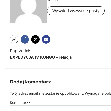
Wyświetl wszystkie posty
N
Poprzedni:
EXPEDYCJA IV KONGO – relacja
a
w
i
Dodaj komentarz
g
Twój adres email nie zostanie opublikowany.
Wymagane pola
a
Komentarz
*
c