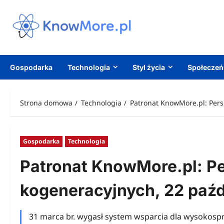
Przejdź
do
treści
Gospodarka
Technologia
Styl życia
Społecze
Strona domowa
Technologia
Patronat KnowMore.pl: Pers
Gospodarka
Technologia
Patronat KnowMore.pl: P
kogeneracyjnych, 22 paźd
31 marca br. wygasł system wsparcia dla wysokosp