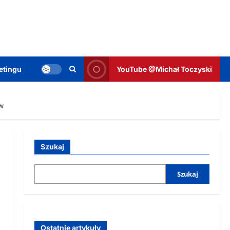
etingu
YouTube @Michał Toczyski
w
Szukaj
Szukaj
Ostatnie artykuły