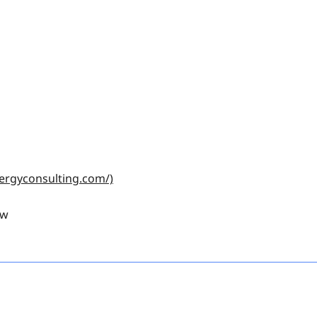
rgyconsulting.com/)
aw