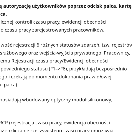
ją autoryzację użytkowników poprzez odcisk palca, kartę
ca.
cznej kontroli czasu pracy, ewidencji obecności
tego czasu pracy zarejestrowanych pracowników.
iwość rejestracji 6 różnych statusów zdarzeń, tzw. rejestró
a służbowego oraz wejścia-wyjścia prywatnego. Pracownicy,
emu Rejestracji czasu pracy/Ewidencji obecności
owiedniego statusu (F1–>F6), przykładają bezpośrednio
nego i czekają do momentu dokonania prawidłowej
u palca).
RCP posiadają wbudowany optyczny moduł silikonowy,
 (rejestracja czasu pracy, ewidencja obecności
z rozliczanie rzeczywistego czasu pracy umożliwia