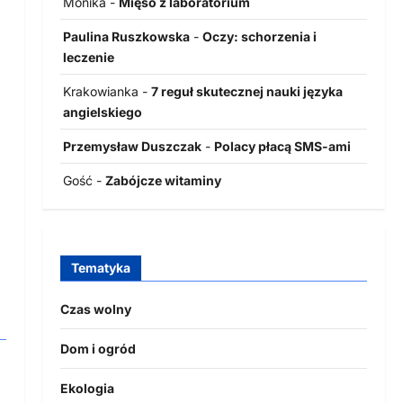
Monika
-
Mięso z laboratorium
Paulina Ruszkowska
-
Oczy: schorzenia i
leczenie
Krakowianka
-
7 reguł skutecznej nauki języka
angielskiego
Przemysław Duszczak
-
Polacy płacą SMS-ami
Gość
-
Zabójcze witaminy
Tematyka
Czas wolny
Dom i ogród
Ekologia