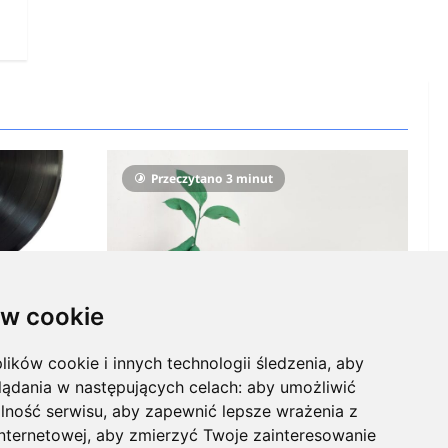
Przeczytano 3 minut
w cookie
Ekologia
lików cookie i innych technologii śledzenia, aby
Ekologiczne gadżety reklamowe dla
iowe? 7
lądania w następujących celach:
aby umożliwić
firmy, czyli jak wzbudzić
lność serwisu
,
aby zapewnić lepsze wrażenia z
zainteresowanie odbiorców
5
0
internetowej
,
aby zmierzyć Twoje zainteresowanie
KnowMore.pl
28 grudnia, 2025
0