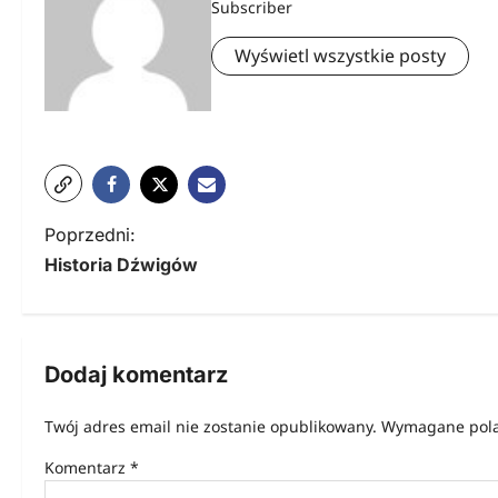
Subscriber
Wyświetl wszystkie posty
N
Poprzedni:
Historia Dźwigów
a
w
i
Dodaj komentarz
g
Twój adres email nie zostanie opublikowany.
Wymagane pola
a
Komentarz
*
c