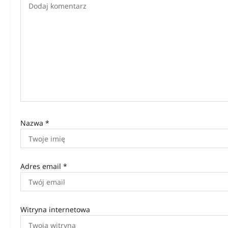
j
a
w
p
i
s
u
Nazwa
*
Adres email
*
Witryna internetowa