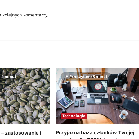
a kolejnych komentarzy.
o 4 minut
Przeczytano 3 minut
Technologia
Przyjazna baza członków Twojej
 – zastosowanie i