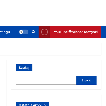
etingu
YouTube @Michał Toczyski
Szukaj
Szukaj
Ostatnie artykuły