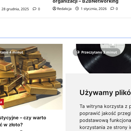
organizacji – B2BNetworking
Redakcja
1 stycznia, 2026
0
28 grudnia, 2025
0
ytano 4 minut
Przeczytano 3 minut
Używamy plikó
Muzyka
a
Ta witryna korzysta z p
Jak Wybrać Studio Nagran
poprawić jakość przeg
Porad Dla Muzyka
stycyjne – czy warto
podstawową funkcjona
 w złoto?
KnowMore.pl
29 grudnia, 202
korzystania ze strony 