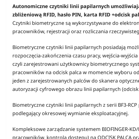
Autonomiczne czytniki linii papilarnych umożliwia
zbliżeniową RFID, hasło PIN, karta RFID +odcisk pal
Czytniki biometryczne są wykorzystywane do elektroni
pracowników, rejestracji oraz rozliczania rzeczywis
Biometryczne czytniki linii papilarnych posiadają możl
rozpoczęcia-zakończenia czasu pracy, wejścia-wyjści
czyli zarejestrowani użytkownicy biometrycznego syst
pracowników na odcisk palca w momencie wyboru odp
jeden z zarejestrowanych palców do skanera optycz
autoryzacji cyfrowego obrazu linii papilarnych (odcisk
Biometryczne czytniki linii papilarnych z serii BF3-
podlegający okresowej wymianie eksploatacyjnej.
Kompleksowe zarządzanie systemem BIOFINGER-KD/RCP
pracowników, kontrola dostępu) na ODCISK PALCA ora