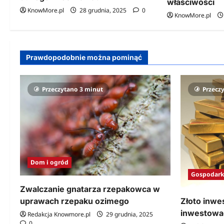
właściwości
KnowMore.pl
28 grudnia, 2025
0
KnowMore.pl
Prawdopodobnie można pominąć
Przeczytano 3 minut
Przecz
Dom i ogród
Gospodark
Zwalczanie gnatarza rzepakowca w
uprawach rzepaku ozimego
Złoto inwe
inwestować
Redakcja Knowmore.pl
29 grudnia, 2025
0