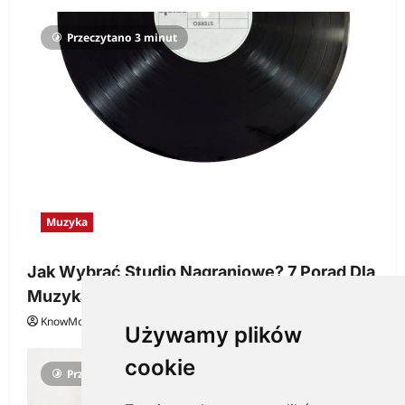
Przeczytano 3 minut
Muzyka
Jak Wybrać Studio Nagraniowe? 7 Porad Dla
Muzyka
KnowMore.pl
29 grudnia, 2025
0
Używamy plików
cookie
Przeczytano 3 minut