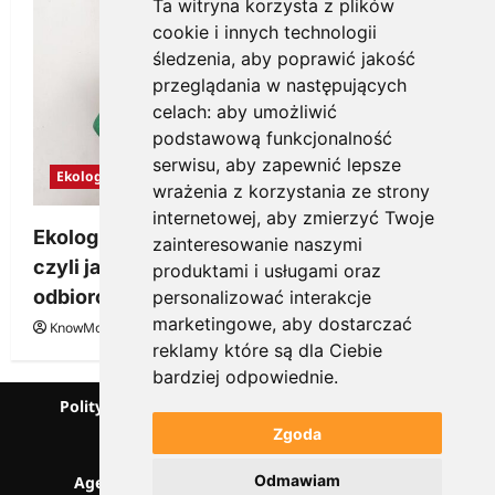
Ta witryna korzysta z plików
cookie i innych technologii
śledzenia, aby poprawić jakość
przeglądania w następujących
celach:
aby umożliwić
podstawową funkcjonalność
serwisu
,
aby zapewnić lepsze
Ekologia
wrażenia z korzystania ze strony
internetowej
,
aby zmierzyć Twoje
Ekologiczne gadżety reklamowe dla firmy,
zainteresowanie naszymi
czyli jak wzbudzić zainteresowanie
produktami i usługami oraz
odbiorców
personalizować interakcje
marketingowe
,
aby dostarczać
KnowMore.pl
28 grudnia, 2025
0
reklamy które są dla Ciebie
bardziej odpowiednie
.
Polityka prywatności
Podcast
Kanał YouTube
Partnerzy
Słownik marketingowy
Zgoda
Blog o przedsiębiorczości
Odmawiam
Agencja marketingowa Scorise
SentiSignal