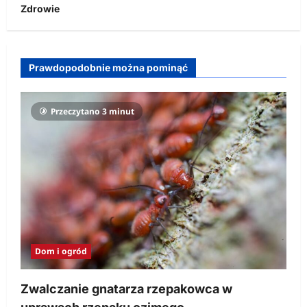
Zdrowie
Prawdopodobnie można pominąć
Przeczytano 3 minut
Dom i ogród
Zwalczanie gnatarza rzepakowca w