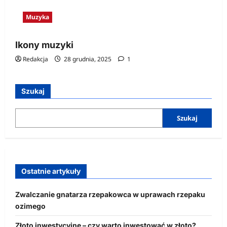
Muzyka
Ikony muzyki
Redakcja
28 grudnia, 2025
1
Szukaj
Szukaj
Ostatnie artykuły
Zwalczanie gnatarza rzepakowca w uprawach rzepaku
ozimego
Złoto inwestycyjne – czy warto inwestować w złoto?