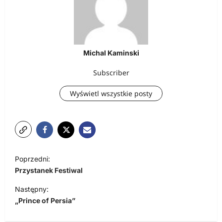
Michal Kaminski
Subscriber
Wyświetl wszystkie posty
N
Poprzedni:
a
Przystanek Festiwal
w
Następny:
i
„Prince of Persia”
g