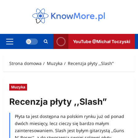
Przejdź
do
treści
YouTube @Michał Toczyski
Menu
główne
Strona domowa
Muzyka
Recenzja płyty ,,Slash”
Muzyka
Recenzja płyty ,,Slash”
Płyta ta jest dostępna na polskim rynku już od ponad
dwóch miesięcy, lecz cieczy się bardzo małym
zainteresowaniem. Slash jest byłym gitarzystą ,,Guns
N' Roses'', a do stworzenia swojej solowej płyty