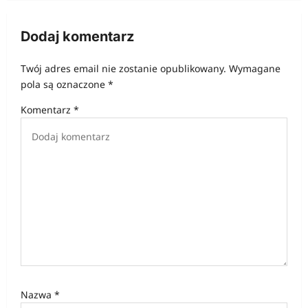
a
c
Dodaj komentarz
j
Twój adres email nie zostanie opublikowany.
Wymagane
a
pola są oznaczone
*
w
Komentarz
*
p
i
s
u
Nazwa
*