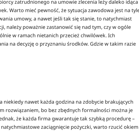
biorcy zatrudnionego na umowie zlecenia leży daleko idąca
ek. Warto mieć pewność, że sytuacja zawodowa jest na tyl
ania umowy, a nawet jeśli tak się stanie, to natychmiast
cji, należy poważnie zastanowić się nad tym, czy w ogóle
ólnie w ramach nietanich przecież chwilówek. Ich
ania na decyzję o przyznaniu środków. Gdzie w takim razie
 a niekiedy nawet każda godzina na zdobycie brakujących
brym rozwiązaniem, bo bez zbędnych formalności można je
 jednak, że każda firma gwarantuje tak szybką procedurę –
 natychmiastowe zaciągnięcie pożyczki, warto rzucić okiem