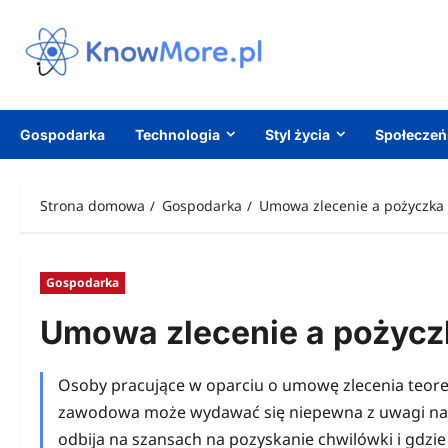
Przejdź
do
treści
Gospodarka
Technologia
Styl życia
Społecze
Strona domowa
Gospodarka
Umowa zlecenie a pożyczka –
Gospodarka
Umowa zlecenie a pożyczka
Osoby pracujące w oparciu o umowę zlecenia teorety
zawodowa może wydawać się niepewna z uwagi na 
odbija na szansach na pozyskanie chwilówki i gdzie