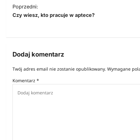
N
Poprzedni:
Czy wiesz, kto pracuje w aptece?
a
w
i
g
Dodaj komentarz
a
Twój adres email nie zostanie opublikowany.
Wymagane pola
c
Komentarz
*
j
a
w
p
i