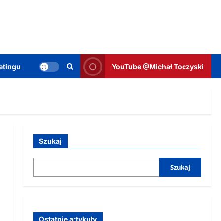
etingu
YouTube @Michał Toczyski
Szukaj
Szukaj
Ostatnie artykuły