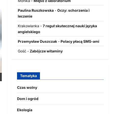
Monika
-
Mięso z laboratorium
Paulina Ruszkowska
-
Oczy: schorzenia i
leczenie
Krakowianka
-
7 reguł skutecznej nauki języka
angielskiego
Przemysław Duszczak
-
Polacy płacą SMS-ami
Gość
-
Zabójcze witaminy
Tematyka
Czas wolny
Dom i ogród
Ekologia