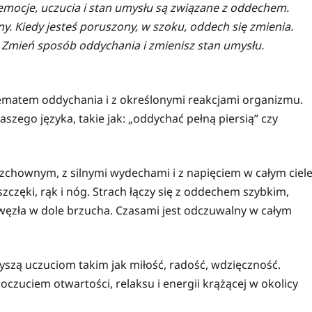
emocje, uczucia i stan umysłu są związane z oddechem.
y. Kiedy jesteś poruszony, w szoku, oddech się zmienia.
. Zmień sposób oddychania i zmienisz stan umysłu.
hematem oddychania i z określonymi reakcjami organizmu.
szego języka, takie jak: „oddychać pełną piersią” czy
rzchownym, z silnymi wydechami i z napięciem w całym ciel
zczęki, rąk i nóg. Strach łączy się z oddechem szybkim,
ęzła w dole brzucha. Czasami jest odczuwalny w całym
yszą uczuciom takim jak miłość, radość, wdzięczność.
oczuciem otwartości, relaksu i energii krążącej w okolicy