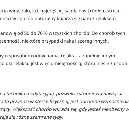
cia winy, żalu, itd. najczęściej są dla nas źródłem stresu.
zności w sposób naturalny kojarzą się nam z relaksem.
tanowią od 50 do 70 % wszystkich chorób! Do chorób tych
zsenność, niektóre przypadki raka i szereg innych.
onym sposobem oddychania, relaks – z zupełnie innym.
dla relaksu jest więc umiejętnością, która niesie za sobą
ną techniką medytacyjną, pozwoli ci stopniowo nawiązać
ka ta przynosi w sferze fizycznej, jest ogromne wzmocnieni
czący. Większość chorób wkrada się, gdy jesteś nieobecny w
ają się różne szemrane typy.