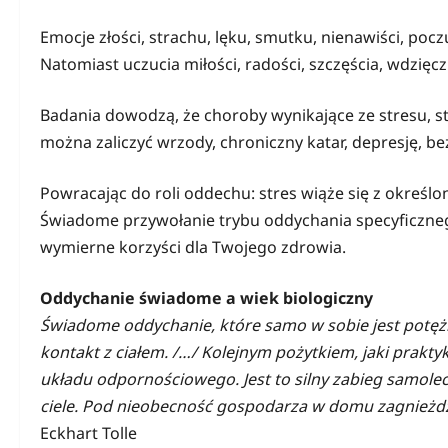
Emocje złości, strachu, lęku, smutku, nienawiści, poczu
Natomiast uczucia miłości, radości, szczęścia, wdzięc
Badania dowodzą, że choroby wynikające ze stresu, s
można zaliczyć wrzody, chroniczny katar, depresję, be
Powracając do roli oddechu: stres wiąże się z określ
Świadome przywołanie trybu oddychania specyficznego 
wymierne korzyści dla Twojego zdrowia.
Oddychanie świadome a wiek biologiczny
Świadome oddychanie, które samo w sobie jest potęż
kontakt z ciałem. /…/ Kolejnym pożytkiem, jaki prakty
układu odpornościowego. Jest to silny zabieg samole
ciele. Pod nieobecność gospodarza w domu zagnieżdż
Eckhart Tolle