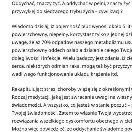
Oddychać, znaczy żyć. A oddychać w pełni, znaczy żyć 
przywykłej do siedzącego trybu życia – cywilizacji?
Wiadomo dzisiaj, iż pojemność płuc wynosi około 5 li
powierzchowny, niepełny, korzystasz tylko z jednej dzie
uwagę, że aż 70% odpadów naszego metabolizmu usuw
powierzchowny oddech osłabia działanie całego Twoje
dolegliwości i infekcje. Wielu badaczy jest zdania, i
serca, niektórych odmian raka, mogą też być przyczy
wadliwego funkcjonowania układu krążenia itd.
Rekapitulując: stres, choroby wiążą się z określonym
Rodzaj medytacji, jaką jest zwracanie uwagi na włas
świadomości. A wszystko, co jesteś w stanie poczuć – st
Twojej świadomości. Zatem to właśnie Twoja wyostr
rozwiązania wszelkiego dyskomfortu obecnego w ciele
Można więc powiedzieć, że oddychanie świadome po