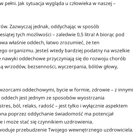
w pełni. Jak sytuacja wygląda u człowieka w naszej –
trów. Zazwyczaj jednak, oddychając w sposób
siątej tych możliwości – zaledwie 0,5 litra! A biorąc pod
a właśnie oddech, łatwo zrozumieć, że ten
go organizmu. Jesteś wtedy bardziej podatny na wszelkie
ż złe nawyki oddechowe przyczyniają się do rozwoju chorób
ną wrzodów, bezsenności, wyczerpania, bólów głowy,
i wzorcami oddechowymi, bycie w formie, zdrowie – z innymi
ny oddech jest jednym ze sposobów wyostrzania
res, ból, relaks, radość – jest tylko i wyłącznie aspektem
zona poprzez oddychanie świadomość ma potencjał
 i może stać się czynnikiem uzdrowienia.
woduje przebudzenie Twojego wewnętrznego uzdrowiciela