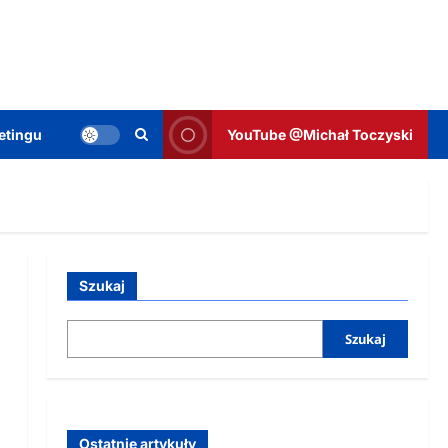
etingu
YouTube @Michał Toczyski
Szukaj
Szukaj
Ostatnie artykuły