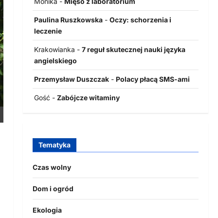
Monika
-
Mięso z laboratorium
Paulina Ruszkowska
-
Oczy: schorzenia i
leczenie
Krakowianka
-
7 reguł skutecznej nauki języka
angielskiego
Przemysław Duszczak
-
Polacy płacą SMS-ami
Gość
-
Zabójcze witaminy
Tematyka
Czas wolny
Dom i ogród
Ekologia