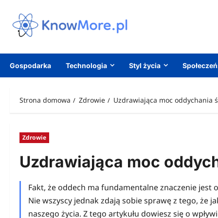
Przejdź
do
treści
Gospodarka
Technologia
Styl życia
Społecze
Strona domowa
Zdrowie
Uzdrawiająca moc oddychania
Zdrowie
Uzdrawiająca moc oddyc
Fakt, że oddech ma fundamentalne znaczenie jest o
Nie wszyscy jednak zdają sobie sprawę z tego, że 
naszego życia. Z tego artykułu dowiesz się o wpływ