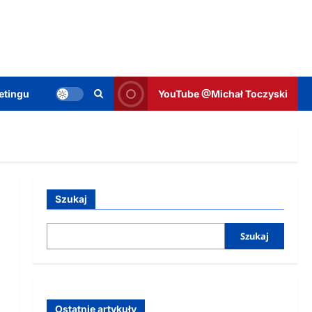
etingu
YouTube @Michał Toczyski
Szukaj
Szukaj
Ostatnie artykuły