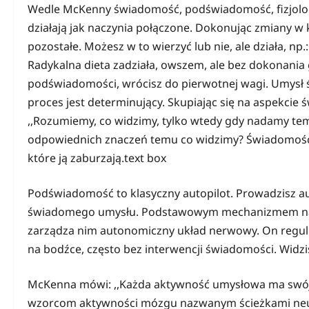
Wedle McKenny świadomość, podświadomość, fizjologia
działają jak naczynia połączone. Dokonując zmiany 
pozostałe. Możesz w to wierzyć lub nie, ale działa, np.
Radykalna dieta zadziała, owszem, ale bez dokonania
podświadomości, wrócisz do pierwotnej wagi. Umysł ś
proces jest determinujący. Skupiając się na aspekci
,,Rozumiemy, co widzimy, tylko wtedy gdy nadamy temu 
odpowiednich znaczeń temu co widzimy? Świadomość 
które ją zaburzają.text box
Podświadomość to klasyczny autopilot. Prowadzisz a
świadomego umysłu. Podstawowym mechanizmem nawykó
zarządza nim autonomiczny układ nerwowy. On reguluj
na bodźce, często bez interwencji świadomości. Widzi
McKenna mówi: ,,Każda aktywność umysłowa ma swój o
wzorcom aktywności mózgu nazwanym ścieżkami ne