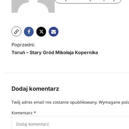
N
Poprzedni:
Toruń – Stary Gród Mikołaja Kopernika
a
w
i
g
Dodaj komentarz
a
Twój adres email nie zostanie opublikowany.
Wymagane pola
c
Komentarz
*
j
a