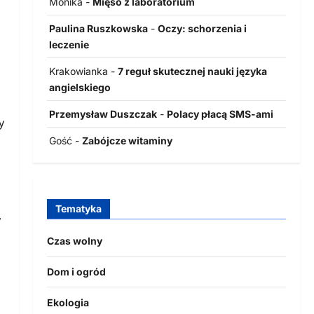
Monika
-
Mięso z laboratorium
Paulina Ruszkowska
-
Oczy: schorzenia i
leczenie
Krakowianka
-
7 reguł skutecznej nauki języka
angielskiego
Przemysław Duszczak
-
Polacy płacą SMS-ami
y
Gość
-
Zabójcze witaminy
Tematyka
,
Czas wolny
Dom i ogród
Ekologia