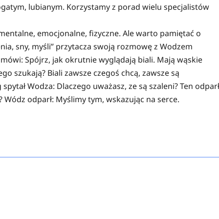
atym, lubianym. Korzystamy z porad wielu specjalistów
mentalne, emocjonalne, fizyczne. Ale warto pamiętać o
ienia, sny, myśli” przytacza swoją rozmowę z Wodzem
wi: Spójrz, jak okrutnie wyglądają biali. Mają wąskie
zego szukają? Biali zawsze czegoś chcą, zawsze są
ng spytał Wodza: Dlaczego uważasz, ze są szaleni? Ten odparł
z? Wódz odparł: Myślimy tym, wskazując na serce.