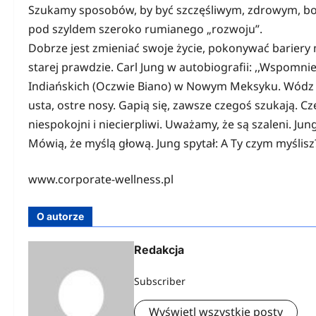
Szukamy sposobów, by być szczęśliwym, zdrowym, bog
pod szyldem szeroko rumianego „rozwoju”.
Dobrze jest zmieniać swoje życie, pokonywać bariery 
starej prawdzie. Carl Jung w autobiografii: ,,Wspomn
Indiańskich (Oczwie Biano) w Nowym Meksyku. Wódz mó
usta, ostre nosy. Gapią się, zawsze czegoś szukają. C
niespokojni i niecierpliwi. Uważamy, że są szaleni. Ju
Mówią, że myślą głową. Jung spytał: A Ty czym myślis
www.corporate-wellness.pl
O autorze
Redakcja
Subscriber
Wyświetl wszystkie posty