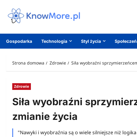
Przejdź
do
treści
Gospodarka
Technologia
Styl życia
Społecze
Strona domowa
Zdrowie
Siła wyobraźni sprzymierzeńcem
Zdrowie
Siła wyobraźni sprzymie
zmianie życia
"Nawyki i wyobraźnia są o wiele silniejsze niż logik