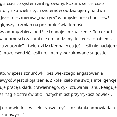
 ciała to system zintegrowany. Rozum, serce, ciało
w którymkolwiek z tych systemów oddziałujemy na dwa
: Jeżeli nie zmienisz ,,matrycy” w umyśle, nie schudniesz!
 głębszych zmian na poziomie świadomości i
wiadomy zbiera bodźce i nadaje im znaczenie. Ten drugi
e świadomości czasami nie dochodzimy do sedna problemu.
znacznie” – twierdzi McKenna. A co jeśli jeśli nie nadajem
może zwodzić, jeśli np.: mamy wdrukowane sugestie,
uto, wiążesz sznurówki, bez większego angażowania
w jest skojarzenie. Z kolei ciało ma swoją inteligencje
e pracę układu trawiennego, cykl czuwania i snu. Reaguje
sz nagle ostre światło i natychmiast przymykasz powieki.
dpowiednik w ciele. Nasze myśli i działania odpowiadają
uronowymi.”