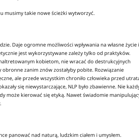
iu musimy takie nowe ścieżki wytworzyć.
zie. Daje ogromne możliwości wpływania na własne życie 
 etycznie jest wykorzystywane zależy tylko od praktyków.
maltretowanym kobietom, nie wracać do destrukcyjnych
 obronne zanim znów zostałyby pobite. Rozwiązanie
czne, ale przede wszystkim chroniło człowieka przed utrat
 okazały się niewystarczające, NLP było zbawienne. Nie każd
żdy może kierować się etyką. Nawet świadomie manipulując
.
Chce panować nad naturą, ludzkim ciałem i umysłem.