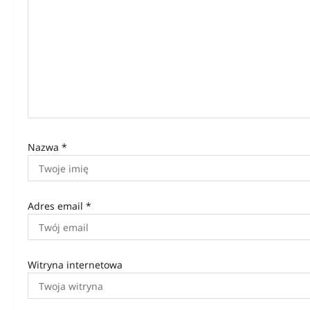
w
p
i
s
u
Nazwa
*
Adres email
*
Witryna internetowa