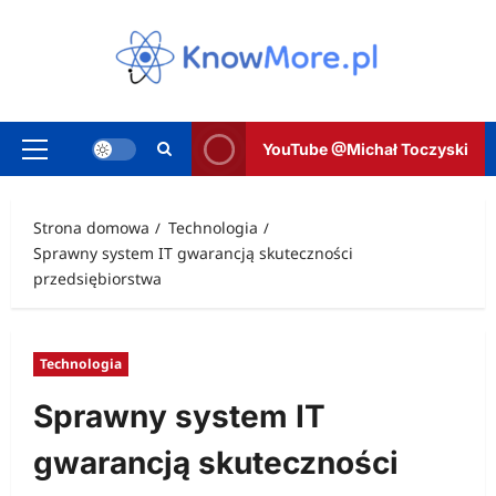
Przejdź
do
treści
YouTube @Michał Toczyski
Menu
główne
Strona domowa
Technologia
Sprawny system IT gwarancją skuteczności
przedsiębiorstwa
Technologia
Sprawny system IT
gwarancją skuteczności