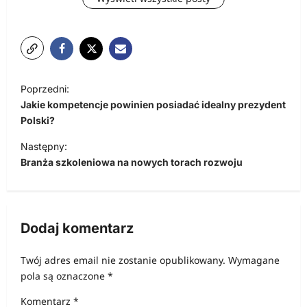
N
Poprzedni:
a
Jakie kompetencje powinien posiadać idealny prezydent
w
Polski?
i
Następny:
Branża szkoleniowa na nowych torach rozwoju
g
a
c
Dodaj komentarz
j
a
Twój adres email nie zostanie opublikowany.
Wymagane
w
pola są oznaczone
*
p
Komentarz
*