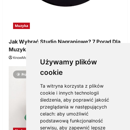
Muzyka
Jak Wybrać Studio Nagraniowe? 7 Porad Dla
Muzyka
KnowMore.pl
29 grudnia, 2025
0
Używamy plików
cookie
Przeczytano 3 minut
Ta witryna korzysta z plików
cookie i innych technologii
śledzenia, aby poprawić jakość
przeglądania w następujących
celach:
aby umożliwić
podstawową funkcjonalność
serwisu
,
aby zapewnić lepsze