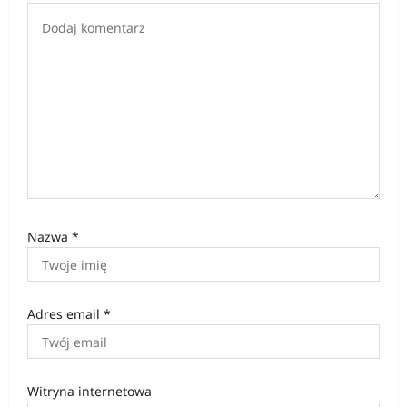
i
s
u
Nazwa
*
Adres email
*
Witryna internetowa