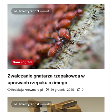
Przeczytano 3 minut
Dom i ogród
Zwalczanie gnatarza rzepakowca w
uprawach rzepaku ozimego
Redakcja Knowmore.pl
29 grudnia, 2025
0
Przeczytano 4 minut