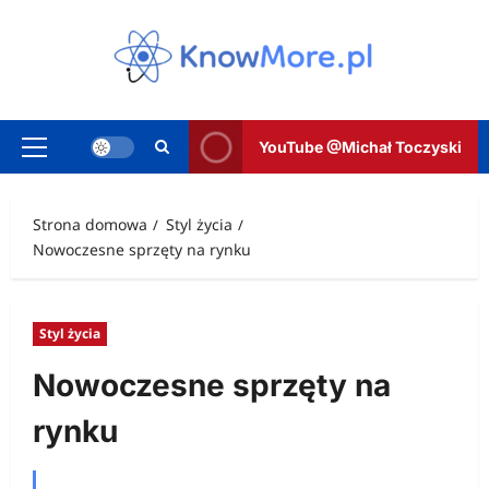
Przejdź
do
treści
YouTube @Michał Toczyski
Menu
główne
Strona domowa
Styl życia
Nowoczesne sprzęty na rynku
Styl życia
Nowoczesne sprzęty na
rynku