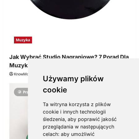
Muzyka
Jak Wybrać Studio Nagraniowe? 7 Porad Dla
Muzyka
KnowMore.pl
29 grudnia, 2025
0
Używamy plików
cookie
Przeczytano 3 minut
Ta witryna korzysta z plików
cookie i innych technologii
śledzenia, aby poprawić jakość
przeglądania w następujących
celach:
aby umożliwić