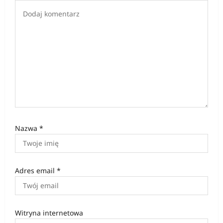
i
s
u
Nazwa
*
Adres email
*
Witryna internetowa