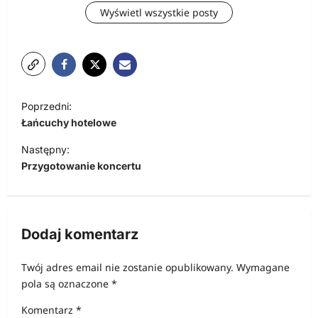
Wyświetl wszystkie posty
N
Poprzedni:
a
Łańcuchy hotelowe
w
Następny:
i
Przygotowanie koncertu
g
a
c
Dodaj komentarz
j
Twój adres email nie zostanie opublikowany.
Wymagane
a
pola są oznaczone
*
w
Komentarz
*
p