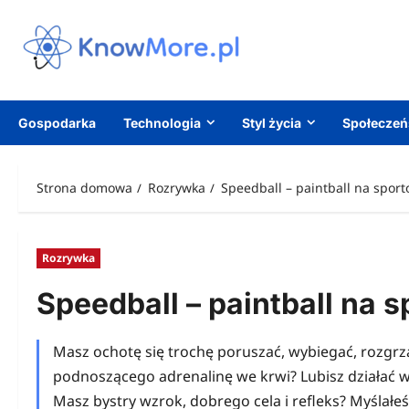
Przejdź
do
treści
Gospodarka
Technologia
Styl życia
Społecze
Strona domowa
Rozrywka
Speedball – paintball na spor
Rozrywka
Speedball – paintball na 
Masz ochotę się trochę poruszać, wybiegać, rozgr
podnoszącego adrenalinę we krwi? Lubisz działać w 
Masz bystry wzrok, dobrego cela i refleks? Myślałeś 