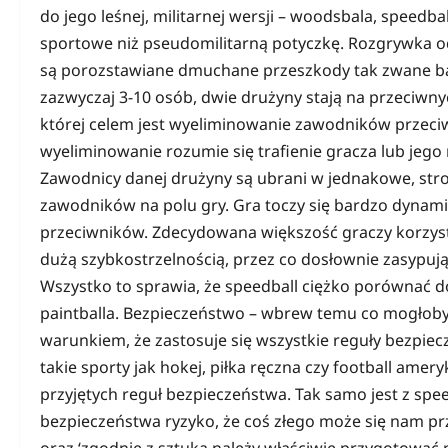
do jego leśnej, militarnej wersji – woodsbala, speed
sportowe niż pseudomilitarną potyczkę. Rozgrywka o
są porozstawiane dmuchane przeszkody tak zwane balo
zazwyczaj 3-10 osób, dwie drużyny stają na przeciwny
której celem jest wyeliminowanie zawodników przeciw
wyeliminowanie rozumie się trafienie gracza lub jego m
Zawodnicy danej drużyny są ubrani w jednakowe, stro
zawodników na polu gry. Gra toczy się bardzo dynamic
przeciwników. Zdecydowana większość graczy korzys
dużą szybkostrzelnością, przez co dosłownie zasypują 
Wszystko to sprawia, że speedball ciężko porównać do
paintballa. Bezpieczeństwo – wbrew temu co mogłoby 
warunkiem, że zastosuje się wszystkie reguły bezpie
takie sporty jak hokej, piłka ręczna czy football amer
przyjętych reguł bezpieczeństwa. Tak samo jest z sp
bezpieczeństwa ryzyko, że coś złego może się nam prz
oraz ‘zgodnie z sztuką należy właściwie przygotować 