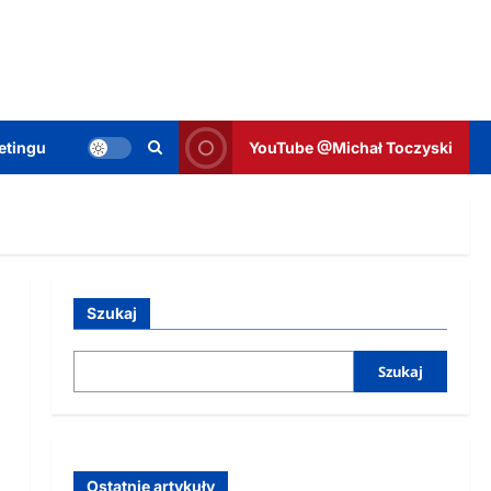
etingu
YouTube @Michał Toczyski
Szukaj
Szukaj
Ostatnie artykuły