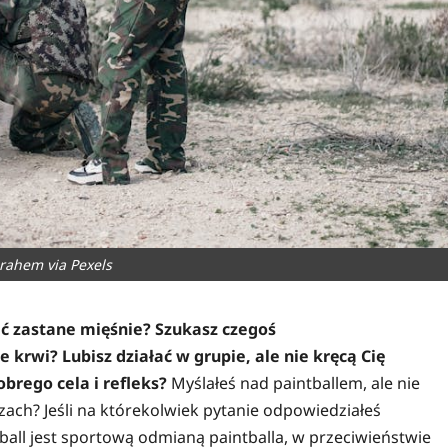
rahem via Pexels
ać zastane mięśnie? Szukasz czegoś
rwi? Lubisz działać w grupie, ale nie kręcą Cię
brego cela i refleks?
Myślałeś nad paintballem, ale nie
czach? Jeśli na którekolwiek pytanie odpowiedziałeś
all jest sportową odmianą paintballa, w przeciwieństwie