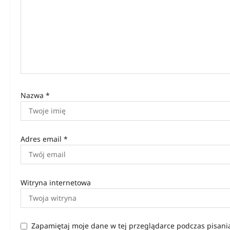
w
p
i
s
u
Nazwa
*
Adres email
*
Witryna internetowa
Zapamiętaj moje dane w tej przeglądarce podczas pisani