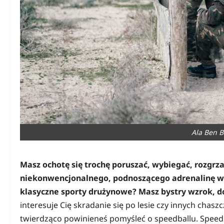
Ala Ben B
Masz ochotę się trochę poruszać, wybiegać, rozgrz
niekonwencjonalnego, podnoszącego adrenalinę we k
klasyczne sporty drużynowe? Masz bystry wzrok, do
interesuje Cię skradanie się po lesie czy innych chasz
twierdząco powinieneś pomyśleć o speedballu. Speedb