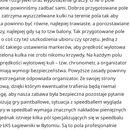
ażenie powinniśmy zadbać sami. Dobrze przygotowane pole
zatrzyma wyszczeliwane kulki na terenie pola tak aby
ka powinno być równe, najlepiej trawiaste, a porozstawiane
y, najlepiej gdy są to tzw balony. Tak przygotowane pole
 o coś czy też uszkodzenia ubioru czy sprzętu. Jedną z
ość takiego ustawienia markerów, aby prędkość wylotowa
trzelona kulka nie zrobi nikomu krzywdy. Na każdym polu
rędkości wylotowej kuli – tzw. chronometr, a organizator
ełniają wymogi bezpieczeństwa. Powyższe zasady powinny
estrzeganie odpowiada organizator. Ze swojej strony
ową, dzięki którym ewentualne trafienia będą niemal
agę, aby nasza zabawa była bezpieczna pozostaje pytanie
nizują gry paintballowe, sytuacja z speedballem wygląda
 gry w speedball wymaga znacznych nakładów pieniężnych
ednak istnieje kilka pól specjalizujących się w speedbalu
nie ŁKS Łagiewniki w Bytomiu. Są to pola profesjonalnie