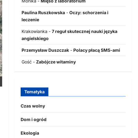
Monika
-
Mięso z laboratorium
Paulina Ruszkowska
-
Oczy: schorzenia i
leczenie
Krakowianka
-
7 reguł skutecznej nauki języka
angielskiego
Przemysław Duszczak
-
Polacy płacą SMS-ami
Gość
-
Zabójcze witaminy
Tematyka
Czas wolny
Dom i ogród
Ekologia