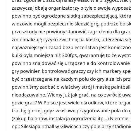
zazwyczaj dbają organizatorzy o tyle o swoje wypos
powinno być ogrodzone siatką zabezpieczającą, która 
widzowie mogli bezpiecznie śledzić grę, podłoże bois
przeszkody nie powinny stanowić zagrożenia dla gracz
zminimalizuję ryzyko zwichnięcia kostki, uderzenia się
najważniejszych zasad bezpieczeństwa jest konieczn
kulki była mniejsza niż 300fps, gwarantuje to że wys
powinno znajdować się urządzenie do kontrolowanie p
gry powinien kontrolować graczy czy ich markery sp
być przestrzegane na każdym polu do gry a za ich prz
powinniśmy zadbać o właściwy strój i maskę paintball
nieodczuwalne. Wiemy już jak grać, na co zwrócić uw
gdzie grać? W Polsce jest wiele ośrodków, które orga
trochę gorzej, gdyż właściwe przygotowanie pola do
(zakup balonów, instalacja ogrodzenia itp…) Niemniej j
np.: Silesiapaintball w Gliwicach czy pole przy stadio