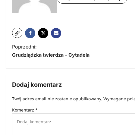
N
Poprzedni:
Grudziądzka twierdza – Cytadela
a
w
i
Dodaj komentarz
g
Twój adres email nie zostanie opublikowany.
Wymagane pola
a
Komentarz
*
c
j
a