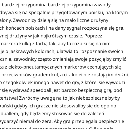
bal bardziej przypomina bardziej przypomina zawody
dbywa się na specjalnie przygotowanym boisku, na którym
ny. Zawodnicy dzielą się na mało liczne drużyny
ch końcach boiskach i na dany sygnał rozpoczyna się gra,
nej drużyny w jak najkrótszym czasie. Poprzez
arkera kulką z farbą tak, aby ta rozbiła się na nim.
je o jaskrawych kolorach, ułatwia to rozpoznanie swoich
znie, zawodnicy często zmieniają swoje pozycję by zmylić
ta z elekto-pneutamtycznych markerów cechujących się
przeciwników gradem kul, a ci z kolei nie zostają im dłużni.
 czegokolwiek innego nawet do gry, z której się wywodzi –
się wydawać speedball jest bardzo bezpieczną grą, pod
czeństwa! Zwrócmy uwagę na to jak niebezpieczne byłby
ykański gdyby ich gracze nie stosowaliby się do ogólno
eedballem, gdy będziemy stosować się do zaleceń
ydarzyć niemal do zera. Aby gra przebiegała bezpiecznie
pole rozgrywki oraz wyposażenie graczy. O ile o pole