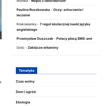
Monika
-
Mięso z laboratorium
Paulina Ruszkowska
-
Oczy: schorzenia i
leczenie
Krakowianka
-
7 reguł skutecznej nauki języka
angielskiego
Przemysław Duszczak
-
Polacy płacą SMS-ami
Gość
-
Zabójcze witaminy
Tematyka
Czas wolny
e
Dom i ogród
Ekologia