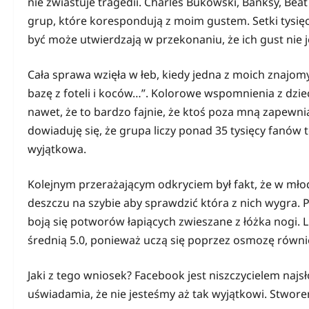
nie zwiastuje tragedii. Charles Bukowski, Banksy, Be
grup, które korespondują z moim gustem. Setki tysięc
być może utwierdzają w przekonaniu, że ich gust nie j
Cała sprawa wzięła w łeb, kiedy jedna z moich znajom
bazę z foteli i koców…”. Kolorowe wspomnienia z dzie
nawet, że to bardzo fajnie, że ktoś poza mną zapewnia
dowiaduję się, że grupa liczy ponad 35 tysięcy fanów t
wyjątkowa.
Kolejnym przerażającym odkryciem był fakt, że w mło
deszczu na szybie aby sprawdzić która z nich wygra. 
boją się potworów łapiących zwieszane z łóżka nogi. L
średnią 5.0, ponieważ uczą się poprzez osmozę równie
Jaki z tego wniosek? Facebook jest niszczycielem najs
uświadamia, że nie jesteśmy aż tak wyjątkowi. Stwor