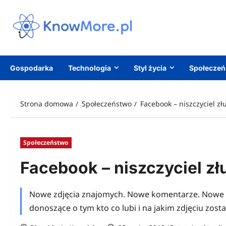
Przejdź
do
treści
Gospodarka
Technologia
Styl życia
Społecze
Strona domowa
Społeczeństwo
Facebook – niszczyciel z
Społeczeństwo
Facebook – niszczyciel z
Nowe zdjęcia znajomych. Nowe komentarze. Nowe z
donoszące o tym kto co lubi i na jakim zdjęciu zos