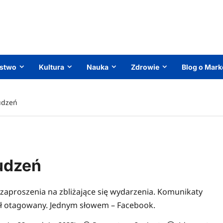
ństwo
Kultura
Nauka
Zdrowie
Blog o Mark
łudzeń
łudzeń
aproszenia na zbliżające się wydarzenia. Komunikaty
tał otagowany. Jednym słowem – Facebook.