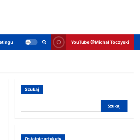
etingu
YouTube @Michał Toczyski
Szukaj
Szukaj
Ostatnie artykuły