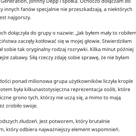
at Generation, Johnny Depp i spółka. Ochoczo dołączam do
y innych fanów specjalnie nie przeszkadzają, a niektórych
est najgorszy.
ych dołączyła do grupy o nazwie: „Jak byłem mały to robiłe
ciństwa zaczęły kotłować się w mojej głowie. Stwierdziłam
ł sobie tak oryginalny rodzaj rozrywki. Kilka minut później
ejże zabawy. Siłą rzeczy zdaję sobie sprawę, że nie byłam
dości ponad milionowa grupa użytkowników liczyła krople
Potem była kilkunastotysięczna reprezentacja osób, które
iczne grono tych, którzy nie uczą się, a mimo to mają
ż zrobiło swoje.
łodszych złudzeń. Jest potworem, który brutalnie
em, który odbiera najważniejszy element wspomnień.