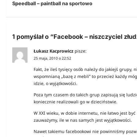
Speedball – paintball na sportowo
a
w
i
1 pomyślał o “
Facebook – niszczyciel złu
g
a
Łukasz Kacprowicz
pisze:
25 maja, 2010 o 22:52
c
Fakt, że ileś tysięcy osób należy do jakiejś grupy, 
j
wspomnianą „bazę z mebli” to przecież każdy mógł 
a
idzie, o wyjątkowości.
w
Poza tym czasem do takich grup zapisują się ludzi
koniecznie realizowali go w dzieciństwie.
p
W XXI wieku, w dobie internetu, nie łatwo jest być
i
zauważymy, ile w nas samych jest wyjątkowości.
s
Nawet takiemu facebookowi nie powinniśmy pozwal