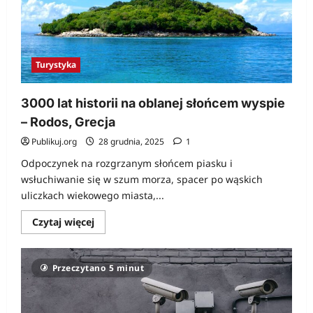
Turystyka
3000 lat historii na oblanej słońcem wyspie
– Rodos, Grecja
Publikuj.org
28 grudnia, 2025
1
Odpoczynek na rozgrzanym słońcem piasku i
wsłuchiwanie się w szum morza, spacer po wąskich
uliczkach wiekowego miasta,...
Dowiedz
Czytaj więcej
się
więcej
o
3000
Przeczytano 5 minut
lat
historii
na
oblanej
słońcem