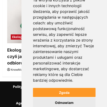
Ta witryna korzysta z plików
cookie i innych technologii
śledzenia, aby poprawić jakość
przeglądania w następujących
celach:
aby umożliwić
podstawową funkcjonalność
serwisu
,
aby zapewnić lepsze
Ekologia
wrażenia z korzystania ze strony
internetowej
,
aby zmierzyć Twoje
Ekologiczne gadżety reklamowe dla firmy,
zainteresowanie naszymi
czyli jak wzbudzić zainteresowanie
produktami i usługami oraz
odbiorców
personalizować interakcje
marketingowe
,
aby dostarczać
KnowMore.pl
28 grudnia, 2025
0
reklamy które są dla Ciebie
bardziej odpowiednie
.
Polityka prywatności
Podcast
Kanał YouTube
Partnerzy
Słownik marketingowy
Zgoda
Blog o przedsiębiorczości
Odmawiam
Agencja marketingowa Scorise
SentiSignal