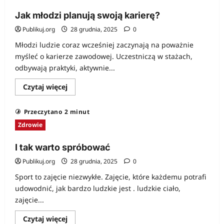
Jak młodzi planują swoją karierę?
Publikuj.org
28 grudnia, 2025
0
Młodzi ludzie coraz wcześniej zaczynają na poważnie
myśleć o karierze zawodowej. Uczestniczą w stażach,
odbywają praktyki, aktywnie...
Dowiedz
Czytaj więcej
się
więcej
o
Przeczytano 2 minut
Jak
młodzi
Zdrowie
planują
swoją
karierę?
I tak warto spróbować
Publikuj.org
28 grudnia, 2025
0
Sport to zajęcie niezwykłe. Zajęcie, które każdemu potrafi
udowodnić, jak bardzo ludzkie jest . ludzkie ciało,
zajęcie...
Dowiedz
Czytaj więcej