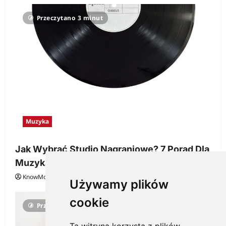
Przeczytano 3 minut
Muzyka
Jak Wybrać Studio Nagraniowe? 7 Porad Dla
Muzyka
KnowMore.pl
29 grudnia, 2025
0
Używamy plików
cookie
Przeczytano 3 minut