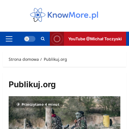
Przejdź
do
treści
YouTube @Michał Toczyski
Menu
główne
Strona domowa
Publikuj.org
Publikuj.org
Przeczytano 4 minut