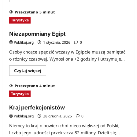
się
więcej
o
Przeczytano 5 minut
I
tak
Turystyka
warto
spróbować
Niezapomniany Egipt
Publikuj.org
1 stycznia, 2026
0
Osoby chcące spędzić wczasy w Egipcie muszą pamiętać
o różnicy czasowej. Wynosi ona +2 godziny i utrzymuje...
Dowiedz
Czytaj więcej
się
więcej
o
Przeczytano 4 minut
Niezapomniany
Egipt
Turystyka
Kraj perfekcjonistów
Publikuj.org
28 grudnia, 2025
0
Niemcy to kraj o powierzchni nieco większej od Polski;
liczba jego ludności przekracza 82 miliony. Dzieli się...