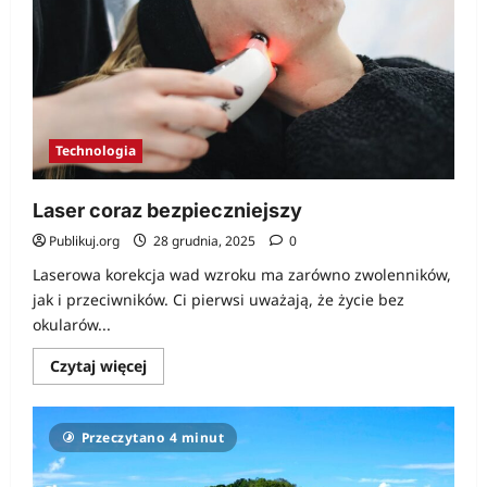
Technologia
Laser coraz bezpieczniejszy
Publikuj.org
28 grudnia, 2025
0
Laserowa korekcja wad wzroku ma zarówno zwolenników,
jak i przeciwników. Ci pierwsi uważają, że życie bez
okularów...
Dowiedz
Czytaj więcej
się
więcej
o
Laser
Przeczytano 4 minut
coraz
bezpieczniejszy