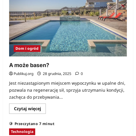
Dom i ogród
A może basen?
Publikuj.org
28 grudnia, 2025
0
Jest niezastąpionym miejscem wypoczynku w upalne dni,
pozwala na regenerację sił, sprzyja utrzymaniu kondycji,
zachęca do przebywania...
Dowiedz
Czytaj więcej
się
więcej
o
Przeczytano 7 minut
A
może
Technologia
basen?