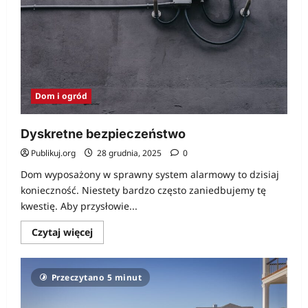
wyspie
–
Rodos,
Grecja
Dom i ogród
Dyskretne bezpieczeństwo
Publikuj.org
28 grudnia, 2025
0
Dom wyposażony w sprawny system alarmowy to dzisiaj
konieczność. Niestety bardzo często zaniedbujemy tę
kwestię. Aby przysłowie...
Dowiedz
Czytaj więcej
się
więcej
o
Dyskretne
Przeczytano 5 minut
bezpieczeństwo