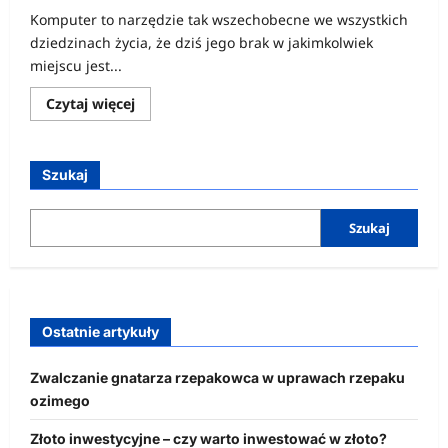
Komputer to narzędzie tak wszechobecne we wszystkich
dziedzinach życia, że dziś jego brak w jakimkolwiek
miejscu jest...
Dowiedz
Czytaj więcej
się
więcej
o
Muzyka
pod
Szukaj
prądem
Szukaj
Ostatnie artykuły
Zwalczanie gnatarza rzepakowca w uprawach rzepaku
ozimego
Złoto inwestycyjne – czy warto inwestować w złoto?