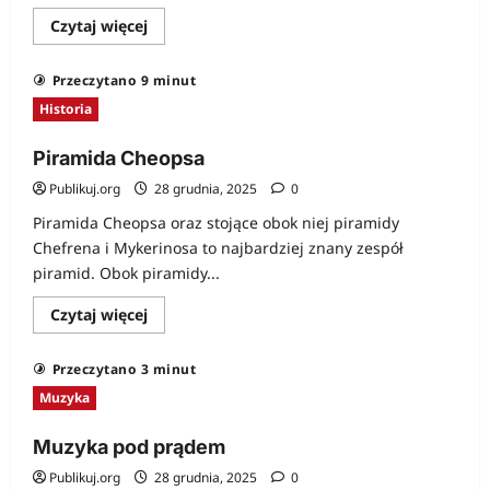
Dowiedz
Czytaj więcej
się
więcej
o
Przeczytano 9 minut
Kraj
perfekcjonistów
Historia
Piramida Cheopsa
Publikuj.org
28 grudnia, 2025
0
Piramida Cheopsa oraz stojące obok niej piramidy
Chefrena i Mykerinosa to najbardziej znany zespół
piramid. Obok piramidy...
Dowiedz
Czytaj więcej
się
więcej
o
Przeczytano 3 minut
Piramida
Cheopsa
Muzyka
Muzyka pod prądem
Publikuj.org
28 grudnia, 2025
0