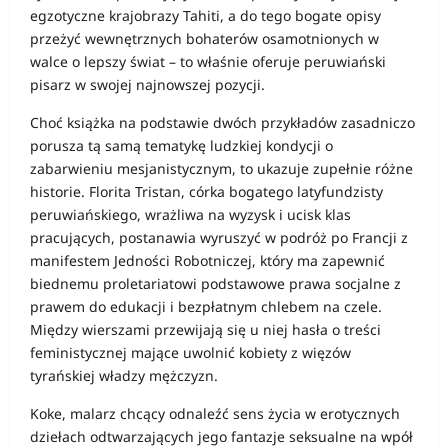
egzotyczne krajobrazy Tahiti, a do tego bogate opisy
przeżyć wewnętrznych bohaterów osamotnionych w
walce o lepszy świat – to właśnie oferuje peruwiański
pisarz w swojej najnowszej pozycji.
Choć książka na podstawie dwóch przykładów zasadniczo
porusza tą samą tematykę ludzkiej kondycji o
zabarwieniu mesjanistycznym, to ukazuje zupełnie różne
historie. Florita Tristan, córka bogatego latyfundzisty
peruwiańskiego, wrażliwa na wyzysk i ucisk klas
pracujących, postanawia wyruszyć w podróż po Francji z
manifestem Jedności Robotniczej, który ma zapewnić
biednemu proletariatowi podstawowe prawa socjalne z
prawem do edukacji i bezpłatnym chlebem na czele.
Między wierszami przewijają się u niej hasła o treści
feministycznej mające uwolnić kobiety z więzów
tyrańskiej władzy mężczyzn.
Koke, malarz chcący odnaleźć sens życia w erotycznych
dziełach odtwarzających jego fantazje seksualne na wpół