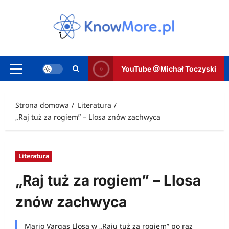
Przejdź
do
treści
YouTube @Michał Toczyski
Menu
główne
Strona domowa
Literatura
„Raj tuż za rogiem” – Llosa znów zachwyca
Literatura
„Raj tuż za rogiem” – Llosa
znów zachwyca
Mario Vargas Llosa w „Raju tuż za rogiem” po raz