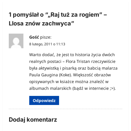
c
j
1 pomyślał o “
„Raj tuż za rogiem” –
a
Llosa znów zachwyca
”
w
Gość
pisze:
p
8 lutego, 2011 o 11:13
i
Warto dodać, że jest to historia życia dwóch
s
realnych postaci – Flora Tristan rzeczywiście
u
była aktywistką i pisarką oraz babcią malarza
Paula Gaugina (Koke). Większość obrazów
opisywanych w ksiażce można znaleźć w
albumach malarskich (bądź w internecie ;>).
Odpowiedz
Dodaj komentarz