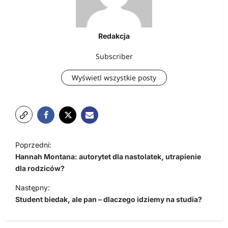
Redakcja
Subscriber
Wyświetl wszystkie posty
N
Poprzedni:
a
Hannah Montana: autorytet dla nastolatek, utrapienie
w
dla rodziców?
i
Następny:
Student biedak, ale pan – dlaczego idziemy na studia?
g
a