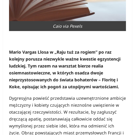
Caio via Pexels
Mario Vargas Llosa w „Raju tuż za rogiem” po raz
kolejny porusza niezwykle ważne kwestie egzystencji
ludzkiej. Tym razem na warsztat bierze realia
osiemnastowieczne, w których osadza dwoje
nieprzystosowanych do świata bohaterów – Floritę i
Koke, opisując ich pogoń za utopijnymi wartościami.
Dygresyjna powieść przedstawia uzewnętrznione ambicje
mężczyzny i kobiety czujących nieznośne uwięzienie w
otaczającej rzeczywistości. W rezultacie, by zagłuszyć
dręczącą apatię, postanawiają całkowicie oddać się
wymyślonej przez siebie idei, która ma odmienić ich
życie. Obraz powstających miast przemysłowych Francji i