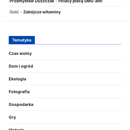
Przemysław Duszczak
-
Polacy płacą SMS-ami
Gość
-
Zabójcze witaminy
Tematyka
Czas wolny
Dom i ogród
Ekologia
Fotografia
Gospodarka
Gry
Historia