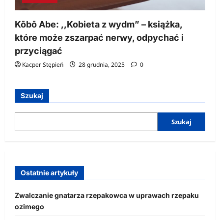
Kōbō Abe: ,,Kobieta z wydm” – książka,
które może zszarpać nerwy, odpychać i
przyciągać
Kacper Stępień
28 grudnia, 2025
0
Szukaj
Szukaj
Ostatnie artykuły
Zwalczanie gnatarza rzepakowca w uprawach rzepaku
ozimego