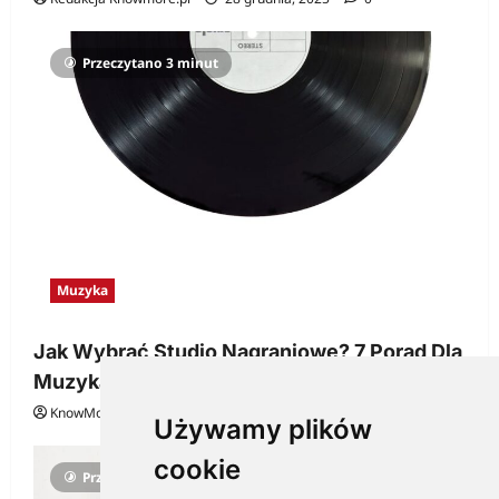
Przeczytano 3 minut
Muzyka
Jak Wybrać Studio Nagraniowe? 7 Porad Dla
Muzyka
KnowMore.pl
29 grudnia, 2025
0
Używamy plików
cookie
Przeczytano 3 minut