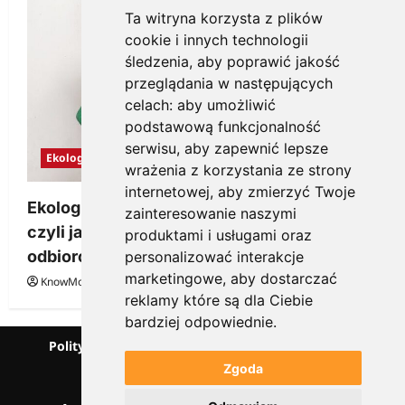
Ta witryna korzysta z plików
cookie i innych technologii
śledzenia, aby poprawić jakość
przeglądania w następujących
celach:
aby umożliwić
podstawową funkcjonalność
serwisu
,
aby zapewnić lepsze
Ekologia
wrażenia z korzystania ze strony
internetowej
,
aby zmierzyć Twoje
Ekologiczne gadżety reklamowe dla firmy,
zainteresowanie naszymi
czyli jak wzbudzić zainteresowanie
produktami i usługami oraz
odbiorców
personalizować interakcje
marketingowe
,
aby dostarczać
KnowMore.pl
28 grudnia, 2025
0
reklamy które są dla Ciebie
bardziej odpowiednie
.
Polityka prywatności
Podcast
Kanał YouTube
Partnerzy
Słownik marketingowy
Zgoda
Blog o przedsiębiorczości