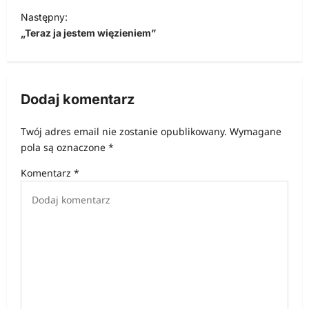
w
Następny:
i
„Teraz ja jestem więzieniem”
g
a
c
Dodaj komentarz
j
Twój adres email nie zostanie opublikowany.
Wymagane
a
pola są oznaczone
*
w
Komentarz
*
p
i
s
u