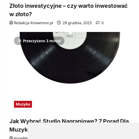
Złoto inwestycyjne – czy warto inwestować
w złoto?
Redakcja Knowmore.pl
28 grudnia, 2025
0
Przeczytano 3 minut
Muzyka
Jak Wybrać Studio Nagraniowe? 7 Porad Dla
Muzyka
KnowMore.pl
29 grudnia, 2025
0