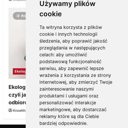
Używamy plików
cookie
Przeczytano 3 minut
Ta witryna korzysta z plików
cookie i innych technologii
śledzenia, aby poprawić jakość
przeglądania w następujących
celach:
aby umożliwić
podstawową funkcjonalność
serwisu
,
aby zapewnić lepsze
Ekologia
wrażenia z korzystania ze strony
internetowej
,
aby zmierzyć Twoje
Ekologiczne gadżety reklamowe dla firmy,
zainteresowanie naszymi
czyli jak wzbudzić zainteresowanie
produktami i usługami oraz
odbiorców
personalizować interakcje
marketingowe
,
aby dostarczać
KnowMore.pl
28 grudnia, 2025
0
reklamy które są dla Ciebie
bardziej odpowiednie
.