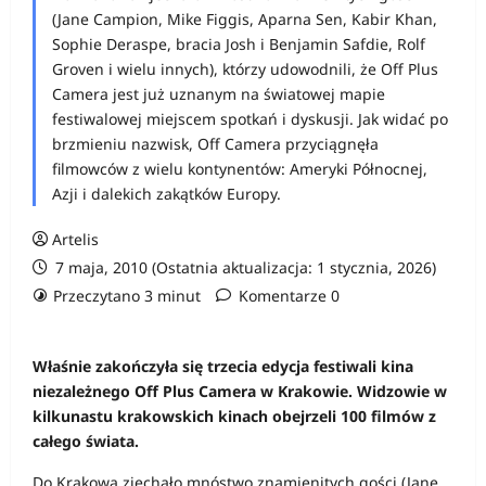
(Jane Campion, Mike Figgis, Aparna Sen, Kabir Khan,
Sophie Deraspe, bracia Josh i Benjamin Safdie, Rolf
Groven i wielu innych), którzy udowodnili, że Off Plus
Camera jest już uznanym na światowej mapie
festiwalowej miejscem spotkań i dyskusji. Jak widać po
brzmieniu nazwisk, Off Camera przyciągnęła
filmowców z wielu kontynentów: Ameryki Północnej,
Azji i dalekich zakątków Europy.
Artelis
7 maja, 2010 (Ostatnia aktualizacja: 1 stycznia, 2026)
Przeczytano 3 minut
Komentarze 0
Właśnie zakończyła się trzecia edycja festiwali kina
niezależnego Off Plus Camera w Krakowie. Widzowie w
kilkunastu krakowskich kinach obejrzeli 100 filmów z
całego świata.
Do Krakowa zjechało mnóstwo znamienitych gości (Jane