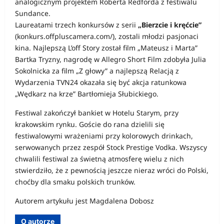
analogicznym projektem Roberta Redforda z festiwalu
Sundance.
Laureatami trzech konkursów z serii
„Bierzcie i kręćcie”
(konkurs.offpluscamera.com/), zostali młodzi pasjonaci
kina. Najlepszą L’off Story został film „Mateusz i Marta”
Bartka Tryzny, nagrodę w Allegro Short Film zdobyła Julia
Sokolnicka za film „Z głowy” a najlepszą Relacją z
Wydarzenia TVN24 okazała się być akcja ratunkowa
„Wędkarz na krze” Bartłomieja Słubickiego.
Festiwal zakończył bankiet w Hotelu Starym, przy
krakowskim rynku. Goście do rana dzielili się
festiwalowymi wrażeniami przy kolorowych drinkach,
serwowanych przez zespół Stock Prestige Vodka. Wszyscy
chwalili festiwal za świetną atmosferę wielu z nich
stwierdziło, że z pewnością jeszcze nieraz wróci do Polski,
choćby dla smaku polskich trunków.
Autorem artykułu jest Magdalena Dobosz
O autorze