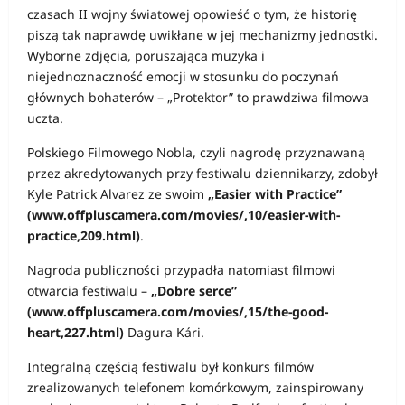
czasach II wojny światowej opowieść o tym, że historię
piszą tak naprawdę uwikłane w jej mechanizmy jednostki.
Wyborne zdjęcia, poruszająca muzyka i
niejednoznaczność emocji w stosunku do poczynań
głównych bohaterów – „Protektor” to prawdziwa filmowa
uczta.
Polskiego Filmowego Nobla, czyli nagrodę przyznawaną
przez akredytowanych przy festiwalu dziennikarzy, zdobył
Kyle Patrick Alvarez ze swoim
„Easier with Practice”
(www.offpluscamera.com/movies/,10/easier-with-
practice,209.html)
.
Nagroda publiczności przypadła natomiast filmowi
otwarcia festiwalu –
„Dobre serce”
(www.offpluscamera.com/movies/,15/the-good-
heart,227.html)
Dagura Kári.
Integralną częścią festiwalu był konkurs filmów
zrealizowanych telefonem komórkowym, zainspirowany