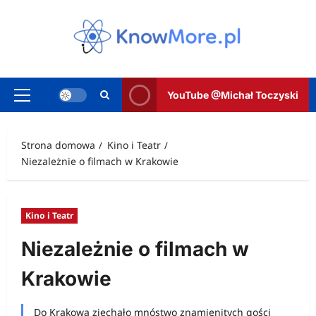
Przejdź
do
treści
YouTube @Michał Toczyski
Menu
główne
Strona domowa
Kino i Teatr
Niezależnie o filmach w Krakowie
Kino i Teatr
Niezależnie o filmach w
Krakowie
Do Krakowa zjechało mnóstwo znamienitych gości