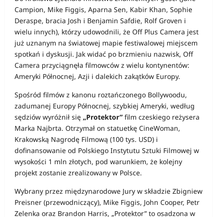
Campion, Mike Figgis, Aparna Sen, Kabir Khan, Sophie
Deraspe, bracia Josh i Benjamin Safdie, Rolf Groven i
wielu innych), którzy udowodnili, że Off Plus Camera jest
już uznanym na światowej mapie festiwalowej miejscem
spotkań i dyskusji. Jak widać po brzmieniu nazwisk, Off
Camera przyciągnęła filmowców z wielu kontynentów:
Ameryki Północnej, Azji i dalekich zakątków Europy.
Spośród filmów z kanonu roztańczonego Bollywoodu,
zadumanej Europy Północnej, szybkiej Ameryki, według
sędziów wyróżnił się
„Protektor”
film czeskiego reżysera
Marka Najbrta. Otrzymał on statuetkę CineWoman,
Krakowską Nagrodę Filmową (100 tys. USD) i
dofinansowanie od Polskiego Instytutu Sztuki Filmowej w
wysokości 1 mln złotych, pod warunkiem, że kolejny
projekt zostanie zrealizowany w Polsce.
Wybrany przez międzynarodowe Jury w składzie Zbigniew
Preisner (przewodniczący), Mike Figgis, John Cooper, Petr
Zelenka oraz Brandon Harris, „Protektor” to osadzona w