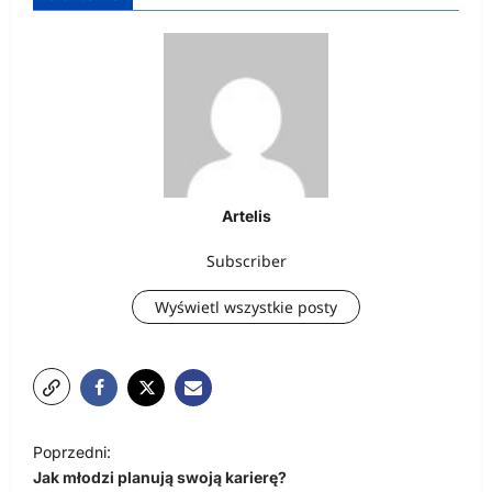
Artelis
Subscriber
Wyświetl wszystkie posty
N
Poprzedni:
a
Jak młodzi planują swoją karierę?