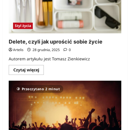
Styl życia
Delete, czyli jak uprościć sobie życie
Artelis
28 grudnia, 2025
0
Autorem artykułu jest Tomasz Zienkiewicz
Dowiedz
Czytaj więcej
się
więcej
o
Delete,
Przeczytano 2 minut
czyli
jak
uprościć
sobie
życie