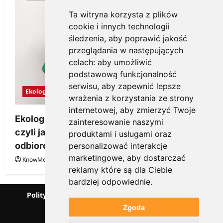
Ta witryna korzysta z plików
cookie i innych technologii
śledzenia, aby poprawić jakość
przeglądania w następujących
celach:
aby umożliwić
podstawową funkcjonalność
serwisu
,
aby zapewnić lepsze
Ekologia
wrażenia z korzystania ze strony
internetowej
,
aby zmierzyć Twoje
Ekologiczne gadżety reklamowe dla firmy,
zainteresowanie naszymi
czyli jak wzbudzić zainteresowanie
produktami i usługami oraz
odbiorców
personalizować interakcje
marketingowe
,
aby dostarczać
KnowMore.pl
28 grudnia, 2025
0
reklamy które są dla Ciebie
bardziej odpowiednie
.
Polityka prywatności
Podcast
Kanał YouTube
Partnerzy
Słownik marketingowy
Zgoda
Blog o przedsiębiorczości