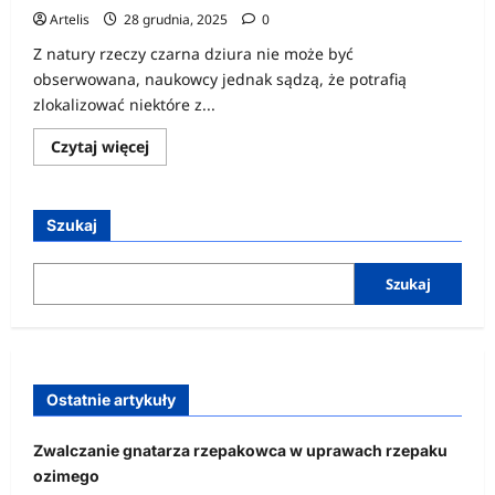
Artelis
28 grudnia, 2025
0
Z natury rzeczy czarna dziura nie może być
obserwowana, naukowcy jednak sądzą, że potrafią
zlokalizować niektóre z...
Dowiedz
Czytaj więcej
się
więcej
o
Czarne
dziury
Szukaj
Szukaj
Ostatnie artykuły
Zwalczanie gnatarza rzepakowca w uprawach rzepaku
ozimego