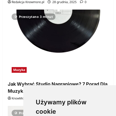
Redakcja Knowmore.pl
28 grudnia, 2025
0
Przeczytano 3 minut
Muzyka
Jak Wybrać Studio Nagraniowe? 7 Porad Dla
Muzyka
KnowMore.pl
29 grudnia, 2025
0
Używamy plików
cookie
Przeczytano 3 minut