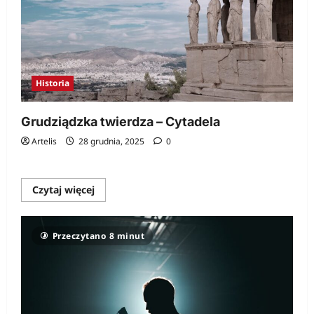
Historia
Grudziądzka twierdza – Cytadela
Artelis
28 grudnia, 2025
0
Dowiedz
Czytaj więcej
się
więcej
o
Grudziądzka
Przeczytano 8 minut
twierdza
–
Cytadela