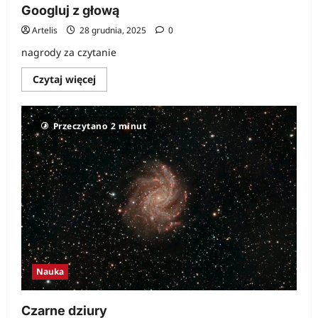
możliwe…
Googluj z głową
Artelis
28 grudnia, 2025
0
nagrody za czytanie
Dowiedz
Czytaj więcej
się
więcej
o
Googluj
Przeczytano 2 minut
z
głową
Nauka
Czarne dziury