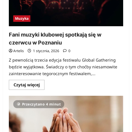
Muzyka
Fani muzyki klubowej spotkają się w
czerwcu w Poznaniu
Artelis
1 stycznia, 2026
0
Z pewnością trzecia edycja festiwalu Global Gathering
będzie wyjątkowa. Świadczy o tym choćby niesamowite
zainteresowanie tegorocznym festiwalem,...
Dowiedz
Czytaj więcej
się
więcej
o
Fani
Przeczytano 4 minut
muzyki
klubowej
spotkają
się
w
czerwcu
w