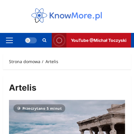
Przejdź
do
treści
YouTube @Michał Toczyski
Menu
główne
Strona domowa
Artelis
Artelis
Przeczytano 5 minut