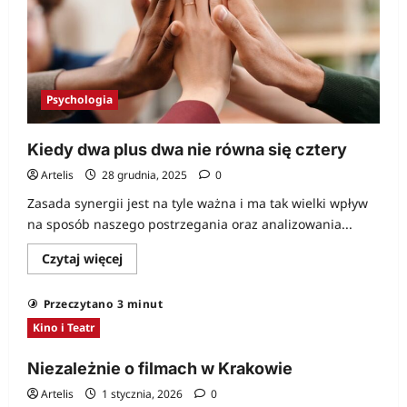
Poznaniu
Psychologia
Kiedy dwa plus dwa nie równa się cztery
Artelis
28 grudnia, 2025
0
Zasada synergii jest na tyle ważna i ma tak wielki wpływ
na sposób naszego postrzegania oraz analizowania...
Dowiedz
Czytaj więcej
się
więcej
o
Przeczytano 3 minut
Kiedy
dwa
Kino i Teatr
plus
dwa
nie
Niezależnie o filmach w Krakowie
równa
się
Artelis
1 stycznia, 2026
0
cztery