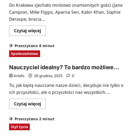
Do Krakowa zjechało mnóstwo znamienitych gości (Jane
Campion, Mike Figgis, Aparna Sen, Kabir Khan, Sophie
Deraspe, bracia...
Dowiedz
Czytaj więcej
się
więcej
o
Przeczytano 8 minut
Niezależnie
o
Społeczeństwo
filmach
w
Krakowie
Nauczyciel idealny? To bardzo możliwe…
Artelis
28 grudnia, 2025
0
To, jak będą nauczane nasze dzieci, decyduje nie tylko o
ich przyszłości, ale o przyszłości nas wszystkich....
Dowiedz
Czytaj więcej
się
więcej
o
Przeczytano 2 minut
Nauczyciel
idealny?
Styl życia
To
bardzo