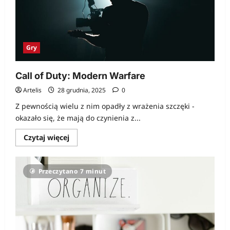
Gry
Call of Duty: Modern Warfare
Artelis
28 grudnia, 2025
0
Z pewnością wielu z nim opadły z wrażenia szczęki -
okazało się, że mają do czynienia z...
Dowiedz
Czytaj więcej
się
więcej
o
Call
Przeczytano 7 minut
of
Duty:
Modern
Warfare