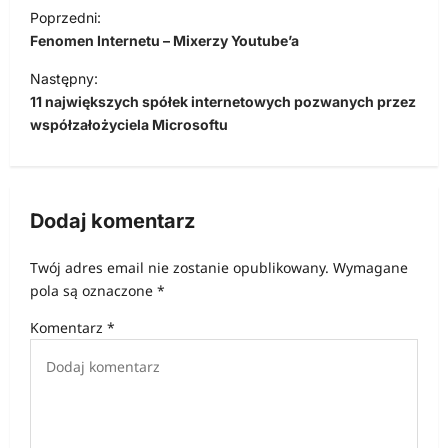
N
Poprzedni:
a
Fenomen Internetu – Mixerzy Youtube’a
w
Następny:
i
11 największych spółek internetowych pozwanych przez
współzałożyciela Microsoftu
g
a
c
Dodaj komentarz
j
a
Twój adres email nie zostanie opublikowany.
Wymagane
w
pola są oznaczone
*
p
Komentarz
*
i
s
u