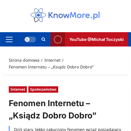
Przejdź
do
treści
YouTube @Michał Toczyski
Menu
główne
Strona domowa
Internet
Fenomen Internetu – „Ksiądz Dobro Dobro”
Internet
Społeczeństwo
Fenomen Internetu –
„Ksiądz Dobro Dobro”
Dziś stary, lekko zakurzony fenomen wciąż posiadający