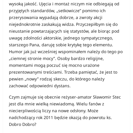
wysoką jakość. Ujęcia i montaż niczym nie odbiegają od
przyjętych standardów, „setkowicze” pomimo ich
przerysowania wypadają dobrze, a zwroty akcji
niejednokrotnie zaskakują widza. Przyczepiłbym się do
nieustanie powtarzających się statystów, ale biorąc pod
uwagę zdolności aktorskie, jednego sympatycznego,
starszego Pana, daruję sobie krytykę tego elementu.
Humor jak już wcześniej wspominałem należy do tego po
„ciemnej stronie mocy”. Osoby bardzo religijne,
momentami mogą poczuć się mocno urażone
prezentowanymi treściami. Trzeba pamiętać, że jest to
pewien „nowy” rodzaj skeczu, do którego należy
zachować odpowiedni dystans.
Czym zajmuje się obecnie reżyser-amator Sławomir Stec
jest dla mnie wielką niewiadomą. Wielu fanów z
niecierpliwością liczy na nowe odsłony. Może
nadchodzący rok 2011 będzie okazją do powrotu ks.
Dobro Dobro?