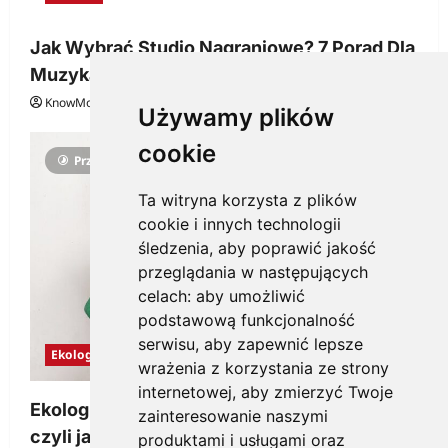
Jak Wybrać Studio Nagraniowe? 7 Porad Dla
Muzyka
KnowMore.pl
29 grudnia, 2025
0
Używamy plików
cookie
Przeczytano 3 minut
Ta witryna korzysta z plików
cookie i innych technologii
śledzenia, aby poprawić jakość
przeglądania w następujących
celach:
aby umożliwić
podstawową funkcjonalność
serwisu
,
aby zapewnić lepsze
Ekologia
wrażenia z korzystania ze strony
internetowej
,
aby zmierzyć Twoje
Ekologiczne gadżety reklamowe dla firmy,
zainteresowanie naszymi
czyli jak wzbudzić zainteresowanie
produktami i usługami oraz