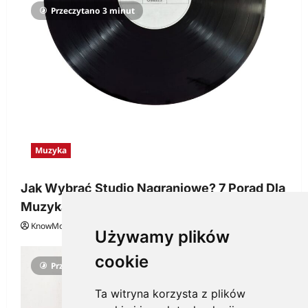
Przeczytano 3 minut
Muzyka
Jak Wybrać Studio Nagraniowe? 7 Porad Dla
Muzyka
KnowMore.pl
29 grudnia, 2025
0
Używamy plików
cookie
Przeczytano 3 minut
Ta witryna korzysta z plików