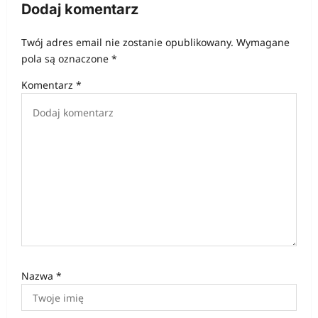
c
Dodaj komentarz
j
Twój adres email nie zostanie opublikowany.
Wymagane
a
pola są oznaczone
*
w
Komentarz
*
p
i
s
u
Nazwa
*