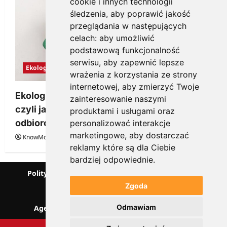
cookie i innych technologii
śledzenia, aby poprawić jakość
przeglądania w następujących
celach:
aby umożliwić
podstawową funkcjonalność
serwisu
,
aby zapewnić lepsze
Ekologia
wrażenia z korzystania ze strony
internetowej
,
aby zmierzyć Twoje
Ekologiczne gadżety reklamowe dla firmy,
zainteresowanie naszymi
czyli jak wzbudzić zainteresowanie
produktami i usługami oraz
odbiorców
personalizować interakcje
marketingowe
,
aby dostarczać
KnowMore.pl
28 grudnia, 2025
0
reklamy które są dla Ciebie
bardziej odpowiednie
.
Polityka prywatności
Podcast
Kanał YouTube
Partnerzy
Słownik marketingowy
Zgoda
Blog o przedsiębiorczości
Odmawiam
Agencja marketingowa Scorise
SentiSignal