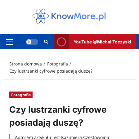
Przejdź
do
treści
YouTube @Michał Toczyski
Menu
główne
Strona domowa
Fotografia
Czy lustrzanki cyfrowe posiadają duszę?
Fotografia
Czy lustrzanki cyfrowe
posiadają duszę?
Autorem artykułu jest Kazimiera Częstowojna