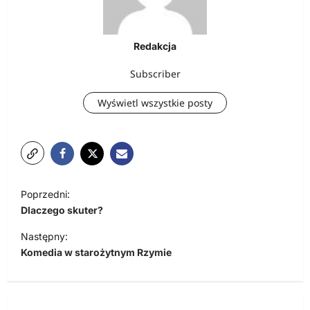
Redakcja
Subscriber
Wyświetl wszystkie posty
N
Poprzedni:
a
Dlaczego skuter?
w
Następny:
i
Komedia w starożytnym Rzymie
g
a