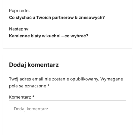
N
Poprzedni:
a
Co słychać u Twoich partnerów biznesowych?
w
Następny:
i
Kamienne blaty w kuchni – co wybrać?
g
a
c
Dodaj komentarz
j
Twój adres email nie zostanie opublikowany.
Wymagane
a
pola są oznaczone
*
w
Komentarz
*
p
i
s
u