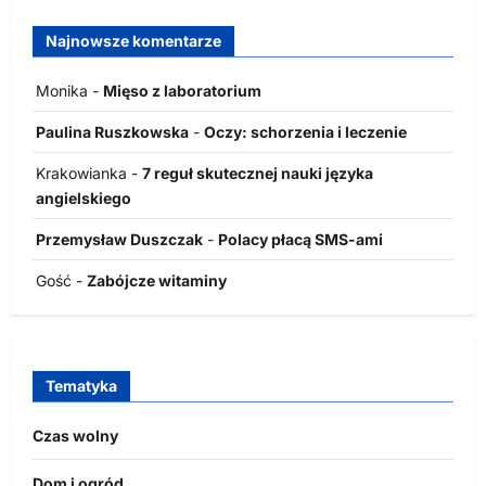
Najnowsze komentarze
Monika
-
Mięso z laboratorium
Paulina Ruszkowska
-
Oczy: schorzenia i leczenie
Krakowianka
-
7 reguł skutecznej nauki języka
angielskiego
Przemysław Duszczak
-
Polacy płacą SMS-ami
Gość
-
Zabójcze witaminy
Tematyka
Czas wolny
Dom i ogród