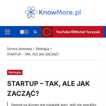
Przejdź
do
treści
YouTube @Michał Toczyski
Menu
główne
Strona domowa
Ekologia
STARTUP – TAK, ALE JAK ZACZĄĆ?
Ekologia
STARTUP – TAK, ALE JAK
ZACZĄĆ?
Pomysł na biznes jest niewiele wart, jeśli nie potrafisz