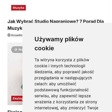
Muzyka
Jak Wybrać Studio Nagraniowe? 7 Porad Dla
Muzyka
KnowMore.pl
29 grudnia, 2025
0
Używamy plików
cookie
Przeczytano 3 minut
Ta witryna korzysta z plików
cookie i innych technologii
śledzenia, aby poprawić jakość
przeglądania w następujących
celach:
aby umożliwić
podstawową funkcjonalność
serwisu
,
aby zapewnić lepsze
Ekologia
wrażenia z korzystania ze strony
internetowej
,
aby zmierzyć Twoje