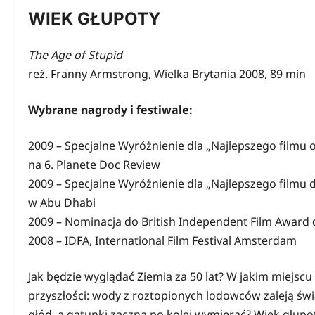
WIEK GŁUPOTY
The Age of Stupid
reż. Franny Armstrong, Wielka Brytania 2008, 89 min
Wybrane nagrody i festiwale:
2009 – Specjalne Wyróżnienie dla „Najlepszego filmu
na 6. Planete Doc Review
2009 – Specjalne Wyróżnienie dla „Najlepszego filmu 
w Abu Dhabi
2009 – Nominacja do British Independent Film Award
2008 – IDFA, International Film Festival Amsterdam
Jak będzie wyglądać Ziemia za 50 lat? W jakim miejscu z
przyszłości: wody z roztopionych lodowców zaleją świa
głód, a gatunki zaczną po kolei wymierać? Wiek głup