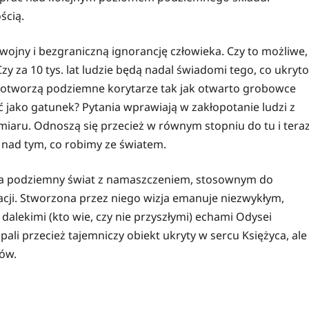
ścią.
, wojny i bezgraniczną ignorancję człowieka. Czy to możliwe,
y za 10 tys. lat ludzie będą nadal świadomi tego, co ukryto
e otworzą podziemne korytarze tak jak otwarto grobowce
 jako gatunek? Pytania wprawiają w zakłopotanie ludzi z
miaru. Odnoszą się przecież w równym stopniu do tu i teraz
 nad tym, co robimy ze światem.
dza podziemny świat z namaszczeniem, stosownym do
kacji. Stworzona przez niego wizja emanuje niezwykłym,
lekimi (kto wie, czy nie przyszłymi) echami Odysei
li przecież tajemniczy obiekt ukryty w sercu Księżyca, ale
ków.