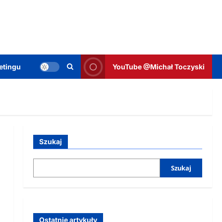
etingu
YouTube @Michał Toczyski
Szukaj
Szukaj
Ostatnie artykuły