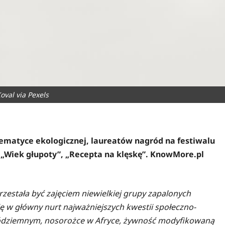
oval via Pexels
tematyce ekologicznej, laureatów nagród na festiwalu
 „Wiek głupoty”, „Recepta na klęskę”. KnowMore.pl
zestała być zajęciem niewielkiej grupy zapalonych
ię w główny nurt najważniejszych kwestii społeczno-
Śródziemnym, nosorożce w Afryce, żywność modyfikowaną