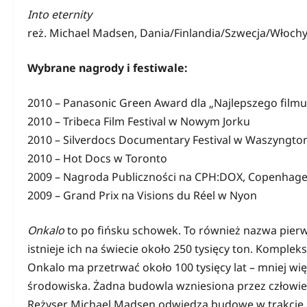
Into eternity
reż. Michael Madsen, Dania/Finlandia/Szwecja/Włochy
Wybrane nagrody i festiwale:
2010 – Panasonic Green Award dla „Najlepszego filmu
2010 – Tribeca Film Festival w Nowym Jorku
2010 – Silverdocs Documentary Festival w Waszyngto
2010 – Hot Docs w Toronto
2009 – Nagroda Publiczności na CPH:DOX, Copenhage
2009 – Grand Prix na Visions du Réel w Nyon
Onkalo
to po fińsku schowek. To również nazwa pi
istnieje ich na świecie około 250 tysięcy ton. Komplek
Onkalo ma przetrwać około 100 tysięcy lat – mniej wię
środowiska. Żadna budowla wzniesiona przez człowiek
Reżyser Michael Madsen odwiedza budowę w trakcie