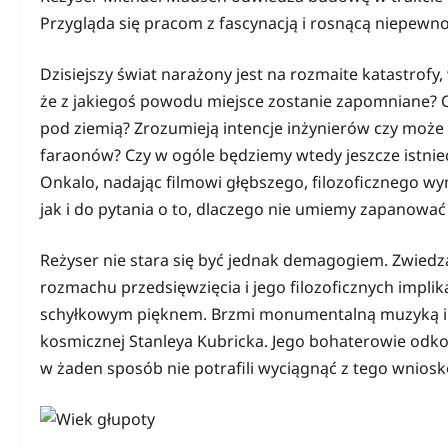
Przygląda się pracom z fascynacją i rosnącą niepewno
Dzisiejszy świat narażony jest na rozmaite katastrofy
że z jakiegoś powodu miejsce zostanie zapomniane? Cz
pod ziemią? Zrozumieją intencje inżynierów czy moż
faraonów? Czy w ogóle będziemy wtedy jeszcze istnieć
Onkalo, nadając filmowi głębszego, filozoficznego wy
jak i do pytania o to, dlaczego nie umiemy zapanować
Reżyser nie stara się być jednak demagogiem. Zwie
rozmachu przedsięwzięcia i jego filozoficznych impli
schyłkowym pięknem. Brzmi monumentalną muzyką i da
kosmicznej Stanleya Kubricka. Jego bohaterowie odkopa
w żaden sposób nie potrafili wyciągnąć z tego wnios