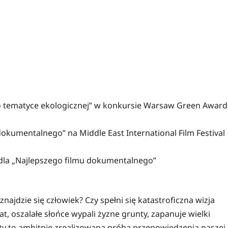
 o tematyce ekologicznej” w konkursie Warsaw Green Award
dokumentalnego” na Middle East International Film Festival
 dla „Najlepszego filmu dokumentalnego”
najdzie się człowiek? Czy spełni się katastroficzna wizja
t, oszalałe słońce wypali żyzne grunty, zapanuje wielki
oty to ambitnie zrealizowana próba przepowiedzenia naszej