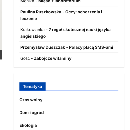
Monika
-
Mięso z laboratorium
Paulina Ruszkowska
-
Oczy: schorzenia i
leczenie
Krakowianka
-
7 reguł skutecznej nauki języka
angielskiego
Przemysław Duszczak
-
Polacy płacą SMS-ami
Gość
-
Zabójcze witaminy
Tematyka
Czas wolny
Dom i ogród
Ekologia