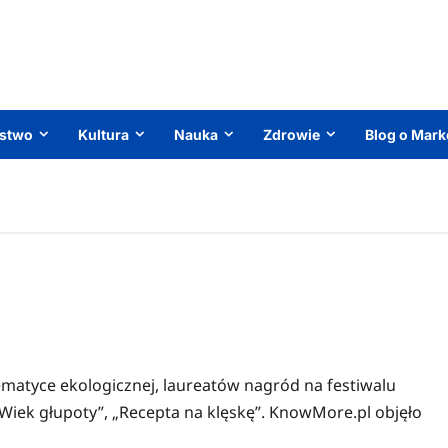
ństwo
Kultura
Nauka
Zdrowie
Blog o Mark
ematyce ekologicznej, laureatów nagród na festiwalu
„Wiek głupoty”, „Recepta na klęskę”. KnowMore.pl objęło