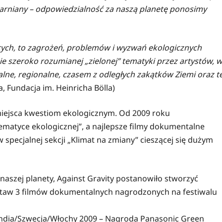
plarniany – odpowiedzialność za naszą planetę ponosimy
jących, to zagrożeń, problemów i wyzwań ekologicznych
 szeroko rozumianej „zielonej” tematyki przez artystów, 
lne, regionalne, czasem z odległych zakątków Ziemi oraz t
 Fundacja im. Heinricha Bölla)
miejsca kwestiom ekologicznym. Od 2009 roku
ematyce ekologicznej”, a najlepsze filmy dokumentalne
ecjalnej sekcji „Klimat na zmiany” cieszącej się dużym
naszej planety, Against Gravity postanowiło stworzyć
estaw 3 filmów dokumentalnych nagrodzonych na festiwalu
landia/Szwecja/Włochy 2009 – Nagroda Panasonic Green