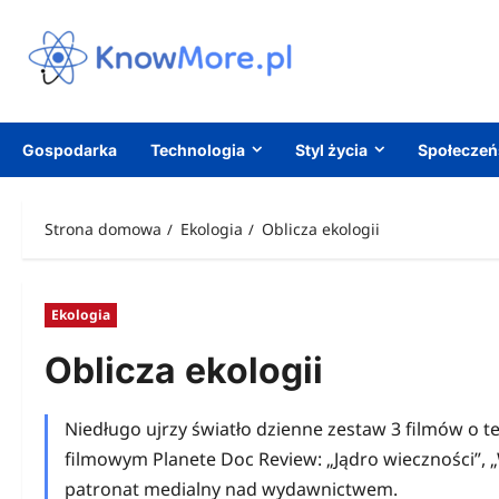
Przejdź
do
treści
Gospodarka
Technologia
Styl życia
Społecze
Strona domowa
Ekologia
Oblicza ekologii
Ekologia
Oblicza ekologii
Niedługo ujrzy światło dzienne zestaw 3 filmów o t
filmowym Planete Doc Review: „Jądro wieczności”, 
patronat medialny nad wydawnictwem.