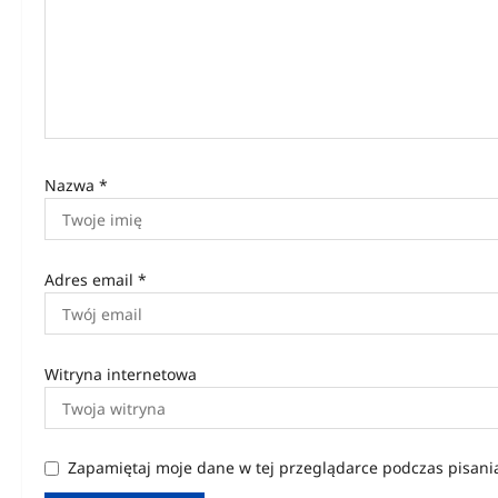
w
p
i
s
u
Nazwa
*
Adres email
*
Witryna internetowa
Zapamiętaj moje dane w tej przeglądarce podczas pisani