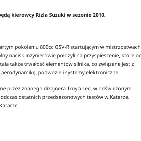
będą kierowcy Rizla Suzuki w sezonie 2010.
zwartym pokoleniu 800cc GSV-R startującym w mistrzostwach
y nacisk inżynierowie położyli na przyspieszenie, które o
ała także trwałość elementów silnika, co związane jest z
 aerodynamikę, podwozie i systemy elektroniczne.
ane przez znanego dizajnera Troy’a Lee, w odświeżonym
ż podczas ostatnich przedsezonowych testów w Katarze.
Katarze.