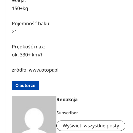
Waga:
150+kg
Pojemność baku:
21 L
Prędkość max:
ok. 330+ km/h
źródło: www.otopr.pl
O autorze
Redakcja
Subscriber
Wyświetl wszystkie posty