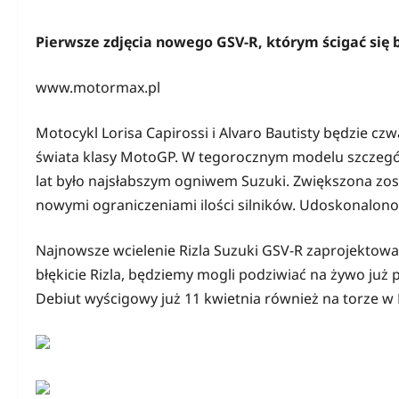
Pierwsze zdjęcia nowego GSV-R, którym ścigać się 
www.motormax.pl
Motocykl Lorisa Capirossi i Alvaro Bautisty będzie c
świata klasy MotoGP. W tegorocznym modelu szczególn
lat było najsłabszym ogniwem Suzuki. Zwiększona zost
nowymi ograniczeniami ilości silników. Udoskonalono
Najnowsze wcielenie Rizla Suzuki GSV-R zaprojektow
błękicie Rizla, będziemy mogli podziwiać na żywo ju
Debiut wyścigowy już 11 kwietnia również na torze w 