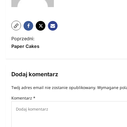
N
Poprzedni:
Paper Cakes
a
w
i
Dodaj komentarz
g
Twój adres email nie zostanie opublikowany.
Wymagane pola
a
Komentarz
*
c
j
a