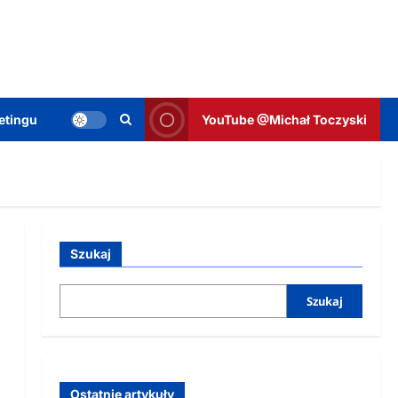
etingu
YouTube @Michał Toczyski
Szukaj
Szukaj
Ostatnie artykuły