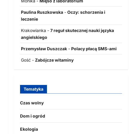
Monika
-
Mięso z laboratorium
Paulina Ruszkowska
-
Oczy: schorzenia i
leczenie
Krakowianka
-
7 reguł skutecznej nauki języka
angielskiego
Przemysław Duszczak
-
Polacy płacą SMS-ami
Gość
-
Zabójcze witaminy
Tematyka
Czas wolny
Dom i ogród
Ekologia