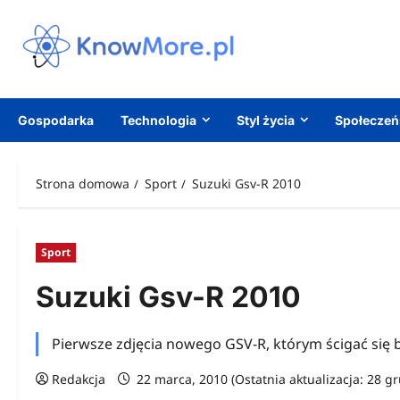
Przejdź
do
treści
Gospodarka
Technologia
Styl życia
Społecze
Strona domowa
Sport
Suzuki Gsv-R 2010
Sport
Suzuki Gsv-R 2010
Pierwsze zdjęcia nowego GSV-R, którym ścigać się b
Redakcja
22 marca, 2010 (Ostatnia aktualizacja: 28 g