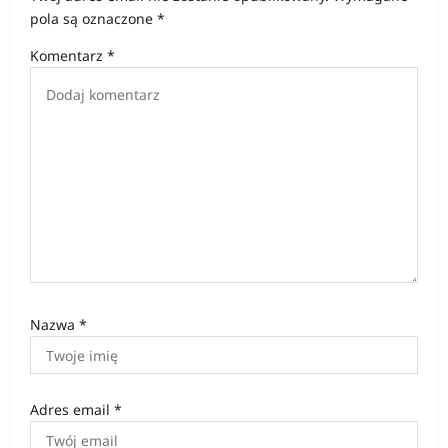
a
pola są oznaczone
*
w
Komentarz
*
p
i
s
u
Nazwa
*
Adres email
*