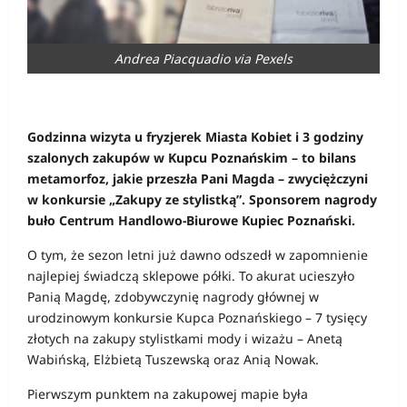
Andrea Piacquadio via Pexels
Godzinna wizyta u fryzjerek Miasta Kobiet i 3 godziny
szalonych zakupów w Kupcu Poznańskim – to bilans
metamorfoz, jakie przeszła Pani Magda – zwyciężczyni
w konkursie „Zakupy ze stylistką”. Sponsorem nagrody
buło Centrum Handlowo-Biurowe Kupiec Poznański.
O tym, że sezon letni już dawno odszedł w zapomnienie
najlepiej świadczą sklepowe półki. To akurat ucieszyło
Panią Magdę, zdobywczynię nagrody głównej w
urodzinowym konkursie Kupca Poznańskiego – 7 tysięcy
złotych na zakupy stylistkami mody i wizażu – Anetą
Wabińską, Elżbietą Tuszewską oraz Anią Nowak.
Pierwszym punktem na zakupowej mapie była