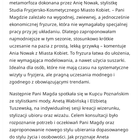
metamorfoza dokonana przez Anię Nowak, stylistkę
Studia Fryzjersko-Kosmetycznego Miasto Kobiet. – Pani
Magdzie zależało na wygodnej, zwiewnej, a jednocześnie
ekonomicznej fryzurze, która nie wymagałaby specjalnej
pracy przy jej układaniu. Dlatego zaproponowałam
najmodniejsze w tym sezonie, stosunkowo krótkie
uczesanie na pazia z prostą, lekką grzywką – komentuje
Ania Nowak z Miasta Kobiet. To fryzura łatwa do ułożenia,
nie wymagająca modelowania, a nawet użycia suszarki.
Idealna dla osób, które nie mają czasu na systematyczne
wizyty u fryzjera, ale pragną uczesania modnego i
zgodnego z obowiązującymi trendami.
Następnie Pani Magda spotkała się w Kupcu Poznańskim
ze stylistkami mody, Anetą Wabińską i Elżbietą
Tuszewską, na indywidualnej sesji kreacji wizerunku,
stylizacji ubioru oraz wizażu. Celem konsultacji było
rozpoznanie potrzeb i oczekiwań Pani Magdy oraz
zaproponowanie nowego stylu ubierania dopasowanego
do stylu życia i osobowości. Jak przyznaje Aneta