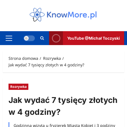
Przejdź
do
treści
YouTube @Michał Toczyski
Menu
główne
Strona domowa
Rozrywka
Jak wydać 7 tysięcy złotych w 4 godziny?
Rozrywka
Jak wydać 7 tysięcy złotych
w 4 godziny?
Godzinna wizyta u fryzjerek Miasta Kobiet i 3 godziny