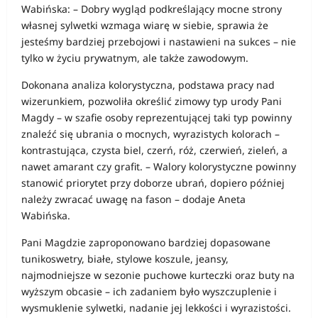
Wabińska: – Dobry wygląd podkreślający mocne strony
własnej sylwetki wzmaga wiarę w siebie, sprawia że
jesteśmy bardziej przebojowi i nastawieni na sukces – nie
tylko w życiu prywatnym, ale także zawodowym.
Dokonana analiza kolorystyczna, podstawa pracy nad
wizerunkiem, pozwoliła określić zimowy typ urody Pani
Magdy – w szafie osoby reprezentującej taki typ powinny
znaleźć się ubrania o mocnych, wyrazistych kolorach –
kontrastująca, czysta biel, czerń, róż, czerwień, zieleń, a
nawet amarant czy grafit. – Walory kolorystyczne powinny
stanowić priorytet przy doborze ubrań, dopiero później
należy zwracać uwagę na fason – dodaje Aneta
Wabińska.
Pani Magdzie zaproponowano bardziej dopasowane
tunikoswetry, białe, stylowe koszule, jeansy,
najmodniejsze w sezonie puchowe kurteczki oraz buty na
wyższym obcasie – ich zadaniem było wyszczuplenie i
wysmuklenie sylwetki, nadanie jej lekkości i wyrazistości.