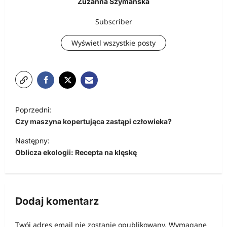
Zuzanna Szymańska
Subscriber
Wyświetl wszystkie posty
N
Poprzedni:
a
Czy maszyna kopertująca zastąpi człowieka?
w
Następny:
i
Oblicza ekologii: Recepta na klęskę
g
a
c
Dodaj komentarz
j
Twój adres email nie zostanie opublikowany.
Wymagane