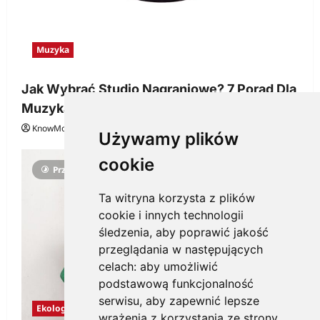
Muzyka
Jak Wybrać Studio Nagraniowe? 7 Porad Dla
Muzyka
KnowMore.pl
29 grudnia, 2025
0
Używamy plików
cookie
Przeczytano 3 minut
Ta witryna korzysta z plików
cookie i innych technologii
śledzenia, aby poprawić jakość
przeglądania w następujących
celach:
aby umożliwić
podstawową funkcjonalność
serwisu
,
aby zapewnić lepsze
Ekologia
wrażenia z korzystania ze strony