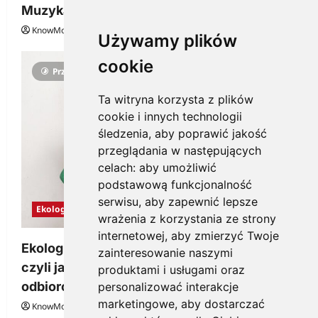
Muzyka
KnowMore.pl
29 grudnia, 2025
0
Używamy plików
cookie
Przeczytano 3 minut
Ta witryna korzysta z plików
cookie i innych technologii
śledzenia, aby poprawić jakość
przeglądania w następujących
celach:
aby umożliwić
podstawową funkcjonalność
serwisu
,
aby zapewnić lepsze
Ekologia
wrażenia z korzystania ze strony
internetowej
,
aby zmierzyć Twoje
Ekologiczne gadżety reklamowe dla firmy,
zainteresowanie naszymi
czyli jak wzbudzić zainteresowanie
produktami i usługami oraz
odbiorców
personalizować interakcje
marketingowe
,
aby dostarczać
KnowMore.pl
28 grudnia, 2025
0