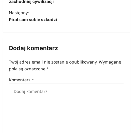
w
zachodniej cywilizacji
i
Następny:
Pirat sam sobie szkodzi
g
a
c
Dodaj komentarz
j
a
Twój adres email nie zostanie opublikowany.
Wymagane
w
pola są oznaczone
*
p
Komentarz
*
i
s
u