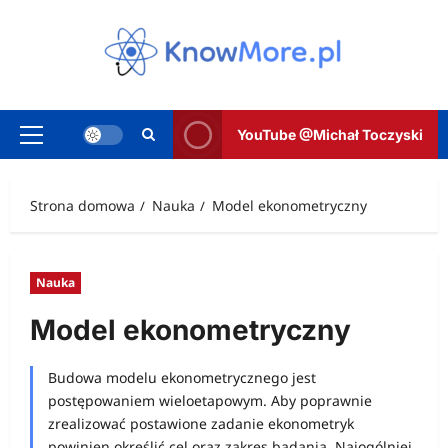
Przejdź
do
treści
YouTube @Michał Toczyski
Menu
główne
Strona domowa
Nauka
Model ekonometryczny
Nauka
Model ekonometryczny
Budowa modelu ekonometrycznego jest
postępowaniem wieloetapowym. Aby poprawnie
zrealizować postawione zadanie ekonometryk
powinien określić cel oraz zakres badania. Najogólniej,