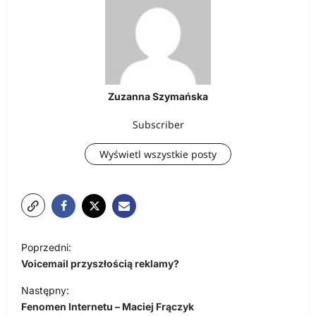
Zuzanna Szymańska
Subscriber
Wyświetl wszystkie posty
N
Poprzedni:
a
Voicemail przyszłością reklamy?
w
Następny:
i
Fenomen Internetu – Maciej Frączyk