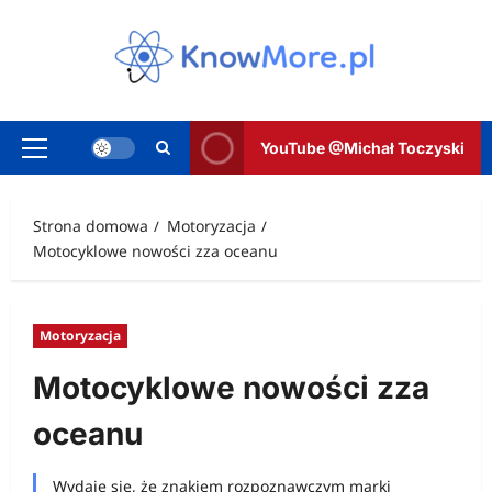
Przejdź
do
treści
YouTube @Michał Toczyski
Menu
główne
Strona domowa
Motoryzacja
Motocyklowe nowości zza oceanu
Motoryzacja
Motocyklowe nowości zza
oceanu
Wydaje się, że znakiem rozpoznawczym marki