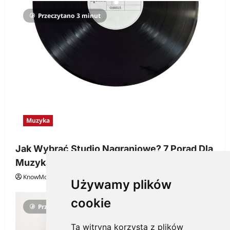
Przeczytano 3 minut
Muzyka
Jak Wybrać Studio Nagraniowe? 7 Porad Dla
Muzyka
KnowMore.pl
29 grudnia, 2025
0
Używamy plików
cookie
Przeczytano 3 minut
Ta witryna korzysta z plików