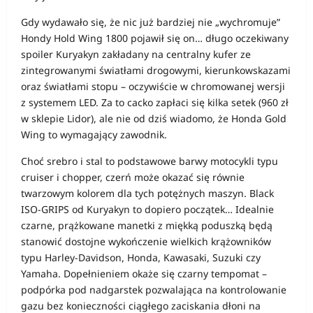
Gdy wydawało się, że nic już bardziej nie „wychromuje”
Hondy Hold Wing 1800 pojawił się on… długo oczekiwany
spoiler Kuryakyn zakładany na centralny kufer ze
zintegrowanymi światłami drogowymi, kierunkowskazami
oraz światłami stopu – oczywiście w chromowanej wersji
z systemem LED. Za to cacko zapłaci się kilka setek (960 zł
w sklepie Lidor), ale nie od dziś wiadomo, że Honda Gold
Wing to wymagający zawodnik.
Choć srebro i stal to podstawowe barwy motocykli typu
cruiser i chopper, czerń może okazać się równie
twarzowym kolorem dla tych potężnych maszyn. Black
ISO-GRIPS od Kuryakyn to dopiero początek… Idealnie
czarne, prążkowane manetki z miękką poduszką będą
stanowić dostojne wykończenie wielkich krążowników
typu Harley-Davidson, Honda, Kawasaki, Suzuki czy
Yamaha. Dopełnieniem okaże się czarny tempomat –
podpórka pod nadgarstek pozwalająca na kontrolowanie
gazu bez konieczności ciągłego zaciskania dłoni na