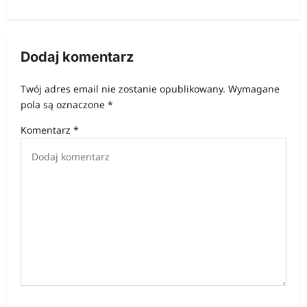
g
a
c
Dodaj komentarz
j
Twój adres email nie zostanie opublikowany.
Wymagane
a
pola są oznaczone
*
w
Komentarz
*
p
i
s
u