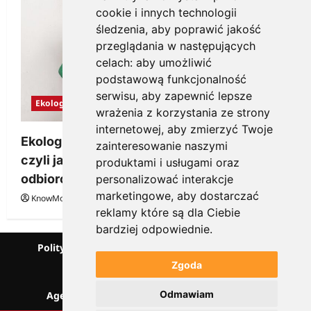
cookie i innych technologii
śledzenia, aby poprawić jakość
przeglądania w następujących
celach:
aby umożliwić
podstawową funkcjonalność
serwisu
,
aby zapewnić lepsze
Ekologia
wrażenia z korzystania ze strony
internetowej
,
aby zmierzyć Twoje
Ekologiczne gadżety reklamowe dla firmy,
zainteresowanie naszymi
czyli jak wzbudzić zainteresowanie
produktami i usługami oraz
odbiorców
personalizować interakcje
marketingowe
,
aby dostarczać
KnowMore.pl
28 grudnia, 2025
0
reklamy które są dla Ciebie
bardziej odpowiednie
.
Polityka prywatności
Podcast
Kanał YouTube
Partnerzy
Słownik marketingowy
Zgoda
Blog o przedsiębiorczości
Odmawiam
Agencja marketingowa Scorise
SentiSignal