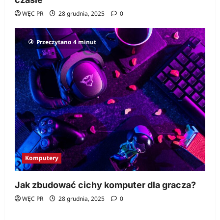
WĘC PR
28 grudnia, 2025
0
Przeczytano 4 minut
Komputery
Jak zbudować cichy komputer dla gracza?
WĘC PR
28 grudnia, 2025
0