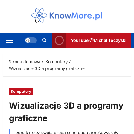
Przejdź
do
treści
YouTube @Michał Toczyski
Menu
główne
Strona domowa
Komputery
Wizualizacje 3D a programy graficzne
Komputery
Wizualizacje 3D a programy
graficzne
Jednak przez swoją drogą cenę popularność zyskały