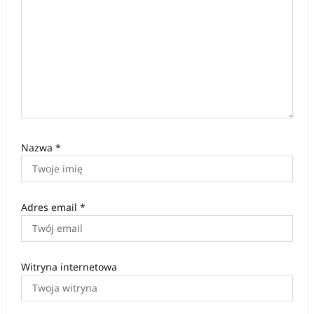
s
u
Nazwa
*
Adres email
*
Witryna internetowa