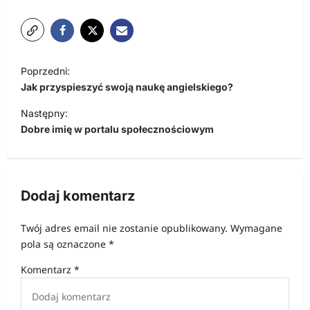
N
Poprzedni:
a
Jak przyspieszyć swoją naukę angielskiego?
w
Następny:
i
Dobre imię w portalu społecznościowym
g
a
c
Dodaj komentarz
j
Twój adres email nie zostanie opublikowany.
Wymagane
a
pola są oznaczone
*
w
Komentarz
*
p
i