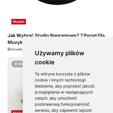
Muzyka
Jak Wybrać Studio Nagraniowe? 7 Porad Dla
Muzyka
KnowMore.pl
29 grudnia, 2025
0
Używamy plików
cookie
Przeczytano 3 minut
Ta witryna korzysta z plików
cookie i innych technologii
śledzenia, aby poprawić jakość
przeglądania w następujących
celach:
aby umożliwić
podstawową funkcjonalność
serwisu
,
aby zapewnić lepsze
Ekologia