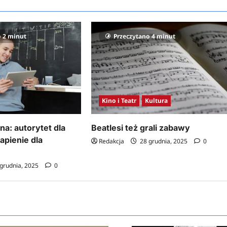
o 2 minut
Przeczytano 4 minut
Kino i Teatr
Kultura
a: autorytet dla
Beatlesi też grali zabawy
rapienie dla
Redakcja
28 grudnia, 2025
0
grudnia, 2025
0