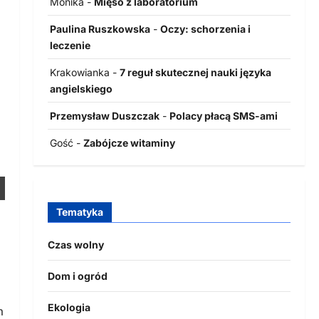
Monika
-
Mięso z laboratorium
Paulina Ruszkowska
-
Oczy: schorzenia i
leczenie
Krakowianka
-
7 reguł skutecznej nauki języka
angielskiego
Przemysław Duszczak
-
Polacy płacą SMS-ami
Gość
-
Zabójcze witaminy
Tematyka
Czas wolny
Dom i ogród
Ekologia
m