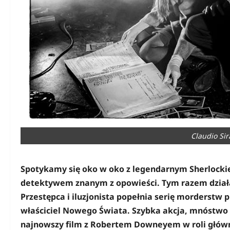
Claudio Sir
Spotykamy się oko w oko z legendarnym Sherlock
detektywem znanym z opowieści. Tym razem działa b
Przestępca i iluzjonista popełnia serię morderst
właściciel Nowego Świata. Szybka akcja, mnóstwo 
najnowszy film z Robertem Downeyem w roli główn