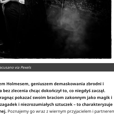
acusano via Pexels
iem Holmesem, geniuszem demaskowania zbrodni i
ez zlecenia chcąc dokończył to, co niegdyś zaczął.
w pragnąc pokazać swoim braciom zakonnym jako magik i
zagadek i niezrozumiałych sztuczek – to charakteryzuje
ej.
Poznajemy go wraz z wiernym przyjacielem i partnere