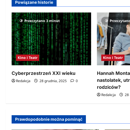
Powiązane historie
Przeczytano 3 minut
Przeczytan
Kino i Teatr
Kino i Teatr
Cyberprzestrzeń XXI wieku
Hannah Montan
nastolatek, ut
Redakcja
28 grudnia, 2025
0
rodziców?
Redakcja
28 
Prawdopodobnie można pominąć