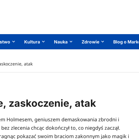
ństwo
Kultura
Nauka
Zdrowie
Blog o Mark
askoczenie, atak
, zaskoczenie, atak
iem Holmesem, geniuszem demaskowania zbrodni i
ez zlecenia chcąc dokończył to, co niegdyś zaczął.
w pragnąc pokazać swoim braciom zakonnym jako magik i