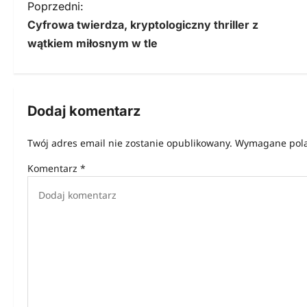
N
Poprzedni:
Cyfrowa twierdza, kryptologiczny thriller z
a
wątkiem miłosnym w tle
w
i
g
Dodaj komentarz
a
Twój adres email nie zostanie opublikowany.
Wymagane pola
c
Komentarz
*
j
a
w
p
i
s