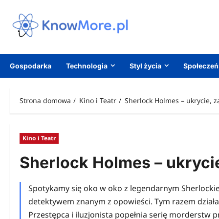
Przejdź
do
treści
Gospodarka
Technologia
Styl życia
Społecze
Strona domowa
Kino i Teatr
Sherlock Holmes – ukrycie, z
Kino i Teatr
Sherlock Holmes – ukrycie
Spotykamy się oko w oko z legendarnym Sherlock
detektywem znanym z opowieści. Tym razem działa b
Przestępca i iluzjonista popełnia serię morderst