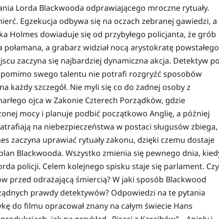
nia Lorda Blackwooda odprawiającego mroczne rytuały.
śmierć. Egzekucja odbywa się na oczach zebranej gawiedzi, a
ka Holmes dowiaduje się od przybyłego policjanta, że grób
ta połamana, a grabarz widział nocą arystokratę powstałego
scu zaczyna się najbardziej dynamiczna akcja. Detektyw p
i pomimo swego talentu nie potrafi rozgryźć sposobów
a każdy szczegół. Nie myli się co do żadnej osoby z
zmarłego ojca w Zakonie Czterech Porządków, gdzie
nej mocy i planuje podbić początkowo Anglię, a później
natrafiają na niebezpieczeństwa w postaci sługusów zbiega,
lmes zaczyna uprawiać rytuały zakonu, dzięki czemu dostaje
 plan Blackwooda. Wszystko zmienia się pewnego dnia, kied
orda policji. Celem kolejnego spisku staje się parlament. Czy
w przed odrażającą śmiercią? W jaki sposób Blackwood
a żądnych prawdy detektywów? Odpowiedzi na te pytania
ykę do filmu opracował znany na całym świecie Hans
rodukcjach, jak na przykład „Piraci z Karaibów”, „Anioły i