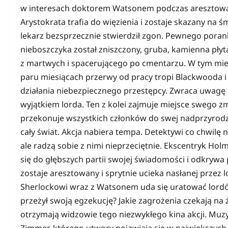
w interesach doktorem Watsonem podczas aresztowa
Arystokrata trafia do więzienia i zostaje skazany na 
lekarz bezsprzecznie stwierdził zgon. Pewnego poran
nieboszczyka został zniszczony, gruba, kamienna pły
z martwych i spacerującego po cmentarzu. W tym miej
paru miesiącach przerwy od pracy tropi Blackwooda 
działania niebezpiecznego przestępcy. Zwraca uwagę n
wyjątkiem lorda. Ten z kolei zajmuje miejsce swego 
przekonuje wszystkich członków do swej nadprzyrodzo
cały świat. Akcja nabiera tempa. Detektywi co chwilę 
ale radzą sobie z nimi nieprzeciętnie. Ekscentryk Ho
się do głębszych partii swojej świadomości i odkrywa
zostaje aresztowany i sprytnie ucieka nasłanej przez l
Sherlockowi wraz z Watsonem uda się uratować lordó
przeżył swoją egzekucję? Jakie zagrożenia czekają n
otrzymają widzowie tego niezwykłego kina akcji. Muz
Zimmer, którego utwory pojawiają się w największych p