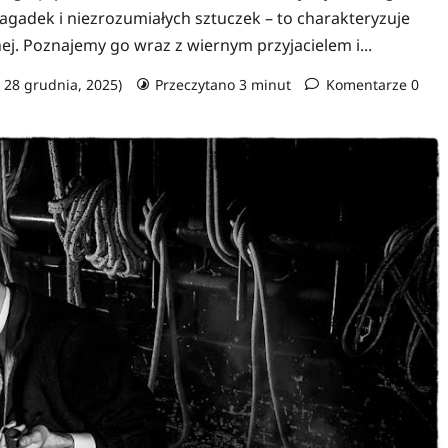
agadek i niezrozumiałych sztuczek – to charakteryzuje
. Poznajemy go wraz z wiernym przyjacielem i...
: 28 grudnia, 2025)
Przeczytano 3 minut
Komentarze 0