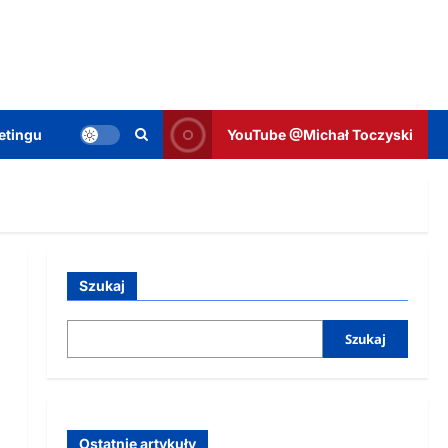
etingu
YouTube @Michał Toczyski
Szukaj
Szukaj
Ostatnie artykuły