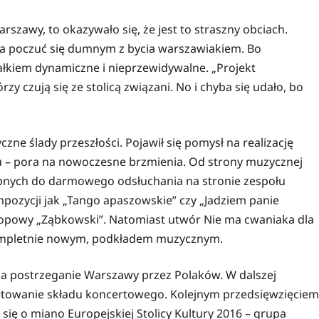
szawy, to okazywało się, że jest to straszny obciach.
na poczuć się dumnym z bycia warszawiakiem. Bo
ałkiem dynamiczne i nieprzewidywalne. „Projekt
rzy czują się ze stolicą związani. No i chyba się udało, bo
zne ślady przeszłości. Pojawił się pomysł na realizację
u – pora na nowoczesne brzmienia. Od strony muzycznej
ępnych do darmowego odsłuchania na stronie zespołu
pozycji jak „Tango apaszowskie” czy „Jadziem panie
iphopowy „Ząbkowski”. Natomiast utwór Nie ma cwaniaka dla
z kompletnie nowym, podkładem muzycznym.
 postrzeganie Warszawy przez Polaków. W dalszej
etowanie składu koncertowego. Kolejnym przedsięwzięciem
 się o miano Europejskiej Stolicy Kultury 2016 – grupa