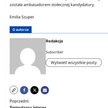
została ambasadorem stołecznej kandydatury.
Emilia Szuper
O autorze
Redakcja
Subscriber
Wyświetl wszystkie posty
N
Poprzedni:
Śmierdzący interes