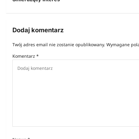
a
w
i
Dodaj komentarz
g
Twój adres email nie zostanie opublikowany.
Wymagane pola
a
Komentarz
*
c
j
a
w
p
i
s
u