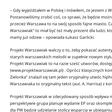
– Gdy wyjeżdżałem w Polskę i mówiłem, że jestem z War
Postanowiliśmy zrobić coś, co sprawi, że będzie moż
przecież Warszawa to na swój sposób fajne miasto. C
Warszawiak” to miał być też mały prezent dla ludzi, któ
mamy już odzew – opowiada Łukasz Garlicki.
Projekt Warszawiak walczy o to, żeby pokazać autentyc
starych warszawskich melodii w zupełnie nowym styl
Projekt Warszawiak to na razie sześć utworów, dost
(www.projektwarszawiak.pl) . Oprócz klasycznych kom
Zielonka” znalazł się tam jeden oryginalny utwór, h
Warszawiaka to oryginalny tekst (aut. A. Harrisa) 
Projekt Warszawiak w zdecydowany sposób wpływa na
perspektywie grupa planuje wydanie EP oraz skompl
dla PW będzie udzielanie stolicy wsparcia w ubieganiu