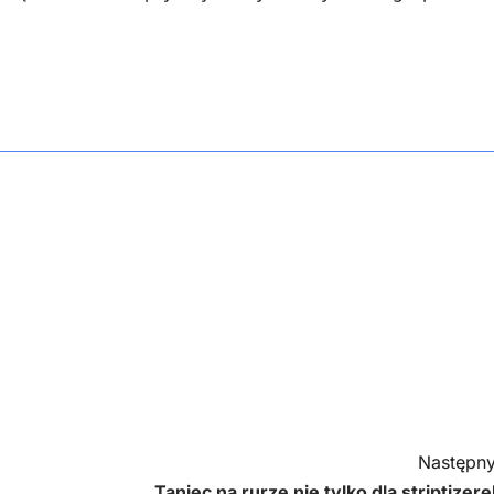
Następny
Taniec na rurze nie tylko dla striptizere