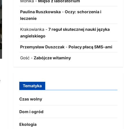
Monika
-
Mięso z laboratorium
Paulina Ruszkowska
-
Oczy: schorzenia i
leczenie
Krakowianka
-
7 reguł skutecznej nauki języka
angielskiego
Przemysław Duszczak
-
Polacy płacą SMS-ami
Gość
-
Zabójcze witaminy
ę
Tematyka
Czas wolny
Dom i ogród
Ekologia