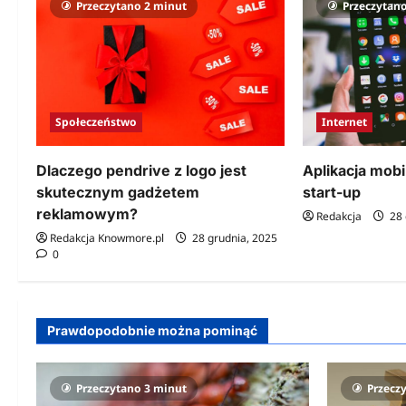
Przeczytano 2 minut
Przeczytan
Społeczeństwo
Internet
Dlaczego pendrive z logo jest
Aplikacja mobi
skutecznym gadżetem
start-up
reklamowym?
Redakcja
28 
Redakcja Knowmore.pl
28 grudnia, 2025
0
Prawdopodobnie można pominąć
Przeczytano 3 minut
Przecz