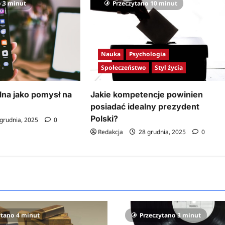
o 3 minut
Przeczytano 10 minut
Nauka
Psychologia
Społeczeństwo
Styl życia
lna jako pomysł na
Jakie kompetencje powinien
posiadać idealny prezydent
Polski?
grudnia, 2025
0
Redakcja
28 grudnia, 2025
0
ytano 4 minut
Przeczytano 3 minut