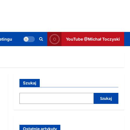
etingu
YouTube @Michał Toczyski
Szukaj
Szukaj
Ostatnie artykuły