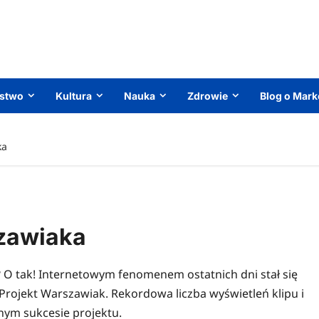
ństwo
Kultura
Nauka
Zdrowie
Blog o Mark
ka
zawiaka
 O tak! Internetowym fenomenem ostatnich dni stał się
rojekt Warszawiak. Rekordowa liczba wyświetleń klipu i
nym sukcesie projektu.