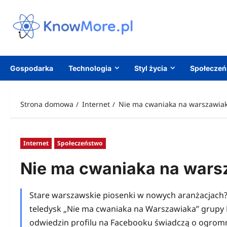
Przejdź
do
treści
Gospodarka
Technologia
Styl życia
Społecze
Strona domowa
Internet
Nie ma cwaniaka na warszawia
Internet
Społeczeństwo
Nie ma cwaniaka na wars
Stare warszawskie piosenki w nowych aranżacjach?
teledysk „Nie ma cwaniaka na Warszawiaka” grupy P
odwiedzin profilu na Facebooku świadczą o ogrom