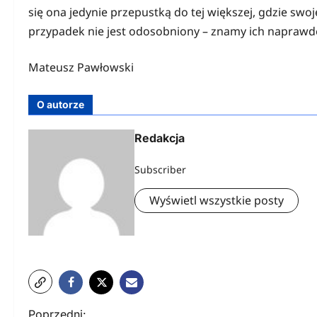
się ona jedynie przepustką do tej większej, gdzie s
przypadek nie jest odosobniony – znamy ich naprawdę
Mateusz Pawłowski
O autorze
Redakcja
Subscriber
Wyświetl wszystkie posty
N
Poprzedni: