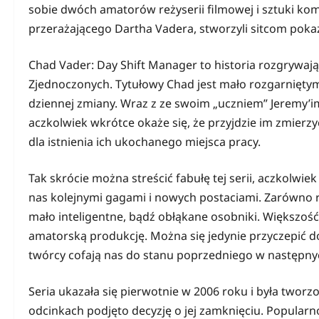
sobie dwóch amatorów reżyserii filmowej i sztuki ko
przerażającego Dartha Vadera, stworzyli sitcom poka
Chad Vader: Day Shift Manager to historia rozgrywaj
Zjednoczonych. Tytułowy Chad jest mało rozgarnięty
dziennej zmiany. Wraz z ze swoim „uczniem” Jeremy’im
aczkolwiek wkrótce okaże się, że przyjdzie im zmier
dla istnienia ich ukochanego miejsca pracy.
Tak skrócie można streścić fabułę tej serii, aczkolwi
nas kolejnymi gagami i nowych postaciami. Zarówno re
mało inteligentne, bądź obłąkane osobniki. Większość
amatorską produkcję. Można się jedynie przyczepić d
twórcy cofają nas do stanu poprzedniego w następny
Seria ukazała się pierwotnie w 2006 roku i była twor
odcinkach podjęto decyzję o jej zamknięciu. Popularn