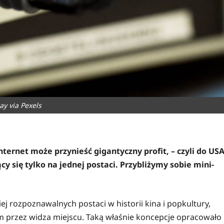
ay via Pexels
ternet może przynieść gigantyczny profit, – czyli do USA
y się tylko na jednej postaci. Przybliżymy sobie mini-
ej rozpoznawalnych postaci w historii kina i popkultury,
m przez widza miejscu. Taką właśnie koncepcje opracowało