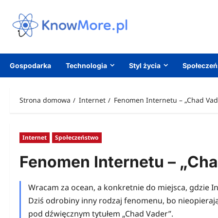
Przejdź
do
treści
Gospodarka
Technologia
Styl życia
Społecze
Strona domowa
Internet
Fenomen Internetu – „Chad Vad
Internet
Społeczeństwo
Fenomen Internetu – „Ch
Wracam za ocean, a konkretnie do miejsca, gdzie Int
Dziś odrobiny inny rodzaj fenomenu, bo nieopierając
pod dźwięcznym tytułem „Chad Vader”.