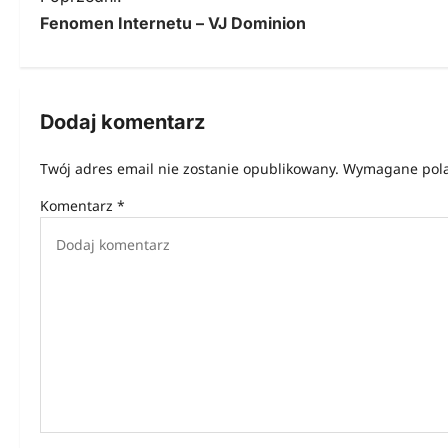
Fenomen Internetu – VJ Dominion
a
w
i
Dodaj komentarz
g
Twój adres email nie zostanie opublikowany.
Wymagane pola
a
Komentarz
*
c
j
a
w
p
i
s