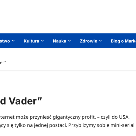
ństwo
Kultura
Nauka
Zdrowie
Blog o Mark
er”
ad Vader”
ernet może przynieść gigantyczny profit, – czyli do USA.
y się tylko na jednej postaci. Przybliżymy sobie mini-serial