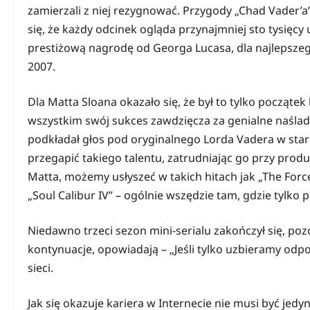
zamierzali z niej rezygnować. Przygody „Chad Vader’a”
się, że każdy odcinek ogląda przynajmniej sto tysięc
prestiżową nagrodę od Georga Lucasa, dla najlepsz
2007.
Dla Matta Sloana okazało się, że był to tylko początek 
wszystkim swój sukces zawdzięcza za genialne naślado
podkładał głos pod oryginalnego Lorda Vadera w star
przegapić takiego talentu, zatrudniając go przy produ
Matta, możemy usłyszeć w takich hitach jak „The Forc
„Soul Calibur IV” – ogólnie wszędzie tam, gdzie tylko 
Niedawno trzeci sezon mini-serialu zakończył się, poz
kontynuacje, opowiadają – „Jeśli tylko uzbieramy odp
sieci.
Jak się okazuje kariera w Internecie nie musi być jed