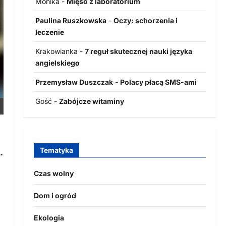
Monika
-
Mięso z laboratorium
Paulina Ruszkowska
-
Oczy: schorzenia i
leczenie
Krakowianka
-
7 reguł skutecznej nauki języka
angielskiego
Przemysław Duszczak
-
Polacy płacą SMS-ami
Gość
-
Zabójcze witaminy
Tematyka
.
Czas wolny
Dom i ogród
Ekologia