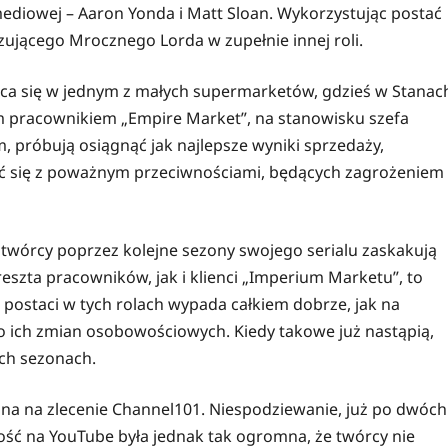
mediowej – Aaron Yonda i Matt Sloan. Wykorzystując postać
zującego Mrocznego Lorda w zupełnie innej roli.
ąca się w jednym z małych supermarketów, gdzieś w Stanac
m pracownikiem „Empire Market”, na stanowisku szefa
, próbują osiągnąć jak najlepsze wyniki sprzedaży,
zyć się z poważnym przeciwnościami, będących zagrożeniem
ek twórcy poprzez kolejne sezony swojego serialu zaskakują
szta pracowników, jak i klienci „Imperium Marketu”, to
 postaci w tych rolach wypada całkiem dobrze, jak na
o ich zmian osobowościowych. Kiedy takowe już nastąpią,
ch sezonach.
zona na zlecenie Channel101. Niespodziewanie, już po dwóch
ość na YouTube była jednak tak ogromna, że twórcy nie