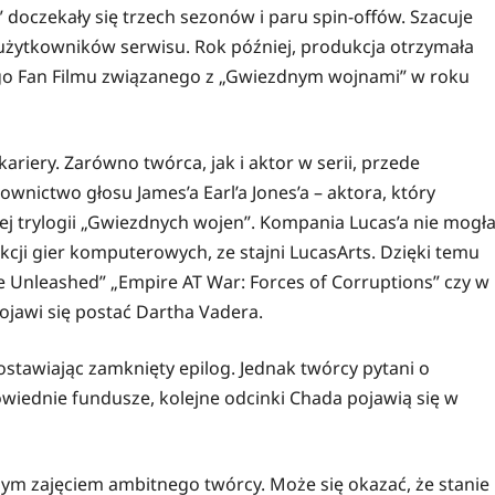
 doczekały się trzech sezonów i paru spin-offów. Szacuje
y użytkowników serwisu. Rok później, produkcja otrzymała
ego Fan Filmu związanego z „Gwiezdnym wojnami” w roku
kariery. Zarówno twórca, jak i aktor w serii, przede
wnictwo głosu James’a Earl’a Jones’a – aktora, który
ej trylogii „Gwiezdnych wojen”. Kompania Lucas’a nie mogł
kcji gier komputerowych, ze stajni LucasArts. Dzięki temu
e Unleashed” „Empire AT War: Forces of Corruptions” czy w
pojawi się postać Dartha Vadera.
ostawiając zamknięty epilog. Jednak twórcy pytani o
owiednie fundusze, kolejne odcinki Chada pojawią się w
ynym zajęciem ambitnego twórcy. Może się okazać, że stanie