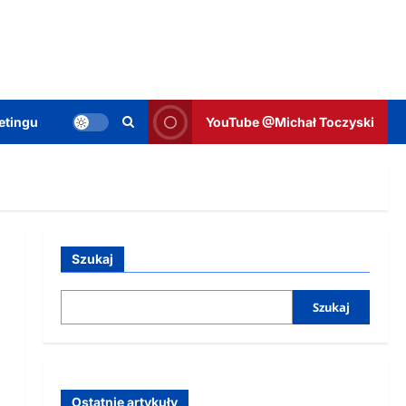
etingu
YouTube @Michał Toczyski
Szukaj
Szukaj
Ostatnie artykuły