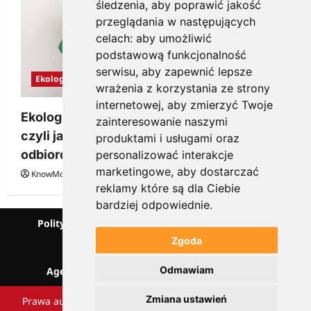
śledzenia, aby poprawić jakość
przeglądania w następujących
celach:
aby umożliwić
podstawową funkcjonalność
serwisu
,
aby zapewnić lepsze
Ekologia
wrażenia z korzystania ze strony
internetowej
,
aby zmierzyć Twoje
Ekologiczne gadżety reklamowe dla firmy,
zainteresowanie naszymi
czyli jak wzbudzić zainteresowanie
produktami i usługami oraz
odbiorców
personalizować interakcje
marketingowe
,
aby dostarczać
KnowMore.pl
28 grudnia, 2025
0
reklamy które są dla Ciebie
bardziej odpowiednie
.
Polityka prywatności
Podcast
Kanał YouTube
Partnerzy
Słownik marketingowy
Zgoda
Blog o przedsiębiorczości
Odmawiam
Agencja marketingowa Scorise
SentiSignal
Zmiana ustawień
Prawa autorskie Scorise Agency Sp. z o.o. Wszelkie prawa