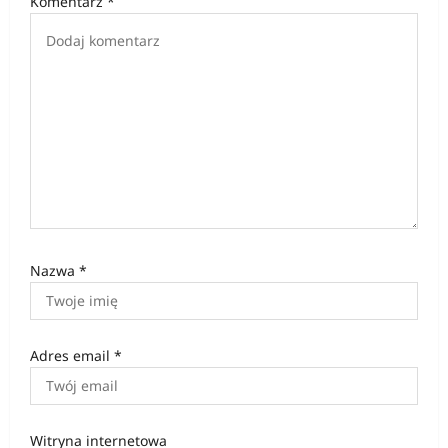
Komentarz
*
p
i
s
u
Nazwa
*
Adres email
*
Witryna internetowa