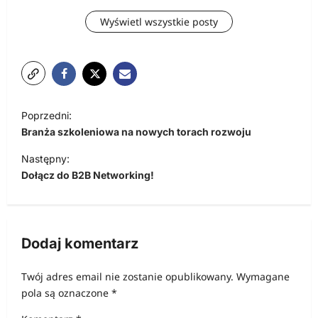
Wyświetl wszystkie posty
N
Poprzedni:
a
Branża szkoleniowa na nowych torach rozwoju
w
Następny:
i
Dołącz do B2B Networking!
g
a
c
Dodaj komentarz
j
Twój adres email nie zostanie opublikowany.
Wymagane
a
pola są oznaczone
*
w