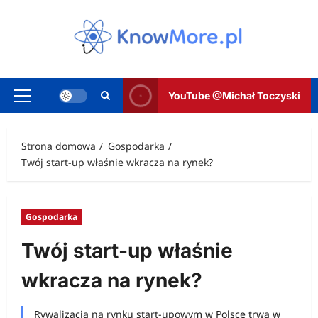
Przejdź
do
treści
YouTube @Michał Toczyski
Menu
główne
Strona domowa
Gospodarka
Twój start-up właśnie wkracza na rynek?
Gospodarka
Twój start-up właśnie
wkracza na rynek?
Rywalizacja na rynku start-upowym w Polsce trwa w