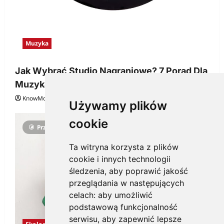
Muzyka
Jak Wybrać Studio Nagraniowe? 7 Porad Dla
Muzyka
KnowMore.pl
29 grudnia, 2025
0
Używamy plików
cookie
Przeczytano 3 minut
Ta witryna korzysta z plików
cookie i innych technologii
śledzenia, aby poprawić jakość
przeglądania w następujących
celach:
aby umożliwić
podstawową funkcjonalność
serwisu
,
aby zapewnić lepsze