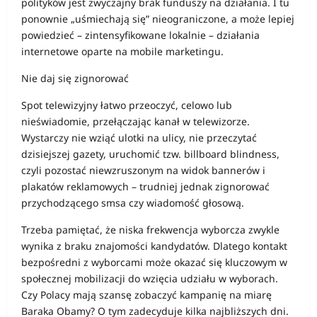
polityków jest zwyczajny brak funduszy na działania. I tu
ponownie „uśmiechają się” nieograniczone, a może lepiej
powiedzieć – zintensyfikowane lokalnie – działania
internetowe oparte na mobile marketingu.
Nie daj się zignorować
Spot telewizyjny łatwo przeoczyć, celowo lub
nieświadomie, przełączając kanał w telewizorze.
Wystarczy nie wziąć ulotki na ulicy, nie przeczytać
dzisiejszej gazety, uruchomić tzw. billboard blindness,
czyli pozostać niewzruszonym na widok bannerów i
plakatów reklamowych – trudniej jednak zignorować
przychodzącego smsa czy wiadomość głosową.
Trzeba pamiętać, że niska frekwencja wyborcza zwykle
wynika z braku znajomości kandydatów. Dlatego kontakt
bezpośredni z wyborcami może okazać się kluczowym w
społecznej mobilizacji do wzięcia udziału w wyborach.
Czy Polacy mają szansę zobaczyć kampanię na miarę
Baraka Obamy? O tym zadecyduje kilka najbliższych dni.