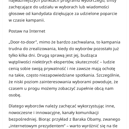
najważniejszych punktach programu wyborczego, smsy
zachęcające do udziału w wyborach lub wiadomości
głosowe od kandydata dziękujące za udzielone poparcie
w czasie kampanii.
Postaw na Internet
„Door-to-door”, mimo że bardzo zachwalana, to kampania
trudna do zrealizowania, kiedy do wyborów pozostało już
tylko kilka dni. Drugą sprawą jest jej, budząca
wątpliwości niektórych ekspertów, skuteczność – ludzie
cenią sobie swoją prywatność i nie zawsze mają ochotę
na takie, często niezapowiedziane spotkania. Szczególnie,
że niski poziom zainteresowania wyborami powoduje, że
czasem u progu możemy zobaczyć zupełnie obcą nam
osobę.
Dlatego wyborców należy zachęcać wykorzystując inne,
nowoczesne i innowacyjne, kanały komunikacji
bezpośredniej. Biorąc przykład z Baraka Obamy, zwanego
„internetowym prezydentem” – warto wyróżnić się na tle