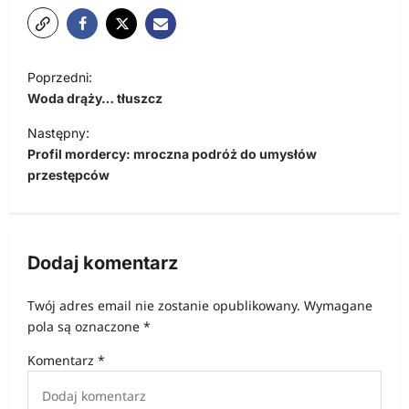
N
Poprzedni:
a
Woda drąży… tłuszcz
w
Następny:
i
Profil mordercy: mroczna podróż do umysłów
przestępców
g
a
c
Dodaj komentarz
j
a
Twój adres email nie zostanie opublikowany.
Wymagane
w
pola są oznaczone
*
p
Komentarz
*
i
s