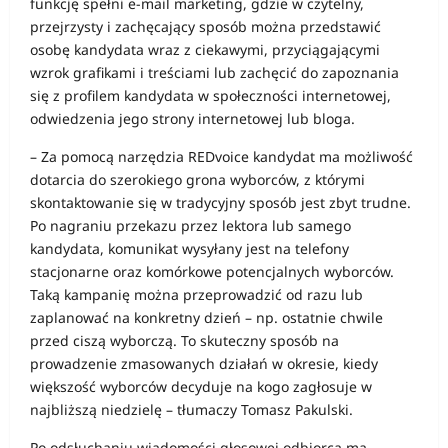
funkcję spełni e-mail marketing, gdzie w czytelny,
przejrzysty i zachęcający sposób można przedstawić
osobę kandydata wraz z ciekawymi, przyciągającymi
wzrok grafikami i treściami lub zachęcić do zapoznania
się z profilem kandydata w społeczności internetowej,
odwiedzenia jego strony internetowej lub bloga.
– Za pomocą narzędzia REDvoice kandydat ma możliwość
dotarcia do szerokiego grona wyborców, z którymi
skontaktowanie się w tradycyjny sposób jest zbyt trudne.
Po nagraniu przekazu przez lektora lub samego
kandydata, komunikat wysyłany jest na telefony
stacjonarne oraz komórkowe potencjalnych wyborców.
Taką kampanię można przeprowadzić od razu lub
zaplanować na konkretny dzień – np. ostatnie chwile
przed ciszą wyborczą. To skuteczny sposób na
prowadzenie zmasowanych działań w okresie, kiedy
większość wyborców decyduje na kogo zagłosuje w
najbliższą niedzielę – tłumaczy Tomasz Pakulski.
Po odsłuchaniu wiadomości głosowej odbiorca ma