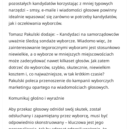
pozostałych kandydatów korzystając z mniej typowych
narzędzi – smsy, e-maile i wiadomości głosowe powinny
idealnie wpasować się zarówno w potrzeby kandydatów,
jak i oczekiwania wyborców.
Tomasz Pakulski dodaje: – Kandydaci na samorządowców
uważnie śledzą sondaże wyborcze. Wiadomo więc, że
zainteresowanie tegorocznymi wyborami jest stosunkowo
niewielkie, a o wyborze w mniejszych miejscowościach
może zadecydować nawet kilkaset głosów. Jak zatem
dotrzeć do wyborców, szybko, skutecznie, niewielkim
kosztem i, co najważniejsze, w tak krótkim czasie?
Pakulski poleca przenoszenie do kampanii wyborczych
marketingu opartego na wiadomościach głosowych.
Komunikuj głośno i wyraźnie
Aby przekaz głosowy odniósł swój skutek, został
odsłuchany i zapamiętany przez wyborcę, musi być
odpowiednio skonstruowany – kluczowa jest jego
personalizacja, tak by adresat odnosił wrażenie, że