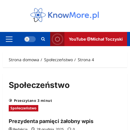
Przejdź
do
treści
YouTube @Michał Toczyski
Menu
główne
Strona domowa
Społeczeństwo
Strona 4
Społeczeństwo
Przeczytano 3 minut
Społeczeństwo
Prezydenta pamięci żałobny wpis
Redakcja
28 grudnia, 2025
0