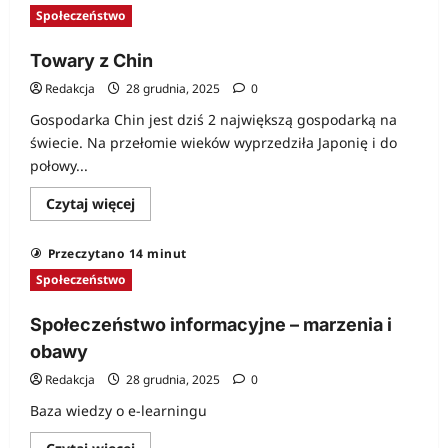
anglisty
Społeczeństwo
Towary z Chin
Redakcja
28 grudnia, 2025
0
Gospodarka Chin jest dziś 2 największą gospodarką na
świecie. Na przełomie wieków wyprzedziła Japonię i do
połowy...
Dowiedz
Czytaj więcej
się
więcej
o
Przeczytano 14 minut
Towary
z
Społeczeństwo
Chin
Społeczeństwo informacyjne – marzenia i
obawy
Redakcja
28 grudnia, 2025
0
Baza wiedzy o e-learningu
Dowiedz