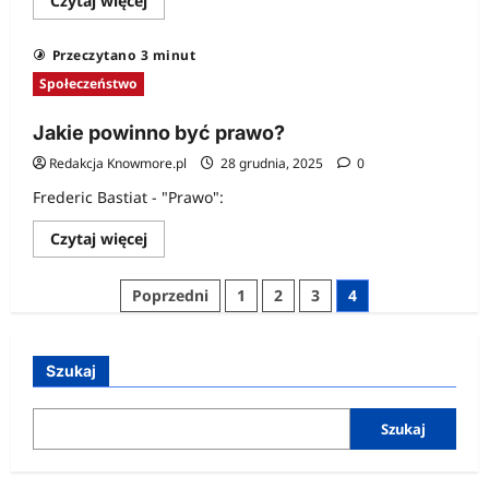
Czytaj więcej
się
więcej
o
Przeczytano 3 minut
Społeczeństwo
informacyjne
Społeczeństwo
–
marzenia
i
Jakie powinno być prawo?
obawy
Redakcja Knowmore.pl
28 grudnia, 2025
0
Frederic Bastiat - "Prawo":
Dowiedz
Czytaj więcej
się
więcej
o
Stronicowanie
Poprzedni
1
2
3
4
Jakie
powinno
wpisów
być
prawo?
Szukaj
Szukaj