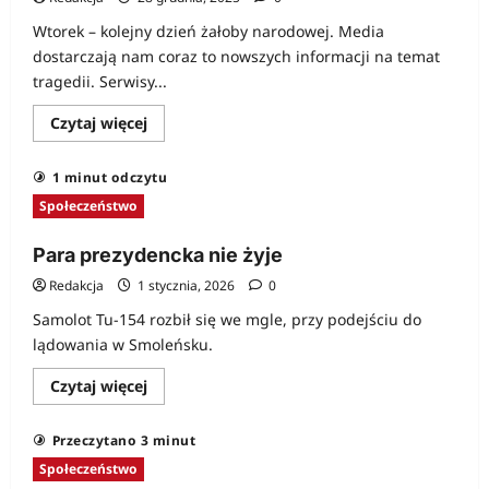
Wtorek – kolejny dzień żałoby narodowej. Media
dostarczają nam coraz to nowszych informacji na temat
tragedii. Serwisy...
Dowiedz
Czytaj więcej
się
więcej
o
1 minut odczytu
Prezydenta
pamięci
Społeczeństwo
żałobny
wpis
Para prezydencka nie żyje
Redakcja
1 stycznia, 2026
0
Samolot Tu-154 rozbił się we mgle, przy podejściu do
lądowania w Smoleńsku.
Dowiedz
Czytaj więcej
się
więcej
o
Przeczytano 3 minut
Para
prezydencka
Społeczeństwo
nie