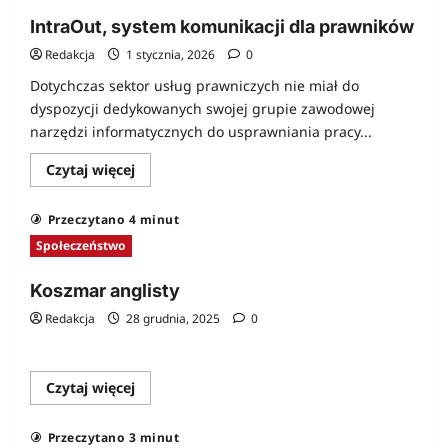
żyje
IntraOut, system komunikacji dla prawników
Redakcja
1 stycznia, 2026
0
Dotychczas sektor usług prawniczych nie miał do
dyspozycji dedykowanych swojej grupie zawodowej
narzędzi informatycznych do usprawniania pracy...
Dowiedz
Czytaj więcej
się
więcej
o
Przeczytano 4 minut
IntraOut,
system
Społeczeństwo
komunikacji
dla
prawników
Koszmar anglisty
Redakcja
28 grudnia, 2025
0
Dowiedz
Czytaj więcej
się
więcej
o
Przeczytano 3 minut
Koszmar