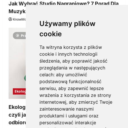
Jak Wybrać Studio Nagraniowe? 7 Porad Dla
Muzyka
KnowMore.pl
29 grudnia, 2025
0
Używamy plików
cookie
Przeczytano 3 minut
Ta witryna korzysta z plików
cookie i innych technologii
śledzenia, aby poprawić jakość
przeglądania w następujących
celach:
aby umożliwić
podstawową funkcjonalność
serwisu
,
aby zapewnić lepsze
Ekologia
wrażenia z korzystania ze strony
internetowej
,
aby zmierzyć Twoje
Ekologiczne gadżety reklamowe dla firmy,
zainteresowanie naszymi
czyli jak wzbudzić zainteresowanie
produktami i usługami oraz
odbiorców
personalizować interakcje