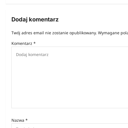
i
g
Dodaj komentarz
a
Twój adres email nie zostanie opublikowany.
Wymagane pola
c
Komentarz
*
j
a
w
p
i
s
u
Nazwa
*