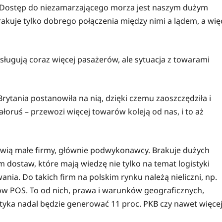
. Dostęp do niezamarzającego morza jest naszym dużym
rakuje tylko dobrego połączenia między nimi a lądem, a wię
 obsługują coraz więcej pasażerów, ale sytuacja z towarami
Brytania postanowiła na nią, dzięki czemu zaoszczędziła i
ałoruś – przewozi więcej towarów koleją od nas, i to aż
nowią małe firmy, głównie podwykonawcy. Brakuje dużych
 dostaw, które mają wiedzę nie tylko na temat logistyki
nia. Do takich firm na polskim rynku należą nieliczni, np.
ałów POS. To od nich, prawa i warunków geograficznych,
styka nadal będzie generować 11 proc. PKB czy nawet więcej