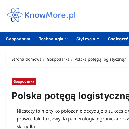
Przejdź
do
treści
Gospodarka
Technologia
Styl życia
Społecze
Strona domowa
Gospodarka
Polska potęgą logistyczną?
Gospodarka
Polska potęgą logistyczn
Niestety to nie tylko położenie decyduje o sukcesi
prawo. Tak, tak, zwykła papierologia ogranicza ro
skrzydła.