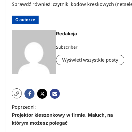
Sprawdź również: czytniki kodów kreskowych (netsel
O autorze
Redakcja
Subscriber
Wyświetl wszystkie posty
N
Poprzedni:
Projektor kieszonkowy w firmie. Maluch, na
a
którym możesz polegać
w