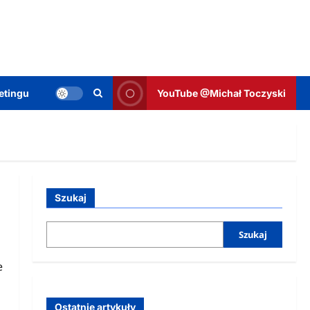
etingu
YouTube @Michał Toczyski
Szukaj
Szukaj
e
Ostatnie artykuły