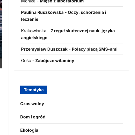
Monika
-
Mięso z laboratorium
Paulina Ruszkowska
-
Oczy: schorzenia i
leczenie
Krakowianka
-
7 reguł skutecznej nauki języka
angielskiego
Przemysław Duszczak
-
Polacy płacą SMS-ami
Gość
-
Zabójcze witaminy
Tematyka
Czas wolny
Dom i ogród
Ekologia