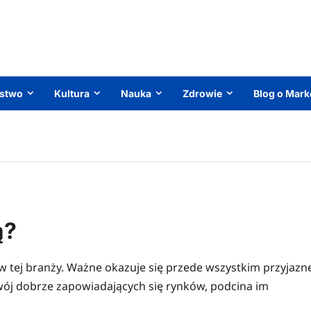
ństwo
Kultura
Nauka
Zdrowie
Blog o Mark
ą?
e w tej branży. Ważne okazuje się przede wszystkim przyjazn
zwój dobrze zapowiadających się rynków, podcina im