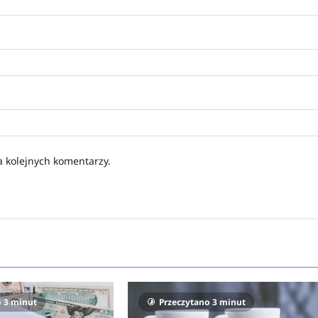
a kolejnych komentarzy.
o 3 minut
Przeczytano 3 minut