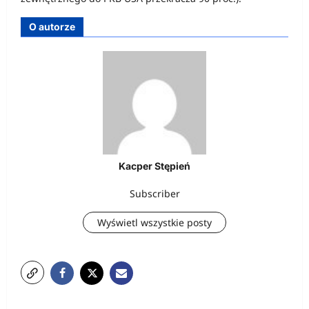
O autorze
Kacper Stępień
Subscriber
Wyświetl wszystkie posty
N