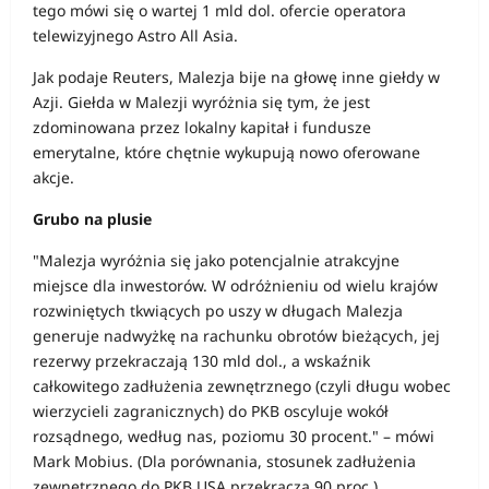
tego mówi się o wartej 1 mld dol. ofercie operatora
telewizyjnego Astro All Asia.
Jak podaje Reuters, Malezja bije na głowę inne giełdy w
Azji. Giełda w Malezji wyróżnia się tym, że jest
zdominowana przez lokalny kapitał i fundusze
emerytalne, które chętnie wykupują nowo oferowane
akcje.
Grubo na plusie
"Malezja wyróżnia się jako potencjalnie atrakcyjne
miejsce dla inwestorów. W odróżnieniu od wielu krajów
rozwiniętych tkwiących po uszy w długach Malezja
generuje nadwyżkę na rachunku obrotów bieżących, jej
rezerwy przekraczają 130 mld dol., a wskaźnik
całkowitego zadłużenia zewnętrznego (czyli długu wobec
wierzycieli zagranicznych) do PKB oscyluje wokół
rozsądnego, według nas, poziomu 30 procent." – mówi
Mark Mobius. (Dla porównania, stosunek zadłużenia
zewnętrznego do PKB USA przekracza 90 proc.).