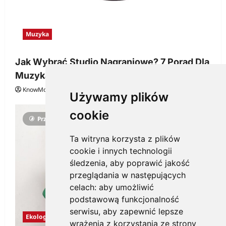
Muzyka
Jak Wybrać Studio Nagraniowe? 7 Porad Dla
Muzyka
KnowMore.pl
29 grudnia, 2025
0
Używamy plików
cookie
Przeczytano 3 minut
Ta witryna korzysta z plików
cookie i innych technologii
śledzenia, aby poprawić jakość
przeglądania w następujących
celach:
aby umożliwić
podstawową funkcjonalność
serwisu
,
aby zapewnić lepsze
Ekologia
wrażenia z korzystania ze strony