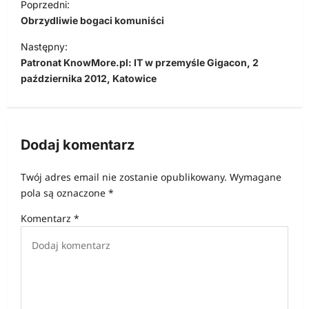
Poprzedni:
a
Obrzydliwie bogaci komuniści
w
Następny:
i
Patronat KnowMore.pl: IT w przemyśle Gigacon, 2
października 2012, Katowice
g
a
c
Dodaj komentarz
j
a
Twój adres email nie zostanie opublikowany.
Wymagane
w
pola są oznaczone
*
p
Komentarz
*
i
s
u