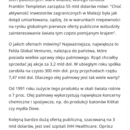
Franklin Templeton zarządza 55 mld dolarów mówi: "Choć
aktywność inwestorów zagranicznych w Malezji była jak
dotąd umiarkowana, sądzę, że w warunkach niepewności
na rynku globalnym pierwsze oferty publiczne wzbudziły
zainteresowanie świata tym często pomijanym krajem".
O jakich ofertach mówimy? Najważniejsza, największa to
Felda Global Ventures, należąca do państwa, które
posiada wielkie uprawy oleju palmowego. Rząd chciałby
sprzedać jej akcje za 3,2 mld dol. W ubiegłym roku spółka
zarobiła na czysto 300 mln dol. przy przychodach rzędu
7,47 mld dol. Dlaczego olej palmowy jest tak wiele warty?
Od 1991 roku zużycie tego produktu w skali świata rośnie
o 7 proc. Olej palmowy wykorzystują największe koncerny
chemiczne i spożywcze, np. do produkcji batonów KitKat
czy mydła Dove.
Kolejną bardzo dużą ofertą publiczną, szacowaną na 3
mld dolarów, jest sieć szpitali IHH Healthcare. Oprócz