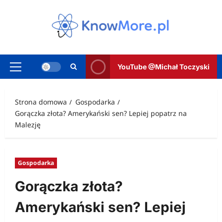
Przejdź
do
treści
YouTube @Michał Toczyski
Menu
główne
Strona domowa
Gospodarka
Gorączka złota? Amerykański sen? Lepiej popatrz na
Malezję
Gospodarka
Gorączka złota?
Amerykański sen? Lepiej