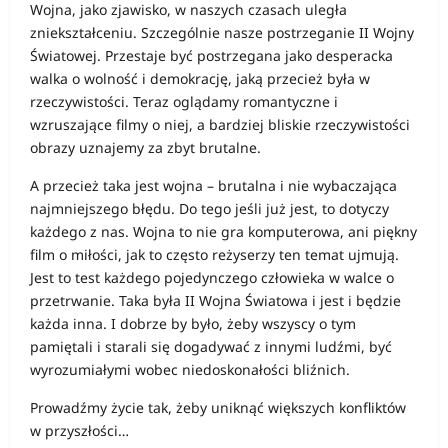
Wojna, jako zjawisko, w naszych czasach uległa
zniekształceniu. Szczególnie nasze postrzeganie II Wojny
Światowej. Przestaje być postrzegana jako desperacka
walka o wolność i demokrację, jaką przecież była w
rzeczywistości. Teraz oglądamy romantyczne i
wzruszające filmy o niej, a bardziej bliskie rzeczywistości
obrazy uznajemy za zbyt brutalne.
A przecież taka jest wojna – brutalna i nie wybaczająca
najmniejszego błędu. Do tego jeśli już jest, to dotyczy
każdego z nas. Wojna to nie gra komputerowa, ani piękny
film o miłości, jak to często reżyserzy ten temat ujmują.
Jest to test każdego pojedynczego człowieka w walce o
przetrwanie. Taka była II Wojna Światowa i jest i będzie
każda inna. I dobrze by było, żeby wszyscy o tym
pamiętali i starali się dogadywać z innymi ludźmi, być
wyrozumiałymi wobec niedoskonałości bliźnich.
Prowadźmy życie tak, żeby uniknąć większych konfliktów
w przyszłości…