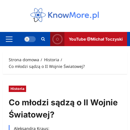
Przejdź
do
treści
YouTube @Michał Toczyski
Menu
główne
Strona domowa
Historia
Co młodzi sądzą o II Wojnie Światowej?
Historia
Co młodzi sądzą o II Wojnie
Światowej?
Aleksandra Kraus: