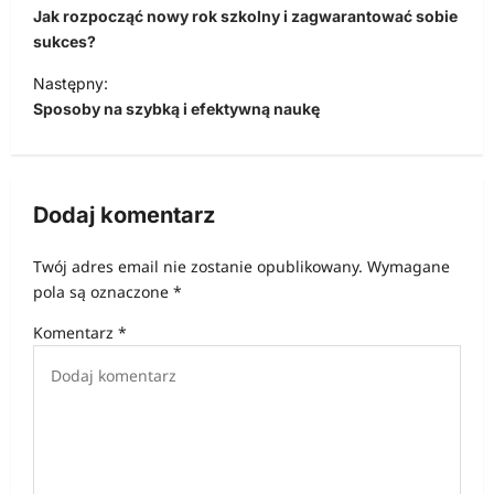
a
Jak rozpocząć nowy rok szkolny i zagwarantować sobie
w
sukces?
i
Następny:
Sposoby na szybką i efektywną naukę
g
a
c
Dodaj komentarz
j
a
Twój adres email nie zostanie opublikowany.
Wymagane
w
pola są oznaczone
*
p
Komentarz
*
i
s
u