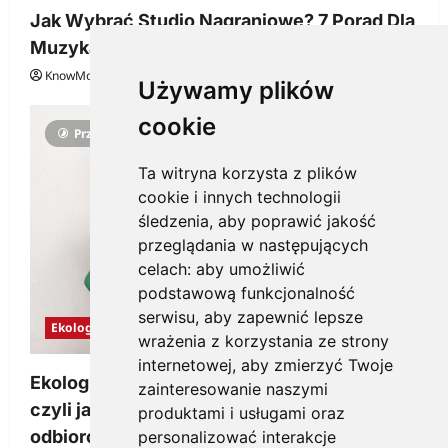
Jak Wybrać Studio Nagraniowe? 7 Porad Dla
Muzyka
KnowMore.pl
29 grudnia, 2025
0
Używamy plików
cookie
Przeczytano 3 minut
Ta witryna korzysta z plików
cookie i innych technologii
śledzenia, aby poprawić jakość
przeglądania w następujących
celach:
aby umożliwić
podstawową funkcjonalność
serwisu
,
aby zapewnić lepsze
Ekologia
wrażenia z korzystania ze strony
internetowej
,
aby zmierzyć Twoje
Ekologiczne gadżety reklamowe dla firmy,
zainteresowanie naszymi
czyli jak wzbudzić zainteresowanie
produktami i usługami oraz
odbiorców
personalizować interakcje