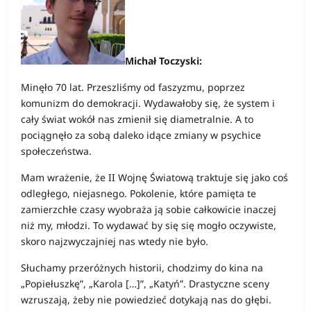
Michał Toczyski:
Minęło 70 lat. Przeszliśmy od faszyzmu, poprzez
komunizm do demokracji. Wydawałoby się, że system i
cały świat wokół nas zmienił się diametralnie. A to
pociągnęło za sobą daleko idące zmiany w psychice
społeczeństwa.
Mam wrażenie, że II Wojnę Światową traktuje się jako coś
odległego, niejasnego. Pokolenie, które pamięta te
zamierzchłe czasy wyobraża ją sobie całkowicie inaczej
niż my, młodzi. To wydawać by się się mogło oczywiste,
skoro najzwyczajniej nas wtedy nie było.
Słuchamy przeróżnych historii, chodzimy do kina na
„Popiełuszkę”, „Karola […]”, „Katyń”. Drastyczne sceny
wzruszają, żeby nie powiedzieć dotykają nas do głębi.