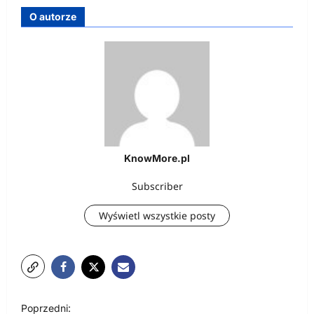
O autorze
KnowMore.pl
Subscriber
Wyświetl wszystkie posty
N
Poprzedni: