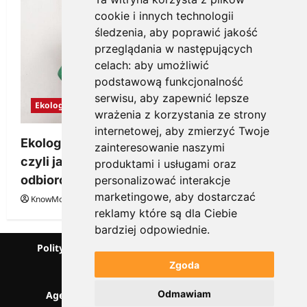
cookie i innych technologii
śledzenia, aby poprawić jakość
przeglądania w następujących
celach:
aby umożliwić
podstawową funkcjonalność
serwisu
,
aby zapewnić lepsze
Ekologia
wrażenia z korzystania ze strony
internetowej
,
aby zmierzyć Twoje
Ekologiczne gadżety reklamowe dla firmy,
zainteresowanie naszymi
czyli jak wzbudzić zainteresowanie
produktami i usługami oraz
odbiorców
personalizować interakcje
marketingowe
,
aby dostarczać
KnowMore.pl
28 grudnia, 2025
0
reklamy które są dla Ciebie
bardziej odpowiednie
.
Polityka prywatności
Podcast
Kanał YouTube
Partnerzy
Słownik marketingowy
Zgoda
Blog o przedsiębiorczości
Odmawiam
Agencja marketingowa Scorise
SentiSignal