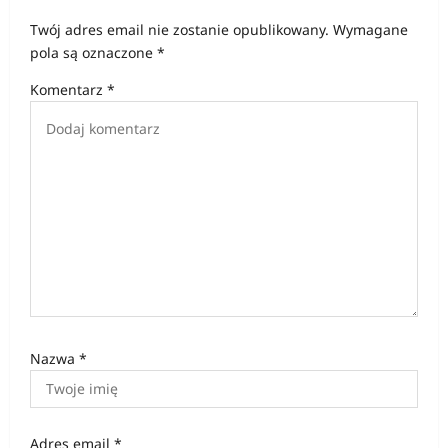
j
Twój adres email nie zostanie opublikowany.
Wymagane
a
pola są oznaczone
*
w
Komentarz
*
p
i
s
u
Nazwa
*
Adres email
*