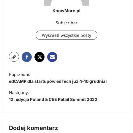
KnowMore.pl
Subscriber
Wyświetl wszystkie posty
N
Poprzedni:
a
edCAMP dla startupów edTech już 4-10 grudnia!
w
Następny:
i
12. edycja Poland & CEE Retail Summit 2022
g
a
c
Dodaj komentarz