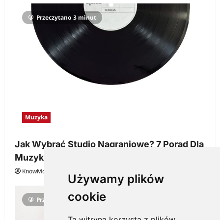
Przeczytano 3 minut
Muzyka
Jak Wybrać Studio Nagraniowe? 7 Porad Dla
Muzyka
KnowMore.pl
29 grudnia, 2025
0
Używamy plików
cookie
Przeczytano 3 minut
Ta witryna korzysta z plików