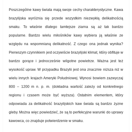
Poszczególne kawy świata mają swoje cechy charakterystyczne. Kawa
brazylijska wyróżnia się przede wszystkim niezwykłą delikatnością
smaku. To właśnie dlatego tamtejsze ziarna są aż tak bardzo
popularne. Bardzo wielu miłośników kawy wybiera ją właśnie ze
względu na wspomnianą delikatność. Z czego ona jednak wynika?
Pierwszym czynnikiem jest oczywiście brazylijski klimat, który obfituje w
bardzo gorące i jednocześnie wilgotne powietrze. Ważna jest też
wysokość upraw. W przypadku Brazylii jest ona znacznie niższa niż w
wielu innych krajach Ameryki Południowej. Wynosi bowiem zazwyczaj
800 – 1200 m n. p. m. (dokładna wartość zależy od konkretnego
regionu i czasem może być wyższa). Ostatnim elementem, który
odpowiada za delikatność brazylijskich kaw świata są bardzo żyzne
gleby. Można więc powiedzieć, że są to perfekcyjne warunki do uprawy
kawowca, co znajduje potwierdzenie w smaku.