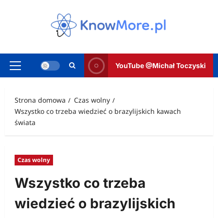
Przejdź
do
treści
YouTube @Michał Toczyski
Menu
główne
Strona domowa
Czas wolny
Wszystko co trzeba wiedzieć o brazylijskich kawach
świata
Czas wolny
Wszystko co trzeba
wiedzieć o brazylijskich