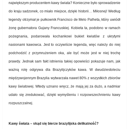
największym producentem kawy świata? Konieczne było sprowadzenie
do kraju sadzonek, co miało miejsce, dzięki historii… Miłosnej! Według
legendy otrzymał je pułkownik Francisco de Melo Palheta, który uwiódł
żonę gubernatora Gujany Francuskiej. Kobieta ta, podobno w ramach
pożegnania, podarowała kochankowi bukiet kwiatów z ukrytymi
nasionami kawowca. Jest to oczywiście legenda, więc należy do niej
podchodzić z przymrużeniem oka, ale być może jest w niej trochę
prawdy. Jednak sam fakt istnienia takiej opowieści pokazuje nam, jak
ważną rolę odgrywa dla Brazylijczyków kawa. W dwudziestoleciu
międzywojennym Brazylia wytwarzała nawet 80% z wszystkich zbiorów
kawy światowej. Wtedy uznano wręcz, że mają jej za dużo, a nadmiar
udało się zredukować, dzięki wymyśleniu i rozpowszechnieniu kawy
rozpuszczalnej.
Kawy świata – skąd się bierze brazylijska delikatność?